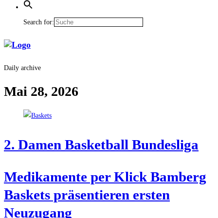
Search for:
Daily archive
Mai 28, 2026
2. Damen Bas­ket­ball Bundesliga
Medi­ka­men­te per Klick Bam­berg
Bas­kets prä­sen­tie­ren ers­ten
Neuzugang