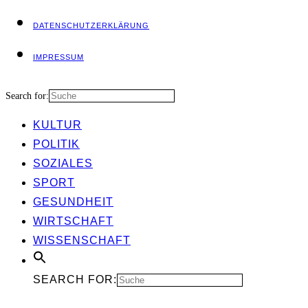
DATEN­SCHUTZ­ER­KLÄ­RUNG
IMPRES­SUM
Search for:
KUL­TUR
POLI­TIK
SOZIA­LES
SPORT
GESUND­HEIT
WIRT­SCHAFT
WIS­SEN­SCHAFT
SEARCH FOR: