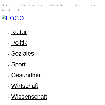
Nach­rich­ten aus Bam­berg und der
Region
Kul­tur
Poli­tik
Sozia­les
Sport
Gesund­heit
Wirt­schaft
Wis­sen­schaft