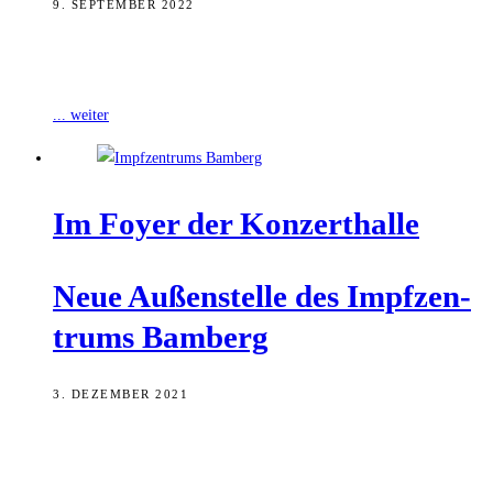
9. SEPTEMBER 2022
Das Bamberger Impfzentrum lädt zur Auffrischimpfung ein. Schon
ab nächster Woche stehen neue Impfstoffe zur Verfügung.
... weiter
Im Foy­er der Konzerthalle
Neue Außen­stel­le des Impf­zen­
trums Bamberg
3. DEZEMBER 2021
Zum Nikolaus gibt es in Bamberg ein neues Impfangebot. Ab 6.
Dezember wird das Foyer der Konzert- und Kongresshalle Bamberg
zur neuen