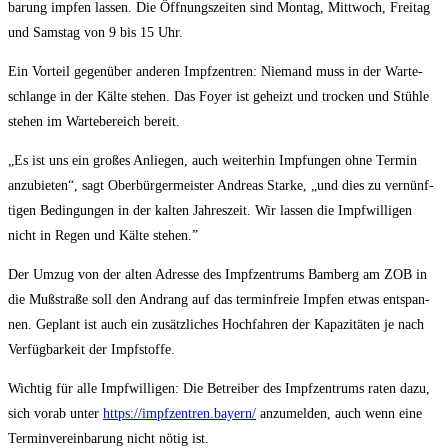
ba­rung imp­fen las­sen. Die Öff­nungs­zei­ten sind Mon­tag, Mitt­woch, Frei­tag
und Sams­tag von 9 bis 15 Uhr.
Ein Vor­teil gegen­über ande­ren Impf­zen­tren: Nie­mand muss in der War­te­
schlan­ge in der Käl­te ste­hen. Das Foy­er ist geheizt und tro­cken und Stüh­le
ste­hen im War­te­be­reich bereit.
„Es ist uns ein gro­ßes Anlie­gen, auch wei­ter­hin Imp­fun­gen ohne Ter­min
anzu­bie­ten“, sagt Ober­bür­ger­meis­ter Andre­as Star­ke, „und dies zu ver­nünf­
ti­gen Bedin­gun­gen in der kal­ten Jah­res­zeit. Wir las­sen die Impf­wil­li­gen
nicht in Regen und Käl­te stehen.”
Der Umzug von der alten Adres­se des Impf­zen­trums Bam­berg am ZOB in
die Muß­stra­ße soll den Andrang auf das ter­min­freie Imp­fen etwas ent­span­
nen. Geplant ist auch ein zusätz­li­ches Hoch­fah­ren der Kapa­zi­tä­ten je nach
Ver­füg­bar­keit der Impfstoffe.
Wich­tig für alle Impf­wil­li­gen: Die Betrei­ber des Impf­zen­trums raten dazu,
sich vor­ab unter
https://impfzentren.bayern/
anzu­mel­den, auch wenn eine
Ter­min­ver­ein­ba­rung nicht nötig ist.