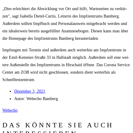
„Dies erleich­tert die Abwick­lung vor Ort und hilft, War­te­zei­ten zu ver­kür­
zen“, sagt Isa­bel­la Die­tel-Cur­tis, Lei­te­rin des Impf­zen­trums Bam­berg.
Außer­dem soll­ten Impf­buch und Per­so­nal­aus­weis mit­ge­bracht wer­den und
ein idea­ler­weis bereits aus­ge­füll­ter Ana­mne­se­bo­gen. Die­sen kann man über
die Home­page des Impf­zen­trums Bam­berg herunterladen.
Imp­fun­gen mit Ter­min sind außer­dem auch wei­ter­hin am Impf­zen­trum in
der Emil-Kem­mer-Stra­ße 33 in Hall­stadt mög­lich. Außer­dem soll eine wei­
te­re Außen­stel­le des Impf­zen­trums in Hirschaid öff­nen. Das Coro­na Ser­vice
Cen­ter am ZOB wird nicht geschlos­sen, son­dern dient wei­ter­hin als
Schnelltestzentrum.
Dezem­ber 3, 2021
Autor:
Web­echo Bamberg
Web­echo
DAS KÖNNTE SIE AUCH