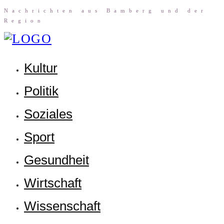
Nach­rich­ten aus Bam­berg und der
Region
Kul­tur
Poli­tik
Sozia­les
Sport
Gesund­heit
Wirt­schaft
Wis­sen­schaft