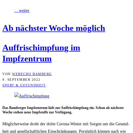
... weiter
Ab nächs­ter Woche möglich
Auf­frisch­imp­fung im
Impfzentrum
VON
WEBECHO BAMBERG
9. SEPTEMBER 2022
SPORT & GESUNDHEIT
Das Bam­ber­ger Impf­zen­trum lädt zur Auf­frisch­imp­fung ein. Schon ab nächs­ter
Woche ste­hen neue Impf­stof­fe zur Verfügung.
Mög­li­cher­wei­se droht der drit­te Coro­na-Win­ter mit Sor­gen um die Gesund­
heit und gesell­schaft­li­chen Ein­schrän­kun­gen. Per­sön­lich kön­nen nach wie