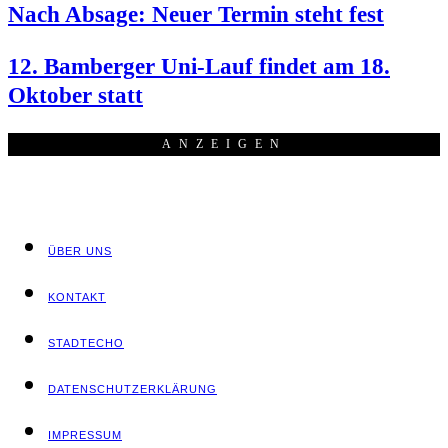
Nach Absa­ge: Neu­er Ter­min steht fest
12. Bam­ber­ger Uni-Lauf fin­det am 18.
Okto­ber statt
ANZEI­GEN
ÜBER UNS
KON­TAKT
STADT­ECHO
DATEN­SCHUTZ­ER­KLÄ­RUNG
IMPRES­SUM