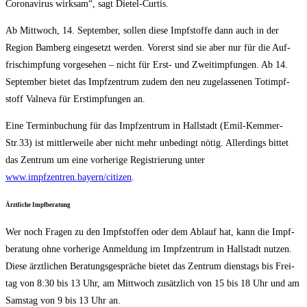
Coro­na­vi­rus wirk­sam“, sagt Dietel-Curtis.
Ab Mitt­woch, 14. Sep­tem­ber, sol­len die­se Impf­stof­fe dann auch in der
Regi­on Bam­berg ein­ge­setzt wer­den. Vor­erst sind sie aber nur für die Auf­
frisch­imp­fung vor­ge­se­hen – nicht für Erst- und Zweit­imp­fun­gen. Ab 14.
Sep­tem­ber bie­tet das Impf­zen­trum zudem den neu zuge­las­se­nen Tot­impf­
stoff Val­ne­va für Erst­imp­fun­gen an.
Eine Ter­min­bu­chung für das Impf­zen­trum in Hall­stadt (Emil-Kemmer-
Str.33) ist mitt­ler­wei­le aber nicht mehr unbe­dingt nötig. Aller­dings bit­tet
das Zen­trum um eine vor­he­ri­ge Regis­trie­rung unter
www.impfzentren.bayern/citizen
.
Ärzt­li­che Impfberatung
Wer noch Fra­gen zu den Impf­stof­fen oder dem Ablauf hat, kann die Impf­
be­ra­tung ohne vor­he­ri­ge Anmel­dung im Impf­zen­trum in Hall­stadt nut­zen.
Die­se ärzt­li­chen Bera­tungs­ge­sprä­che bie­tet das Zen­trum diens­tags bis Frei­
tag von 8:30 bis 13 Uhr, am Mitt­woch zusätz­lich von 15 bis 18 Uhr und am
Sams­tag von 9 bis 13 Uhr an.