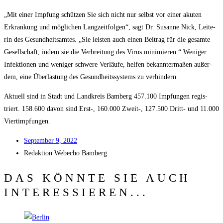
„Mit einer Imp­fung schüt­zen Sie sich nicht nur selbst vor einer aku­ten
Erkran­kung und mög­li­chen Lang­zeit­fol­gen“, sagt Dr. Susan­ne Nick, Lei­te­
rin des Gesund­heits­am­tes. „Sie leis­ten auch einen Bei­trag für die gesam­te
Gesell­schaft, indem sie die Ver­brei­tung des Virus mini­mie­ren.“ Weni­ger
Infek­tio­nen und weni­ger schwe­re Ver­läu­fe, hel­fen bekann­ter­ma­ßen außer­
dem, eine Über­las­tung des Gesund­heits­sys­tems zu verhindern.
Aktu­ell sind in Stadt und Land­kreis Bam­berg 457.100 Imp­fun­gen regis­
triert. 158.600 davon sind Erst‑, 160.000 Zweit‑, 127.500 Dritt- und 11.000
Viertimpfungen.
Sep­tem­ber 9, 2022
Redak­ti­on
Web­echo Bamberg
DAS KÖNNTE SIE AUCH
INTERESSIEREN...