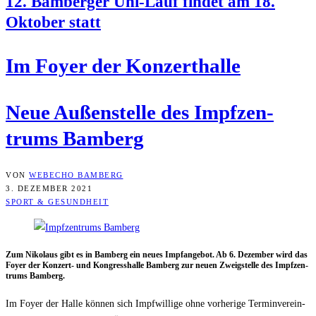
12. Bam­ber­ger Uni-Lauf fin­det am 18.
Okto­ber statt
Im Foy­er der Konzerthalle
Neue Außen­stel­le des Impf­zen­
trums Bamberg
VON
WEBECHO BAMBERG
3. DEZEMBER 2021
SPORT & GESUNDHEIT
Zum Niko­laus gibt es in Bam­berg ein neu­es Impf­an­ge­bot. Ab 6. Dezem­ber wird das
Foy­er der Kon­zert- und Kon­gress­hal­le Bam­berg zur neu­en Zweig­stel­le des Impf­zen­
trums Bamberg.
Im Foy­er der Hal­le kön­nen sich Impf­wil­li­ge ohne vor­he­ri­ge Ter­min­ver­ein­