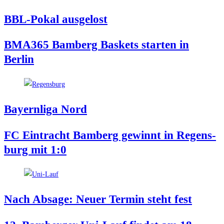
BBL-Pokal aus­ge­lost
BMA365 Bam­berg Bas­kets star­ten in
Berlin
Bay­ern­li­ga Nord
FC Ein­tracht Bam­berg gewinnt in Regens­
burg mit 1:0
Nach Absa­ge: Neu­er Ter­min steht fest