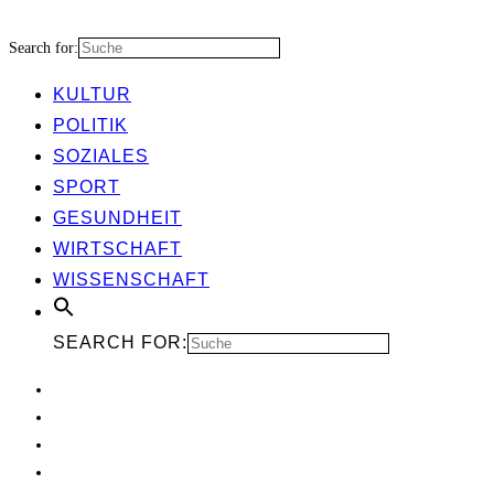
Search for:
KUL­TUR
POLI­TIK
SOZIA­LES
SPORT
GESUND­HEIT
WIRT­SCHAFT
WIS­SEN­SCHAFT
SEARCH FOR: