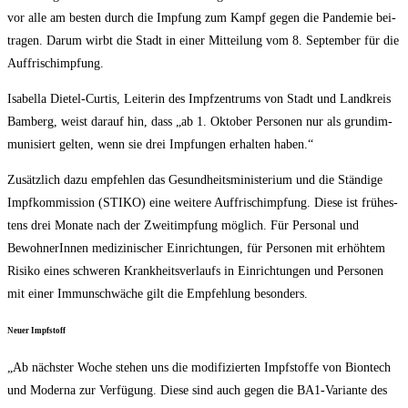
vor alle am bes­ten durch die Imp­fung zum Kampf gegen die Pan­de­mie bei­
tra­gen. Dar­um wirbt die Stadt in einer Mit­tei­lung vom 8. Sep­tem­ber für die
Auffrischimpfung.
Isa­bel­la Die­tel-Cur­tis, Lei­te­rin des Impf­zen­trums von Stadt und Land­kreis
Bam­berg, weist dar­auf hin, dass „ab 1. Okto­ber Per­so­nen nur als grund­im­
mu­ni­siert gel­ten, wenn sie drei Imp­fun­gen erhal­ten haben.“
Zusätz­lich dazu emp­feh­len das Gesund­heits­mi­nis­te­ri­um und die Stän­di­ge
Impf­kom­mis­si­on (STIKO) eine wei­te­re Auf­frisch­imp­fung. Die­se ist frü­hes­
tens drei Mona­te nach der Zweit­imp­fung mög­lich. Für Per­so­nal und
Bewoh­ne­rIn­nen medi­zi­ni­scher Ein­rich­tun­gen, für Per­so­nen mit erhöh­tem
Risi­ko eines schwe­ren Krank­heits­ver­laufs in Ein­rich­tun­gen und Per­so­nen
mit einer Immun­schwä­che gilt die Emp­feh­lung besonders.
Neu­er Impfstoff
„Ab nächs­ter Woche ste­hen uns die modi­fi­zier­ten Impf­stof­fe von Biontech
und Moder­na zur Ver­fü­gung. Die­se sind auch gegen die BA1-Vari­an­te des