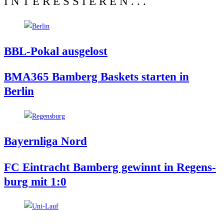
INTERESSIEREN...
BBL-Pokal aus­ge­lost
BMA365 Bam­berg Bas­kets star­ten in
Berlin
Bay­ern­li­ga Nord
FC Ein­tracht Bam­berg gewinnt in Regens­
burg mit 1:0