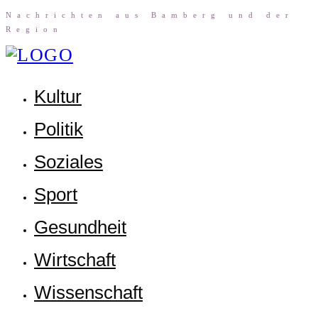
Nach­rich­ten aus Bam­berg und der
Region
Kul­tur
Poli­tik
Sozia­les
Sport
Gesund­heit
Wirt­schaft
Wis­sen­schaft