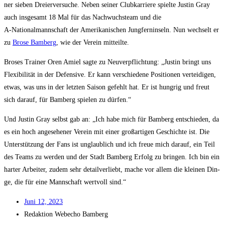
ner sie­ben Drei­er­ver­su­che. Neben sei­ner Club­kar­rie­re spiel­te Jus­tin Gray
auch ins­ge­samt 18 Mal für das Nach­wuchs­team und die
A‑Nationalmannschaft der Ame­ri­ka­ni­schen Jung­fern­in­seln. Nun wech­selt er
zu
Bro­se Bam­berg
, wie der Ver­ein mitteilte.
Bro­ses Trai­ner Oren Amiel sag­te zu Neu­ver­pflich­tung: „Jus­tin bringt uns
Fle­xi­bi­li­tät in der Defen­si­ve. Er kann ver­schie­de­ne Posi­tio­nen ver­tei­di­gen,
etwas, was uns in der letz­ten Sai­son gefehlt hat. Er ist hung­rig und freut
sich dar­auf, für Bam­berg spie­len zu dürfen.“
Und Jus­tin Gray selbst gab an: „Ich habe mich für Bam­berg ent­schie­den, da
es ein hoch ange­se­he­ner Ver­ein mit einer groß­ar­ti­gen Geschich­te ist. Die
Unter­stüt­zung der Fans ist unglaub­lich und ich freue mich dar­auf, ein Teil
des Teams zu wer­den und der Stadt Bam­berg Erfolg zu brin­gen. Ich bin ein
har­ter Arbei­ter, zudem sehr detail­ver­liebt, mache vor allem die klei­nen Din­
ge, die für eine Mann­schaft wert­voll sind.“
Juni 12, 2023
Redak­ti­on
Web­echo Bamberg