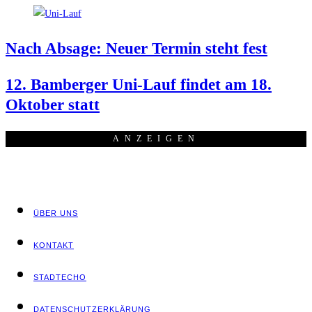
Nach Absa­ge: Neu­er Ter­min steht fest
12. Bam­ber­ger Uni-Lauf fin­det am 18.
Okto­ber statt
ANZEI­GEN
ÜBER UNS
KON­TAKT
STADT­ECHO
DATEN­SCHUTZ­ER­KLÄ­RUNG