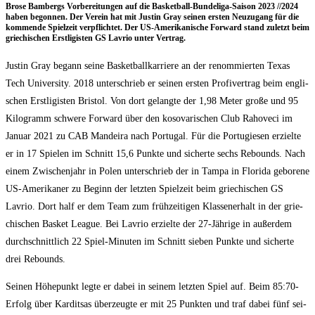
Bro­se Bam­bergs Vor­be­rei­tun­gen auf die Bas­ket­ball-Bun­de­li­ga-Sai­son 2023 /​/​2024
haben begon­nen. Der Ver­ein hat mit Jus­tin Gray sei­nen ers­ten Neu­zu­gang für die
kom­men­de Spiel­zeit ver­pflich­tet. Der US-Ame­ri­ka­ni­sche For­ward stand zuletzt beim
grie­chi­schen Erst­li­gis­ten GS Lavrio unter Vertrag.
Jus­tin Gray begann sei­ne Bas­ket­ball­kar­rie­re an der renom­mier­ten Texas
Tech Uni­ver­si­ty. 2018 unter­schrieb er sei­nen ers­ten Pro­fi­ver­trag beim eng­li­
schen Erst­li­gis­ten Bris­tol. Von dort gelang­te der 1,98 Meter gro­ße und 95
Kilo­gramm schwe­re For­ward über den koso­va­ri­schen Club Raho­ve­ci im
Janu­ar 2021 zu CAB Mandei­ra nach Por­tu­gal. Für die Por­tu­gie­sen erziel­te
er in 17 Spie­len im Schnitt 15,6 Punk­te und sicher­te sechs Rebounds. Nach
einem Zwi­schen­jahr in Polen unter­schrieb der in Tam­pa in Flo­ri­da gebo­re­ne
US-Ame­ri­ka­ner zu Beginn der letz­ten Spiel­zeit beim grie­chi­schen GS
Lavrio. Dort half er dem Team zum früh­zei­ti­gen Klas­sen­er­halt in der grie­
chi­schen Bas­ket League. Bei Lavrio erziel­te der 27-Jäh­ri­ge in außer­dem
durch­schnitt­lich 22 Spiel-Minu­ten im Schnitt sie­ben Punk­te und sicher­te
drei Rebounds.
Sei­nen Höhe­punkt leg­te er dabei in sei­nem letz­ten Spiel auf. Beim 85:70-
Erfolg über Kar­dit­s­as über­zeug­te er mit 25 Punk­ten und traf dabei fünf sei­