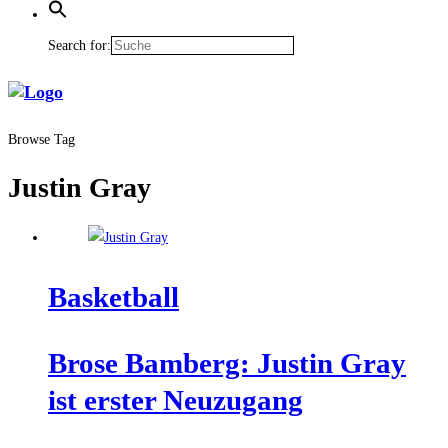
Search for:
Browse Tag
Justin Gray
Bas­ket­ball
Bro­se Bam­berg: Jus­tin Gray
ist ers­ter Neuzugang