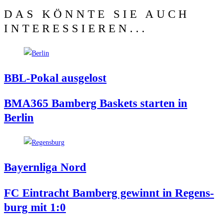
DAS KÖNNTE SIE AUCH
INTERESSIEREN...
BBL-Pokal aus­ge­lost
BMA365 Bam­berg Bas­kets star­ten in
Berlin
Bay­ern­li­ga Nord
FC Ein­tracht Bam­berg gewinnt in Regens­
burg mit 1:0