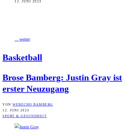
12. JUNI 2023
Brose Bambergs Vorbereitungen auf die Basketball-Bundeliga-Saison
2023 // 2024 haben begonnen. Der Verein hat mit Justin Gray seinen
ersten Neuzugang für die
... weiter
Bas­ket­ball
Bro­se Bam­berg: Jus­tin Gray ist
ers­ter Neuzugang
VON
WEBECHO BAMBERG
12. JUNI 2023
SPORT & GESUNDHEIT