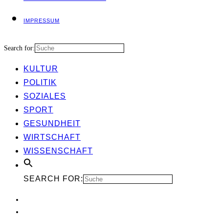
IMPRES­SUM
Search for:
KUL­TUR
POLI­TIK
SOZIA­LES
SPORT
GESUND­HEIT
WIRT­SCHAFT
WIS­SEN­SCHAFT
SEARCH FOR: