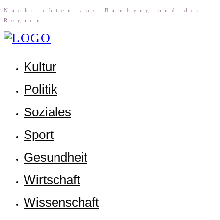
Nach­rich­ten aus Bam­berg und der
Region
Kul­tur
Poli­tik
Sozia­les
Sport
Gesund­heit
Wirt­schaft
Wis­sen­schaft