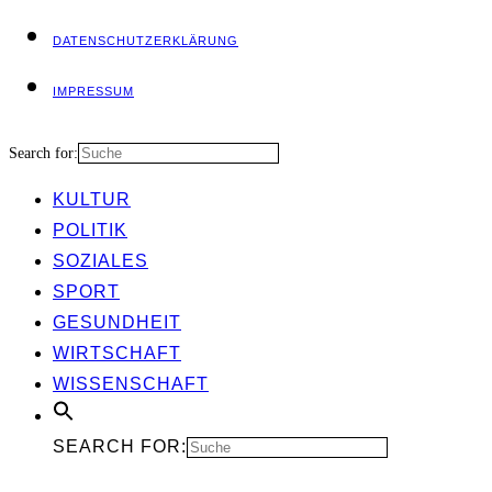
DATEN­SCHUTZ­ER­KLÄ­RUNG
IMPRES­SUM
Search for:
KUL­TUR
POLI­TIK
SOZIA­LES
SPORT
GESUND­HEIT
WIRT­SCHAFT
WIS­SEN­SCHAFT
SEARCH FOR: