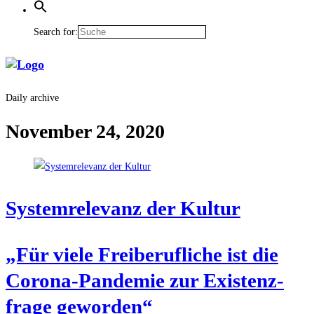
Search for:
Daily archive
November 24, 2020
Sys­tem­re­le­vanz der Kultur
„Für vie­le Frei­be­ruf­li­che ist die
Coro­na-Pan­de­mie zur Exis­tenz­
fra­ge geworden“