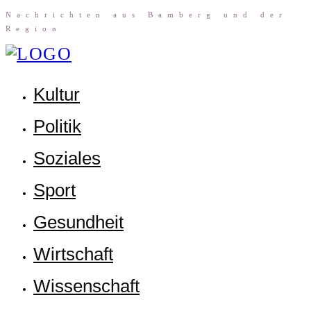
Nach­rich­ten aus Bam­berg und der
Region
Kul­tur
Poli­tik
Sozia­les
Sport
Gesund­heit
Wirt­schaft
Wis­sen­schaft