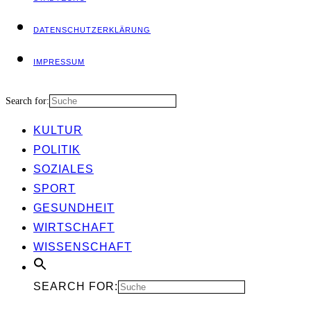
DATEN­SCHUTZ­ER­KLÄ­RUNG
IMPRES­SUM
Search for:
KUL­TUR
POLI­TIK
SOZIA­LES
SPORT
GESUND­HEIT
WIRT­SCHAFT
WIS­SEN­SCHAFT
SEARCH FOR: