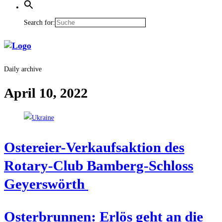
Search for:
Daily archive
April 10, 2022
Oster­ei­er-Ver­kaufs­ak­ti­on des
Rota­ry-Club Bam­berg-Schloss
Geyerswörth
Oster­brun­nen: Erlös geht an die