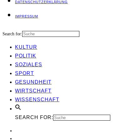
DATEN­SCHUTZ­ER­KLÄ­RUNG
IMPRES­SUM
Search for:
KUL­TUR
POLI­TIK
SOZIA­LES
SPORT
GESUND­HEIT
WIRT­SCHAFT
WIS­SEN­SCHAFT
SEARCH FOR: