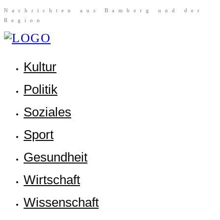
Nach­rich­ten aus Bam­berg und der
Region
Kul­tur
Poli­tik
Sozia­les
Sport
Gesund­heit
Wirt­schaft
Wis­sen­schaft