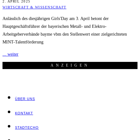
2. APRIL 2025
WIRTSCHAFT & WISSENSCHAFT
Anlässlich des diesjährigen Girls'Day am 3. April betont der
Hauptgeschäftsführer der bayerischen Metall- und Elektro-
Arbeitgeberverbände bayme vbm den Stellenwert einer zielgerichteten
MINT-Talentförderung
... weiter
ANZEI­GEN
ÜBER UNS
KON­TAKT
STADT­ECHO