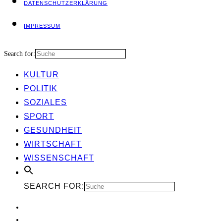
DATEN­SCHUTZ­ER­KLÄ­RUNG
IMPRES­SUM
Search for:
KUL­TUR
POLI­TIK
SOZIA­LES
SPORT
GESUND­HEIT
WIRT­SCHAFT
WIS­SEN­SCHAFT
SEARCH FOR: