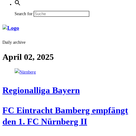
Search for:
Daily archive
April 02, 2025
Regio­nal­li­ga Bayern
FC Ein­tracht Bam­berg emp­fängt
den 1. FC Nürn­berg II