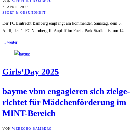
VON
WEBECHO BAMBERG
2. APRIL 2025
SPORT & GESUNDHEIT
Der FC Eintracht Bamberg empfängt am kommenden Samstag, dem 5.
April, den 1. FC Nürnberg II. Anpfiff im Fuchs-Park-Stadion ist um 14
... weiter
Girls‘Day 2025
bay­me vbm enga­gie­ren sich ziel­ge­
rich­tet für Mäd­chen­för­de­rung im
MINT-Bereich
VON
WEBECHO BAMBERG