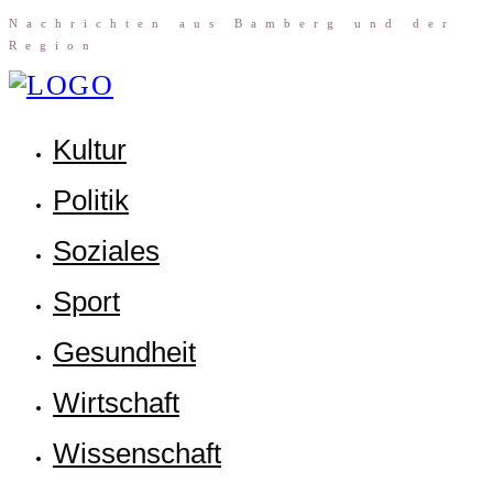
Nach­rich­ten aus Bam­berg und der
Region
Kul­tur
Poli­tik
Sozia­les
Sport
Gesund­heit
Wirt­schaft
Wis­sen­schaft