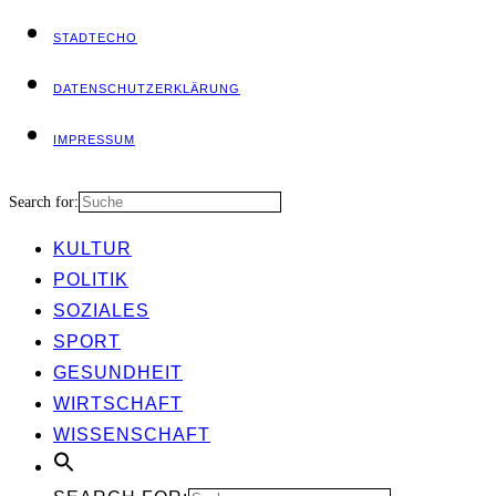
STADT­ECHO
DATEN­SCHUTZ­ER­KLÄ­RUNG
IMPRES­SUM
Search for:
KUL­TUR
POLI­TIK
SOZIA­LES
SPORT
GESUND­HEIT
WIRT­SCHAFT
WIS­SEN­SCHAFT