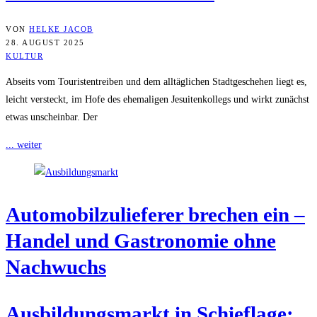
VON
HELKE JACOB
28. AUGUST 2025
KULTUR
Abseits vom Touristentreiben und dem alltäglichen Stadtgeschehen liegt es,
leicht versteckt, im Hofe des ehemaligen Jesuitenkollegs und wirkt zunächst
etwas unscheinbar. Der
... weiter
Auto­mo­bil­zu­lie­fe­rer bre­chen ein –
Han­del und Gas­tro­no­mie ohne
Nachwuchs
Aus­bil­dungs­markt in Schief­la­ge: