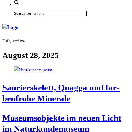
Search for:
Daily archive
August 28, 2025
Sau­ri­er­ske­lett, Quag­ga und far­
ben­fro­he Minerale
Muse­ums­ob­jek­te im neu­en Licht
im Naturkundemuseum