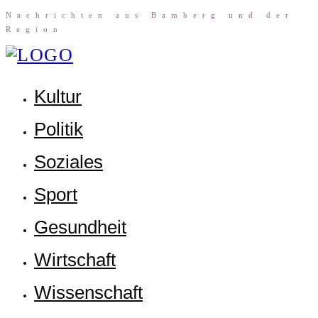
Nach­rich­ten aus Bam­berg und der
Region
Kul­tur
Poli­tik
Sozia­les
Sport
Gesund­heit
Wirt­schaft
Wis­sen­schaft