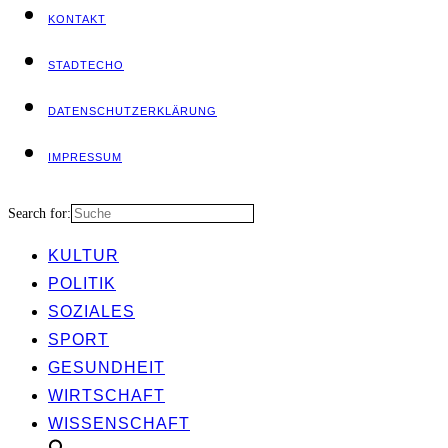
KON­TAKT
STADT­ECHO
DATEN­SCHUTZ­ER­KLÄ­RUNG
IMPRES­SUM
Search for:
KUL­TUR
POLI­TIK
SOZIA­LES
SPORT
GESUND­HEIT
WIRT­SCHAFT
WIS­SEN­SCHAFT