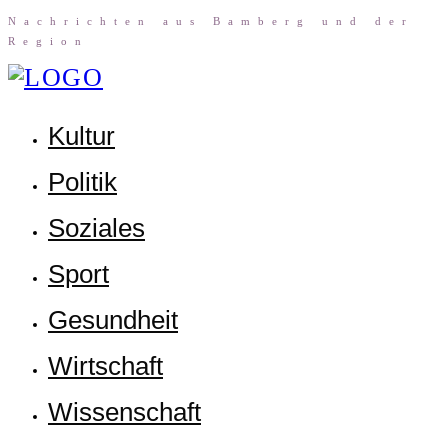
Nach­rich­ten aus Bam­berg und der
Region
Kul­tur
Poli­tik
Sozia­les
Sport
Gesund­heit
Wirt­schaft
Wis­sen­schaft