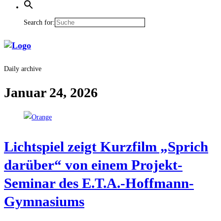
Search for:
Daily archive
Januar 24, 2026
Licht­spiel zeigt Kurz­film „Sprich
dar­über“ von einem Pro­jekt-
Semi­nar des E.T.A.-Hoffmann-
Gymnasiums