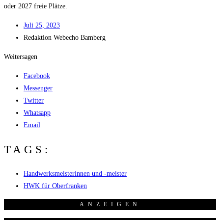
oder 2027 freie Plätze.
Juli 25, 2023
Redak­ti­on
Web­echo Bamberg
Weitersagen
Facebook
Messenger
Twitter
Whatsapp
Email
TAGS:
Handwerksmeisterinnen und -meister
HWK für Oberfranken
ANZEI­GEN