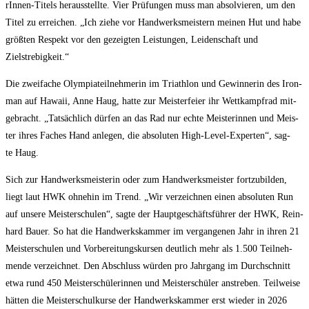
rIn­nen-Titels her­aus­stell­te. Vier Prü­fun­gen muss man absol­vie­ren, um den
Titel zu errei­chen. „Ich zie­he vor Hand­werks­meis­tern mei­nen Hut und habe
größ­ten Respekt vor den gezeig­ten Leis­tun­gen, Lei­den­schaft und
Zielstrebigkeit.“
Die zwei­fa­che Olym­pia­teil­neh­me­rin im Tri­ath­lon und Gewin­ne­rin des Iron­
man auf Hawaii, Anne Haug, hat­te zur Meis­ter­fei­er ihr Wett­kampf­rad mit­
ge­bracht. „Tat­säch­lich dür­fen an das Rad nur ech­te Meis­te­rin­nen und Meis­
ter ihres Faches Hand anle­gen, die abso­lu­ten High-Level-Exper­ten“, sag­
te Haug.
Sich zur Hand­werks­meis­te­rin oder zum Hand­werks­meis­ter fort­zu­bil­den,
liegt laut HWK ohne­hin im Trend. „Wir ver­zeich­nen einen abso­lu­ten Run
auf unse­re Meis­ter­schu­len“, sag­te der Haupt­ge­schäfts­füh­rer der HWK, Rein­
hard Bau­er. So hat die Hand­werks­kam­mer im ver­gan­ge­nen Jahr in ihren 21
Meis­ter­schu­len und Vor­be­rei­tungs­kur­sen deut­lich mehr als 1.500 Teil­neh­
men­de ver­zeich­net. Den Abschluss wür­den pro Jahr­gang im Durch­schnitt
etwa rund 450 Meis­ter­schü­le­rin­nen und Meis­ter­schü­ler anstre­ben. Teil­wei­se
hät­ten die Meis­ter­schul­kur­se der Hand­werks­kam­mer erst wie­der in 2026