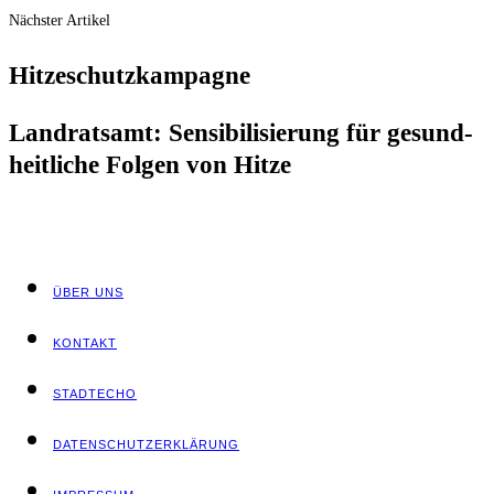
Nächster Artikel
Hit­ze­schutz­kam­pa­gne
Land­rats­amt: Sen­si­bi­li­sie­rung für gesund­
heit­li­che Fol­gen von Hitze
ÜBER UNS
KON­TAKT
STADT­ECHO
DATEN­SCHUTZ­ER­KLÄ­RUNG