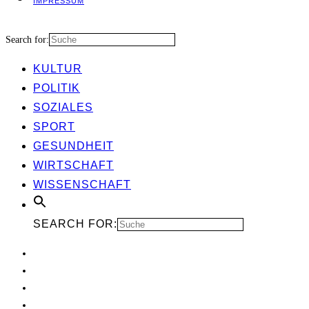
IMPRES­SUM
Search for:
KUL­TUR
POLI­TIK
SOZIA­LES
SPORT
GESUND­HEIT
WIRT­SCHAFT
WIS­SEN­SCHAFT
SEARCH FOR: