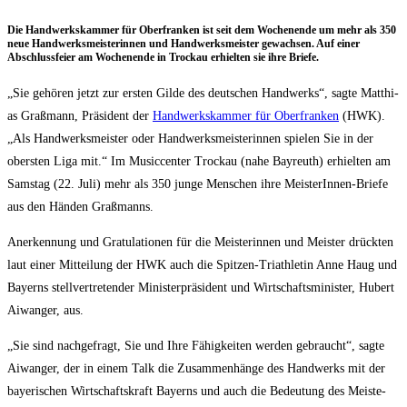
Die Hand­werks­kam­mer für Ober­fran­ken ist seit dem Wochen­en­de um mehr als 350
neue Hand­werks­meis­te­rin­nen und Hand­werks­meis­ter gewach­sen. Auf einer
Abschluss­fei­er am Wochen­en­de in Tro­ckau erhiel­ten sie ihre Briefe.
„Sie gehö­ren jetzt zur ers­ten Gil­de des deut­schen Hand­werks“, sag­te Mat­thi­
as Graß­mann, Prä­si­dent der
Hand­werks­kam­mer für Ober­fran­ken
(HWK).
„Als Hand­werks­meis­ter oder Hand­werks­meis­te­rin­nen spie­len Sie in der
obers­ten Liga mit.“ Im Music­cen­ter Tro­ckau (nahe Bay­reuth) erhiel­ten am
Sams­tag (22. Juli) mehr als 350 jun­ge Men­schen ihre Meis­te­rIn­nen-Brie­fe
aus den Hän­den Graßmanns.
Aner­ken­nung und Gra­tu­la­tio­nen für die Meis­te­rin­nen und Meis­ter drück­ten
laut einer Mit­tei­lung der HWK auch die Spit­zen-Tri­ath­le­tin Anne Haug und
Bay­erns stell­ver­tre­ten­der Minis­ter­prä­si­dent und Wirt­schafts­mi­nis­ter, Hubert
Aiwan­ger, aus.
„Sie sind nach­ge­fragt, Sie und Ihre Fähig­kei­ten wer­den gebraucht“, sag­te
Aiwan­ger, der in einem Talk die Zusam­men­hän­ge des Hand­werks mit der
baye­ri­schen Wirt­schafts­kraft Bay­erns und auch die Bedeu­tung des Meis­te­