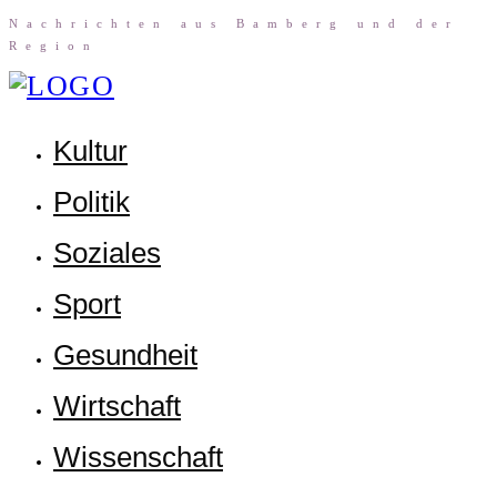
Nach­rich­ten aus Bam­berg und der
Region
Kul­tur
Poli­tik
Sozia­les
Sport
Gesund­heit
Wirt­schaft
Wis­sen­schaft