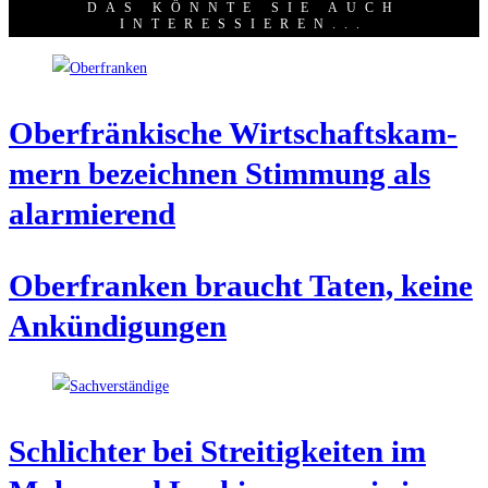
DAS KÖNNTE SIE AUCH
INTERESSIEREN...
Ober­frän­ki­sche Wirt­schafts­kam­
mern bezeich­nen Stim­mung als
alarmierend
Ober­fran­ken braucht Taten, kei­ne
Ankündigungen
Schlich­ter bei Strei­tig­kei­ten im