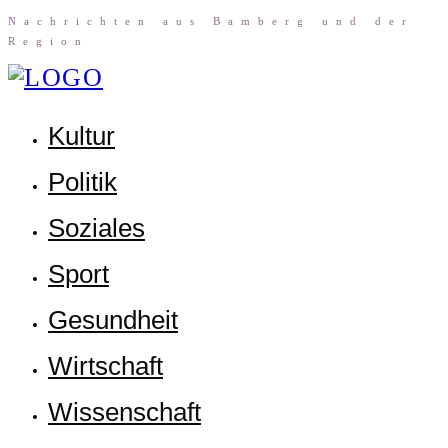
Nach­rich­ten aus Bam­berg und der
Region
Kul­tur
Poli­tik
Sozia­les
Sport
Gesund­heit
Wirt­schaft
Wis­sen­schaft