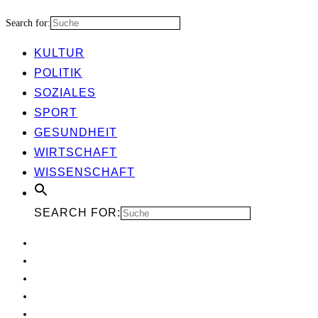
Search for:
KUL­TUR
POLI­TIK
SOZIA­LES
SPORT
GESUND­HEIT
WIRT­SCHAFT
WIS­SEN­SCHAFT
SEARCH FOR: