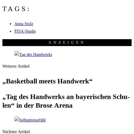
TAGS:
Anna Stolz
PISA-Studie
ANZEI­GEN
Weiterer Artikel
„Bas­ket­ball meets Handwerk“
„Tag des Hand­werks an baye­ri­schen Schu­
len“ in der Bro­se Arena
Nächster Artikel