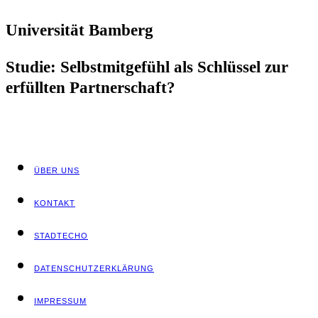
Uni­ver­si­tät Bamberg
Stu­die: Selbst­mit­ge­fühl als Schlüs­sel zur
erfüll­ten Partnerschaft?
ÜBER UNS
KON­TAKT
STADT­ECHO
DATEN­SCHUTZ­ER­KLÄ­RUNG
IMPRES­SUM