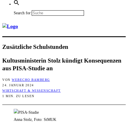
Search for:
Zusätz­li­che Schulstunden
Kul­tus­mi­nis­te­rin Stolz kün­digt Kon­se­quen­zen
aus PISA-Stu­die an
VON
WEBECHO BAMBERG
24. JANUAR 2024
WIRTSCHAFT & WISSENSCHAFT
1 MIN. ZU LESEN
Anna Stolz, Foto: StMUK