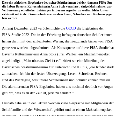
Die sehr schlech­ten Ergeb­nis­se deut­scher Schüler:innen bei der jüngs­ten PISA-Stu­
die haben Bay­erns Kul­tus­mi­nis­te­rin Anna Stolz ver­an­lasst, eini­ge Maß­nah­men zur
Ver­bes­se­rung schu­li­scher Leis­tun­gen in Bay­ern ergrei­fen zu wol­len. Mehr Unter­
richts­zeit soll in der Grund­schu­le so etwa dem Lesen, Schrei­ben und Rech­nen gege­
ben werden.
Anfang Dezem­ber 2023 ver­öf­fent­lich­te die
OECD
die Ergeb­nis­se der
PISA-Stu­die 2022. Die in der Erhe­bung befrag­ten deut­schen Schüler:innen
hat­ten dar­in mit den schlech­tes­ten Wer­ten, die hier­zu­lan­de bis­her von PISA
gemes­sen wur­den, abge­schnit­ten. Als Kon­se­quenz auf die­se PISA-Stu­die hat
Bay­erns Kul­tus­mi­nis­te­rin Anna Stolz (Frei Wäh­ler) ein Maß­nah­men­pa­ket
ange­kün­digt. „Mein obers­tes Ziel ist es“, zitiert sie eine Mit­tei­lung des
Baye­ri­schen Staats­mi­nis­te­ri­ums für Unter­richt und Kul­tus, „die Kin­der stark
zu machen. Ich bin der fes­ten Über­zeu­gung: Lesen, Schrei­ben, Rech­nen
sind das Wich­tigs­te, was unse­re Schü­le­rin­nen und Schü­ler kön­nen müs­sen.
Die alar­mie­ren­den PISA-Ergeb­nis­se haben uns noch­mal deut­lich vor Augen
geführt, dass es an der Zeit ist, jetzt zu handeln.“
Des­halb habe sie in den letz­ten Wochen vie­le Gesprä­che mit Mit­glie­dern der
Schul­fa­mi­lie und der Wis­sen­schaft geführt und an einem Maß­nah­men­pa­ket