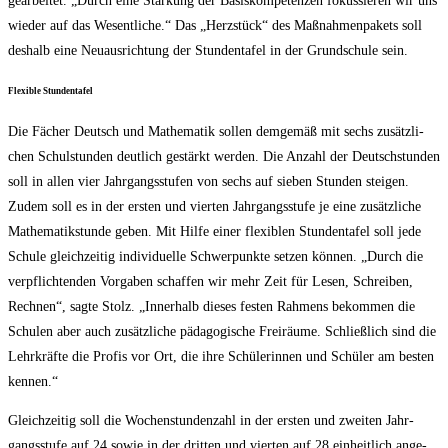
gear­bei­tet. „Durch eine Stär­kung der Basis­kom­pe­ten­zen fokus­sie­ren wir uns
wie­der auf das Wesent­li­che.“ Das „Herz­stück“ des Maß­nah­men­pa­kets soll
des­halb eine Neu­aus­rich­tung der Stun­den­ta­fel in der Grund­schu­le sein.
Fle­xi­ble Stundentafel
Die Fächer Deutsch und Mathe­ma­tik sol­len dem­ge­mäß mit sechs zusätz­li­
chen Schul­stun­den deut­lich gestärkt wer­den. Die Anzahl der Deutsch­stun­den
soll in allen vier Jahr­gangs­stu­fen von sechs auf sie­ben Stun­den stei­gen.
Zudem soll es in der ers­ten und vier­ten Jahr­gangs­stu­fe je eine zusätz­li­che
Mathe­ma­tik­stun­de geben. Mit Hil­fe einer fle­xi­blen Stun­den­ta­fel soll jede
Schu­le gleich­zei­tig indi­vi­du­el­le Schwer­punk­te set­zen kön­nen. „Durch die
ver­pflich­ten­den Vor­ga­ben schaf­fen wir mehr Zeit für Lesen, Schrei­ben,
Rech­nen“, sag­te Stolz. „Inner­halb die­ses fes­ten Rah­mens bekom­men die
Schu­len aber auch zusätz­li­che päd­ago­gi­sche Frei­räu­me. Schließ­lich sind die
Lehr­kräf­te die Pro­fis vor Ort, die ihre Schü­le­rin­nen und Schü­ler am bes­ten
kennen.“
Gleich­zei­tig soll die Wochen­stun­den­zahl in der ers­ten und zwei­ten Jahr­
gangs­stu­fe auf 24 sowie in der drit­ten und vier­ten auf 28 ein­heit­lich ange­