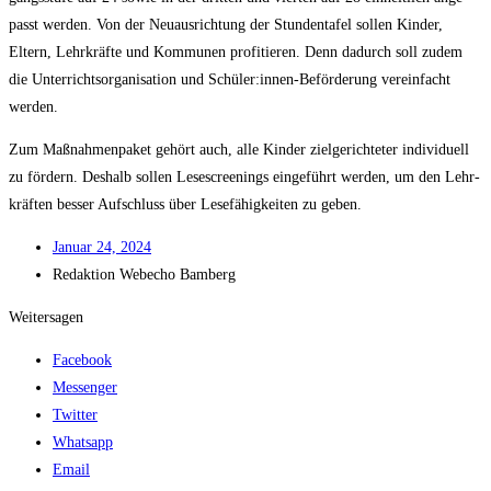
passt wer­den. Von der Neu­aus­rich­tung der Stun­den­ta­fel sol­len Kin­der,
Eltern, Lehr­kräf­te und Kom­mu­nen pro­fi­tie­ren. Denn dadurch soll zudem
die Unter­richts­or­ga­ni­sa­ti­on und Schüler:innen-Beförderung ver­ein­facht
werden.
Zum Maß­nah­men­pa­ket gehört auch, alle Kin­der ziel­ge­rich­te­ter indi­vi­du­ell
zu för­dern. Des­halb sol­len Lese­scree­nings ein­ge­führt wer­den, um den Lehr­
kräf­ten bes­ser Auf­schluss über Lese­fä­hig­kei­ten zu geben.
Janu­ar 24, 2024
Redak­ti­on
Web­echo Bamberg
Weitersagen
Facebook
Messenger
Twitter
Whatsapp
Email