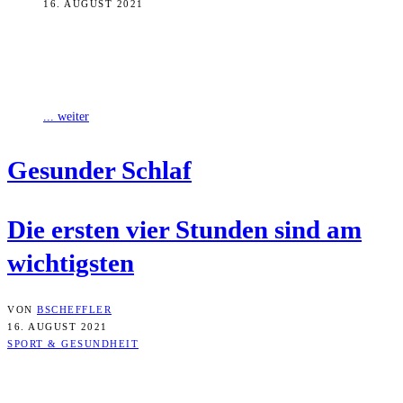
16. AUGUST 2021
Mehr als ein Drittel unseres Lebens verbringen wir im Schlaf.
Ausreichend zu schlafen ist lebenswichtig, denn der Körper erholt
sich während der
... weiter
Gesun­der Schlaf
Die ers­ten vier Stun­den sind am
wichtigsten
VON
BSCHEFFLER
16. AUGUST 2021
SPORT & GESUNDHEIT