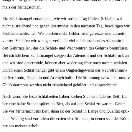
mals der Mittagsschlaf.
Ein Schlaf­man­gel ent­schei­det, wie wir uns am Tag füh­len. Schla­fen wir
nicht aus­rei­chend und gehen über­mü­det in den nächs­ten Tag, bewäl­ti­gen wir
Pro­ble­me schlech­ter. Wir machen mehr Feh­ler, sind gereiz­ter und unmo­ti­
vier­ter. Schla­fen wir weni­ger, ver­bleibt viel müde machen­des Ade­no­sin in
den Gehirn­zel­len, das die Schlaf- und Wach­zen­tren des Gehirns beein­flusst.
Bei nächt­li­chem Schlaf­man­gel stei­gen das Ade­no­sin und der Schlaf­druck an
und wir sind dau­er­mü­de, kön­nen aber weder tags­über noch nachts schla­fen.
Durch einen Schlaf­man­gel gibt es ein Ungleich­ge­wicht der Neu­ro­trans­mit­
ter Sero­to­nin, Dopa­min und Ace­thyl­cho­lin. Die Stim­mung schwankt, unse­re
Glücks­hor­mo­ne wer­den nicht aus­rei­chend gebil­det und ausgeschüttet.
Auch wenn Sie fes­te Schlaf­zei­ten haben: Gehen Sie nur müde ins Bett. Lie­
ber eine hal­be Stun­de spä­ter ins Bett, als auf den Schlaf zu war­ten. Gehen
Sie vor Mit­ter­nacht ins Bett, dann ist der Schlaf in Län­ge und Qua­li­tät opti­
mal. Wich­tig sind vor allem die ers­ten vier Stun­den, in denen sich der Kör­
per am meis­ten erholt.