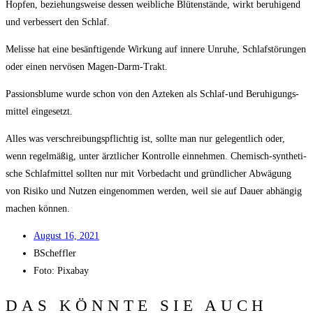
Hop­fen, bezie­hungs­wei­se des­sen weib­li­che Blü­ten­stän­de, wirkt beru­hi­gend
und ver­bes­sert den Schlaf.
Melis­se hat eine besänf­ti­gen­de Wir­kung auf inne­re Unru­he, Schlaf­stö­run­gen
oder einen ner­vö­sen Magen-Darm-Trakt.
Pas­si­ons­blu­me wur­de schon von den Azte­ken als Schlaf-und Beru­hi­gungs­
mit­tel eingesetzt.
Alles was ver­schrei­bungs­pflich­tig ist, soll­te man nur gele­gent­lich oder,
wenn regel­mä­ßig, unter ärzt­li­cher Kon­trol­le ein­neh­men. Che­misch-syn­the­ti­
sche Schlaf­mit­tel soll­ten nur mit Vor­be­dacht und gründ­li­cher Abwä­gung
von Risi­ko und Nut­zen ein­ge­nom­men wer­den, weil sie auf Dau­er abhän­gig
machen können.
August 16, 2021
BScheffler
Foto: Pixabay
DAS KÖNNTE SIE AUCH