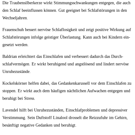
Die Trau­ben­sil­ber­ker­ze wirkt Stim­mungs­schwan­kun­gen ent­ge­gen, die auch
den Schlaf beein­flus­sen kön­nen. Gut geeig­net bei Schlaf­stö­run­gen in den
Wechseljahren.
Frau­en­schuh bes­sert ner­vö­se Schlaf­lo­sig­keit und zeigt posi­ti­ve Wir­kung auf
Schlaf­stö­run­gen infol­ge geis­ti­ger Über­las­tung. Kann auch bei Kin­dern ein­
ge­setzt werden.
Bal­dri­an erleich­tert das Ein­schla­fen und ver­bes­sert dadurch das Durch­
schlaf­ver­mö­gen. Er wirkt beru­hi­gend und angst­lö­send und lin­dert ner­vö­se
Unruhezustände.
Kockel­skör­ner hel­fen dabei, das Gedan­ken­ka­rus­sell vor dem Ein­schla­fen zu
stop­pen. Er wirkt auch dem häu­fi­gen nächt­li­chen Auf­wa­chen ent­ge­gen und
beru­higt bei Stress.
Laven­del hilft bei Unru­he­zu­stän­den, Ein­schlaf­pro­ble­men und depres­si­ver
Ver­stim­mung. Sein Duft­stoff Lina­lool dros­selt die Reiz­zu­fuhr im Gehirn,
besänf­tigt nega­ti­ve Gedan­ken und beruhigt.