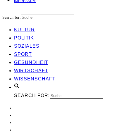
IMPRES­SUM
Search for:
KUL­TUR
POLI­TIK
SOZIA­LES
SPORT
GESUND­HEIT
WIRT­SCHAFT
WIS­SEN­SCHAFT
SEARCH FOR: