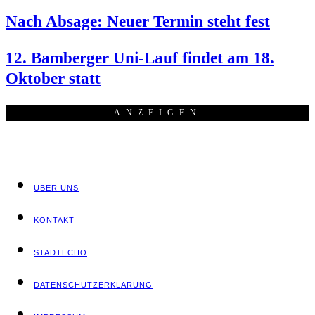
Nach Absa­ge: Neu­er Ter­min steht fest
12. Bam­ber­ger Uni-Lauf fin­det am 18.
Okto­ber statt
ANZEI­GEN
ÜBER UNS
KON­TAKT
STADT­ECHO
DATEN­SCHUTZ­ER­KLÄ­RUNG