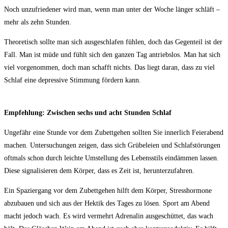
Noch unzu­frie­de­ner wird man, wenn man unter der Woche län­ger schläft –
mehr als zehn Stunden.
Theo­re­tisch soll­te man sich aus­ge­schla­fen füh­len, doch das Gegen­teil ist der
Fall. Man ist müde und fühlt sich den gan­zen Tag antriebs­los. Man hat sich
viel vor­ge­nom­men, doch man schafft nichts. Das liegt dar­an, dass zu viel
Schlaf eine depres­si­ve Stim­mung för­dern kann.
Emp­feh­lung: Zwi­schen sechs und acht Stun­den Schlaf
Unge­fähr eine Stun­de vor dem Zubett­ge­hen soll­ten Sie inner­lich Fei­er­abend
machen. Unter­su­chun­gen zei­gen, dass sich Grü­be­lei­en und Schlaf­stö­run­gen
oft­mals schon durch leich­te Umstel­lung des Lebens­stils ein­däm­men las­sen.
Die­se signa­li­sie­ren dem Kör­per, dass es Zeit ist, herunterzufahren.
Ein Spa­zier­gang vor dem Zubett­ge­hen hilft dem Kör­per, Stress­hor­mo­ne
abzu­bau­en und sich aus der Hek­tik des Tages zu lösen. Sport am Abend
macht jedoch wach. Es wird ver­mehrt Adre­na­lin aus­ge­schüt­tet, das wach