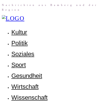
Nach­rich­ten aus Bam­berg und der
Region
Kul­tur
Poli­tik
Sozia­les
Sport
Gesund­heit
Wirt­schaft
Wis­sen­schaft