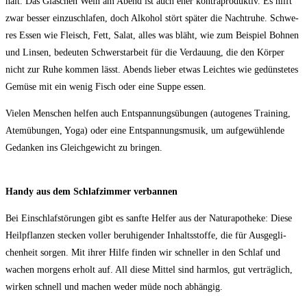
hält. Das Gläs­chen Wein am Abend ist auch eher kon­tra­pro­duk­tiv. Es hilft
zwar bes­ser ein­zu­schla­fen, doch Alko­hol stört spä­ter die Nacht­ru­he. Schwe­
res Essen wie Fleisch, Fett, Salat, alles was bläht, wie zum Bei­spiel Boh­nen
und Lin­sen, bedeu­ten Schwerst­ar­beit für die Ver­dau­ung, die den Kör­per
nicht zur Ruhe kom­men lässt. Abends lie­ber etwas Leich­tes wie gedüns­te­tes
Gemü­se mit ein wenig Fisch oder eine Sup­pe essen.
Vie­len Men­schen hel­fen auch Ent­span­nungs­übun­gen (auto­ge­nes Trai­ning,
Atem­übun­gen, Yoga) oder eine Ent­span­nungs­mu­sik, um auf­ge­wüh­len­de
Gedan­ken ins Gleich­ge­wicht zu bringen.
Han­dy aus dem Schlaf­zim­mer verbannen
Bei Ein­schlaf­stö­run­gen gibt es sanf­te Hel­fer aus der Natur­apo­the­ke: Die­se
Heil­pflan­zen ste­cken vol­ler beru­hi­gen­der Inhalts­stof­fe, die für Aus­ge­gli­
chen­heit sor­gen. Mit ihrer Hil­fe fin­den wir schnel­ler in den Schlaf und
wachen mor­gens erholt auf. All die­se Mit­tel sind harm­los, gut ver­träg­lich,
wir­ken schnell und machen weder müde noch abhängig.