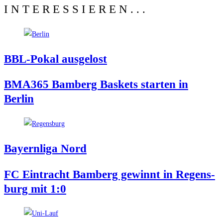
INTERESSIEREN...
BBL-Pokal aus­ge­lost
BMA365 Bam­berg Bas­kets star­ten in
Berlin
Bay­ern­li­ga Nord
FC Ein­tracht Bam­berg gewinnt in Regens­
burg mit 1:0