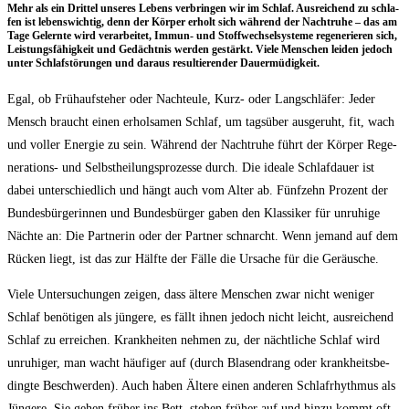
Mehr als ein Drit­tel unse­res Lebens ver­brin­gen wir im Schlaf. Aus­rei­chend zu schla­
fen ist lebens­wich­tig, denn der Kör­per erholt sich wäh­rend der Nacht­ru­he – das am
Tage Gelern­te wird ver­ar­bei­tet, Immun- und Stoff­wech­sel­sys­te­me rege­ne­rie­ren sich,
Leis­tungs­fä­hig­keit und Gedächt­nis wer­den gestärkt. Vie­le Men­schen lei­den jedoch
unter Schlaf­stö­run­gen und dar­aus resul­tie­ren­der Dauermüdigkeit.
Egal, ob Früh­auf­ste­her oder Nacht­eu­le, Kurz- oder Lang­schlä­fer: Jeder
Mensch braucht einen erhol­sa­men Schlaf, um tags­über aus­ge­ruht, fit, wach
und vol­ler Ener­gie zu sein. Wäh­rend der Nacht­ru­he führt der Kör­per Rege­
ne­ra­ti­ons- und Selbst­hei­lungs­pro­zes­se durch. Die idea­le Schlaf­dau­er ist
dabei unter­schied­lich und hängt auch vom Alter ab. Fünf­zehn Pro­zent der
Bun­des­bür­ge­rin­nen und Bun­des­bür­ger gaben den Klas­si­ker für unru­hi­ge
Näch­te an: Die Part­ne­rin oder der Part­ner schnarcht. Wenn jemand auf dem
Rücken liegt, ist das zur Hälf­te der Fäl­le die Ursa­che für die Geräusche.
Vie­le Unter­su­chun­gen zei­gen, dass älte­re Men­schen zwar nicht weni­ger
Schlaf benö­ti­gen als jün­ge­re, es fällt ihnen jedoch nicht leicht, aus­rei­chend
Schlaf zu errei­chen. Krank­hei­ten neh­men zu, der nächt­li­che Schlaf wird
unru­hi­ger, man wacht häu­fi­ger auf (durch Bla­sen­drang oder krank­heits­be­
ding­te Beschwer­den). Auch haben Älte­re einen ande­ren Schlaf­rhyth­mus als
Jün­ge­re. Sie gehen frü­her ins Bett, ste­hen frü­her auf und hin­zu kommt oft­