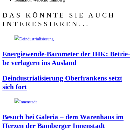
Redak­ti­on
Web­echo Bamberg
DAS KÖNNTE SIE AUCH
INTERESSIEREN...
Ener­gie­wen­de-Baro­me­ter der IHK: Betrie­
be ver­la­gern ins Ausland
Deindus­tria­li­sie­rung Ober­fran­kens setzt
sich fort
Besuch bei Gale­ria – dem Waren­haus im
Her­zen der Bam­ber­ger Innenstadt