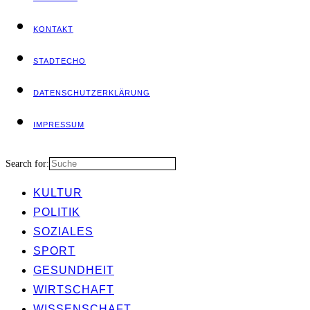
KON­TAKT
STADT­ECHO
DATEN­SCHUTZ­ER­KLÄ­RUNG
IMPRES­SUM
Search for:
KUL­TUR
POLI­TIK
SOZIA­LES
SPORT
GESUND­HEIT
WIRT­SCHAFT
WIS­SEN­SCHAFT