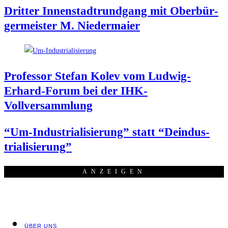
Drit­ter Innen­stadt­rund­gang mit Ober­bür­
ger­meis­ter M. Niedermaier
Pro­fes­sor Ste­fan Kolev vom Lud­wig-
Erhard-Forum bei der IHK-
Vollversammlung
“Um-Indus­tria­li­sie­rung” statt “Deindus­
tria­li­sie­rung”
ANZEI­GEN
ÜBER UNS