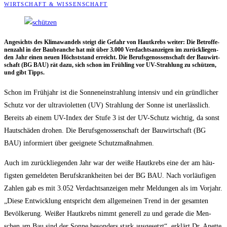
WIRTSCHAFT & WISSENSCHAFT
Ange­sichts des Kli­ma­wan­dels steigt die Gefahr von Haut­krebs wei­ter: Die Betrof­fe­
nen­zahl in der Bau­bran­che hat mit über 3.000 Ver­dachts­an­zei­gen im zurück­lie­gen­
den Jahr einen neu­en Höchst­stand erreicht. Die Berufs­ge­nos­sen­schaft der Bau­wirt­
schaft (BG BAU) rät dazu, sich schon im Früh­ling vor UV-Strah­lung zu schüt­zen,
und gibt Tipps.
Schon im Früh­jahr ist die Son­nen­ein­strah­lung inten­siv und ein gründ­li­cher
Schutz vor der ultra­vio­let­ten (UV) Strah­lung der Son­ne ist uner­läss­lich.
Bereits ab einem UV-Index der Stu­fe 3 ist der UV-Schutz wich­tig, da sonst
Haut­schä­den dro­hen. Die Berufs­ge­nos­sen­schaft der Bau­wirt­schaft (BG
BAU) infor­miert über geeig­ne­te Schutzmaßnahmen.
Auch im zurück­lie­gen­den Jahr war der wei­ße Haut­krebs eine der am häu­
figs­ten gemel­de­ten Berufs­krank­hei­ten bei der BG BAU. Nach vor­läu­fi­gen
Zah­len gab es mit 3.052 Ver­dachts­an­zei­gen mehr Mel­dun­gen als im Vor­jahr.
„Die­se Ent­wick­lung ent­spricht dem all­ge­mei­nen Trend in der gesam­ten
Bevöl­ke­rung. Wei­ßer Haut­krebs nimmt gene­rell zu und gera­de die Men­
schen am Bau sind der Son­ne beson­ders stark aus­ge­setzt“, erklärt Dr. Anet­te