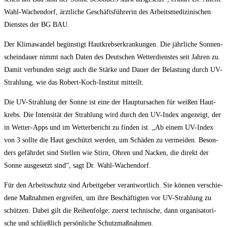
Wahl-Wachen­dorf, ärzt­li­che Geschäfts­füh­re­rin des Arbeits­me­di­zi­ni­schen
Diens­tes der BG BAU.
Der Kli­ma­wan­del begüns­tigt Haut­krebs­er­kran­kun­gen. Die jähr­li­che Son­nen­
schein­dau­er nimmt nach Daten des Deut­schen Wet­ter­diens­tes seit Jah­ren zu.
Damit ver­bun­den steigt auch die Stär­ke und Dau­er der Belas­tung durch UV-
Strah­lung, wie das Robert-Koch-Insti­tut mitteilt.
Die UV-Strah­lung der Son­ne ist eine der Haupt­ur­sa­chen für wei­ßen Haut­
krebs. Die Inten­si­tät der Strah­lung wird durch den UV-Index ange­zeigt, der
in Wet­ter-Apps und im Wet­ter­be­richt zu fin­den ist. „Ab einem UV-Index
von 3 soll­te die Haut geschützt wer­den, um Schä­den zu ver­mei­den. Beson­
ders gefähr­det sind Stel­len wie Stirn, Ohren und Nacken, die direkt der
Son­ne aus­ge­setzt sind“, sagt Dr. Wahl-Wachendorf.
Für den Arbeits­schutz sind Arbeit­ge­ber ver­ant­wort­lich. Sie kön­nen ver­schie­
de­ne Maß­nah­men ergrei­fen, um ihre Beschäf­tig­ten vor UV-Strah­lung zu
schüt­zen. Dabei gilt die Rei­hen­fol­ge: zuerst tech­ni­sche, dann orga­ni­sa­to­ri­
sche und schließ­lich per­sön­li­che Schutzmaßnahmen.