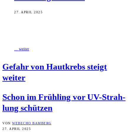
27. APRIL 2025
Angesichts des Klimawandels steigt die Gefahr von Hautkrebs
weiter: Die Betroffenenzahl in der Baubranche hat mit über 3.000
Verdachtsanzeigen im zurückliegenden Jahr
... weiter
Gefahr von Haut­krebs steigt
weiter
Schon im Früh­ling vor UV-Strah­
lung schützen
VON
WEBECHO BAMBERG
27. APRIL 2025