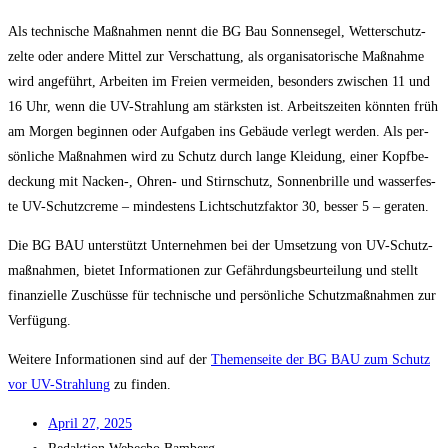
Als tech­ni­sche Maß­nah­men nennt die BG Bau Son­nen­se­gel, Wet­ter­schutz­
zel­te oder ande­re Mit­tel zur Ver­schat­tung, als orga­ni­sa­to­ri­sche Maß­nah­me
wird ange­führt, Arbei­ten im Frei­en ver­mei­den, beson­ders zwi­schen 11 und
16 Uhr, wenn die UV-Strah­lung am stärks­ten ist. Arbeits­zei­ten könn­ten früh
am Mor­gen begin­nen oder Auf­ga­ben ins Gebäu­de ver­legt wer­den. Als per­
sön­li­che Maß­nah­men wird zu Schutz durch lan­ge Klei­dung, einer Kopf­be­
de­ckung mit Nacken‑, Ohren- und Stirn­schutz, Son­nen­bril­le und was­ser­fes­
te UV-Schutz­creme – min­des­tens Licht­schutz­fak­tor 30, bes­ser 5 – geraten.
Die BG BAU unter­stützt Unter­neh­men bei der Umset­zung von UV-Schutz­
maß­nah­men, bie­tet Infor­ma­tio­nen zur Gefähr­dungs­be­ur­tei­lung und stellt
finan­zi­el­le Zuschüs­se für tech­ni­sche und per­sön­li­che Schutz­maß­nah­men zur
Verfügung.
Wei­te­re Infor­ma­tio­nen sind auf der
The­men­sei­te der BG BAU zum Schutz
vor UV-Strah­lung
zu finden.
April 27, 2025