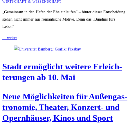
WIRTSCHAFT & WISSENSCHAFT
„Gemeinsam in den Hafen der Ehe einlaufen“ – hinter dieser Entscheidung
stehen nicht immer nur romantische Motive. Denn das „Bündnis fürs
Leben“
... weiter
Stadt ermög­licht wei­te­re Erleich­
te­run­gen ab 10. Mai
Neue Mög­lich­kei­ten für Außen­gas­
tro­no­mie, Thea­ter, Kon­zert- und
Opern­häu­ser, Kinos und Sport