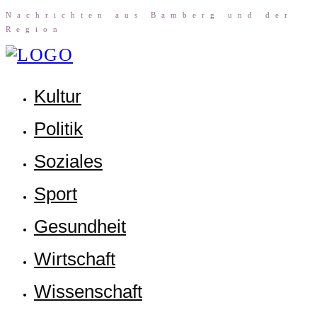
Nach­rich­ten aus Bam­berg und der
Region
Kul­tur
Poli­tik
Sozia­les
Sport
Gesund­heit
Wirt­schaft
Wis­sen­schaft