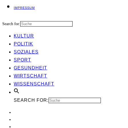
IMPRES­SUM
Search for:
KUL­TUR
POLI­TIK
SOZIA­LES
SPORT
GESUND­HEIT
WIRT­SCHAFT
WIS­SEN­SCHAFT
SEARCH FOR: