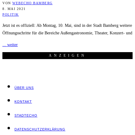
VON
WEBECHO BAMBERG
8. MAI 2021
POLITIK
Jetzt ist es offiziell: Ab Montag, 10. Mai, sind in der Stadt Bamberg weitere
Öffnungsschritte für die Bereiche Außengastronomie, Theater, Konzert- und
... weiter
ANZEI­GEN
ÜBER UNS
KON­TAKT
STADT­ECHO
DATEN­SCHUTZ­ER­KLÄ­RUNG