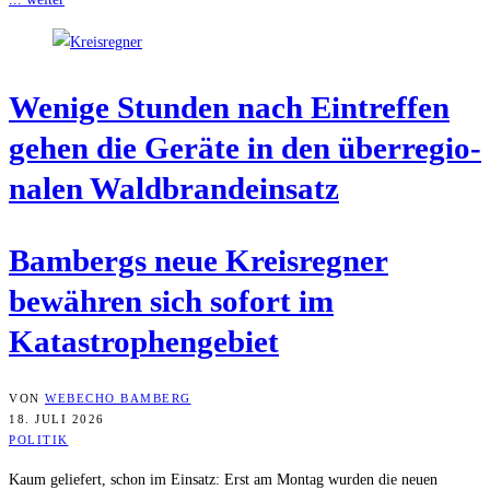
Weni­ge Stun­den nach Ein­tref­fen
gehen die Gerä­te in den über­re­gio­
na­len Waldbrandeinsatz
Bam­bergs neue Kreis­reg­ner
bewäh­ren sich sofort im
Katastrophengebiet
VON
WEBECHO BAMBERG
18. JULI 2026
POLITIK
Kaum geliefert, schon im Einsatz: Erst am Montag wurden die neuen