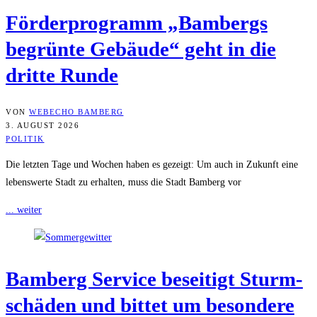
För­der­pro­gramm „Bam­bergs
begrün­te Gebäu­de“ geht in die
drit­te Runde
VON
WEBECHO BAMBERG
3. AUGUST 2026
POLITIK
Die letzten Tage und Wochen haben es gezeigt: Um auch in Zukunft eine
lebenswerte Stadt zu erhalten, muss die Stadt Bamberg vor
... weiter
Bam­berg Ser­vice besei­tigt Sturm­
schä­den und bit­tet um beson­de­re