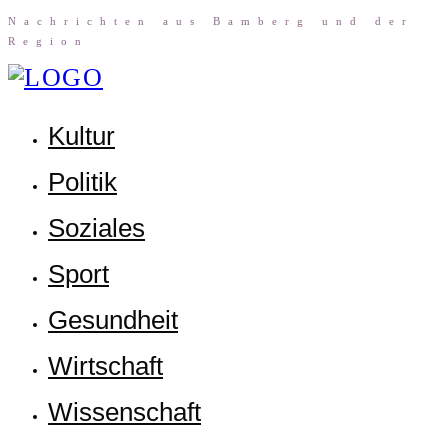
Nach­rich­ten aus Bam­berg und der
Region
Kul­tur
Poli­tik
Sozia­les
Sport
Gesund­heit
Wirt­schaft
Wis­sen­schaft