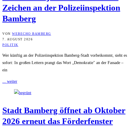
Zei­chen an der Poli­zei­in­spek­ti­on
Bamberg
VON
WEBECHO BAMBERG
7. AUGUST 2026
POLITIK
Wer künftig an der Polizeiinspektion Bamberg-Stadt vorbeikommt, sieht es
sofort: In großen Lettern prangt das Wort „Demokratie" an der Fassade –
ein
... weiter
Stadt Bam­berg öff­net ab Okto­ber
2026 erneut das Förderfenster