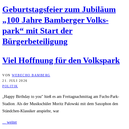
Geburts­tags­fei­er zum Jubi­lä­um
„100 Jah­re Bam­ber­ger Volks­
park“ mit Start der
Bürgerbeteiligung
Viel Hoff­nung für den Volkspark
VON
WEBECHO BAMBERG
21. JULI 2026
POLITIK
„Happy Birthday to you“ hieß es am Freitagnachmittag am Fuchs-Park-
Stadion. Als der Musikschüler Moritz Palowski mit dem Saxophon den
Ständchen-Klassiker anspielte, war
... weiter