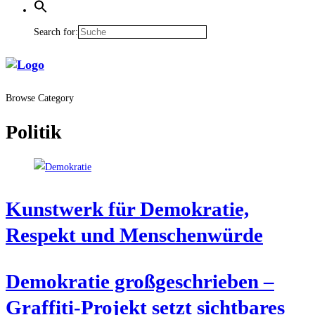
Search for:
Browse Category
Politik
Kunst­werk für Demo­kra­tie,
Respekt und Menschenwürde
Demo­kra­tie groß­ge­schrie­ben –
Graf­fi­ti-Pro­jekt setzt sicht­ba­res