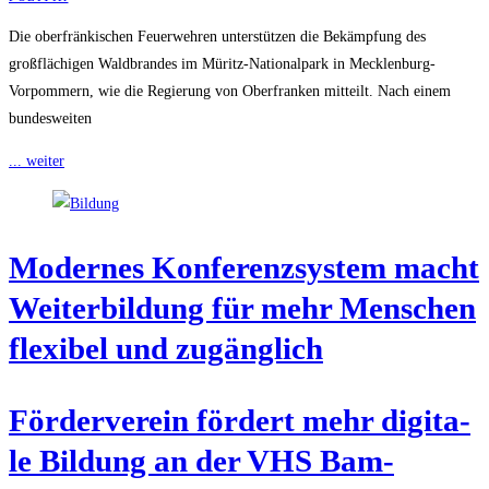
Die oberfränkischen Feuerwehren unterstützen die Bekämpfung des
großflächigen Waldbrandes im Müritz-Nationalpark in Mecklenburg-
Vorpommern, wie die Regierung von Oberfranken mitteilt. Nach einem
bundesweiten
... weiter
Moder­nes Kon­fe­renz­sys­tem macht
Wei­ter­bil­dung für mehr Men­schen
fle­xi­bel und zugänglich
För­der­ver­ein för­dert mehr digi­ta­
le Bil­dung an der VHS Bam­