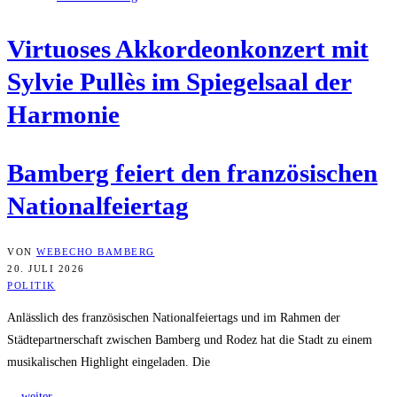
Vir­tuo­ses Akkor­de­on­kon­zert mit
Syl­vie Pul­lès im Spie­gel­saal der
Harmonie
Bam­berg fei­ert den fran­zö­si­schen
Nationalfeiertag
VON
WEBECHO BAMBERG
20. JULI 2026
POLITIK
Anlässlich des französischen Nationalfeiertags und im Rahmen der
Städtepartnerschaft zwischen Bamberg und Rodez hat die Stadt zu einem
musikalischen Highlight eingeladen. Die
... weiter