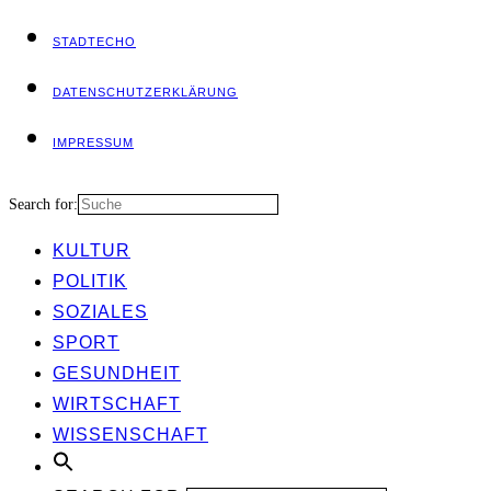
STADT­ECHO
DATEN­SCHUTZ­ER­KLÄ­RUNG
IMPRES­SUM
Search for:
KUL­TUR
POLI­TIK
SOZIA­LES
SPORT
GESUND­HEIT
WIRT­SCHAFT
WIS­SEN­SCHAFT