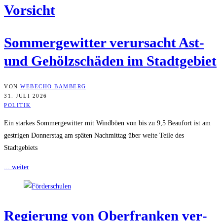
Vorsicht
Som­mer­ge­wit­ter ver­ur­sacht Ast-
und Gehölz­schä­den im Stadtgebiet
VON
WEBECHO BAMBERG
31. JULI 2026
POLITIK
Ein starkes Sommergewitter mit Windböen von bis zu 9,5 Beaufort ist am
gestrigen Donnerstag am späten Nachmittag über weite Teile des
Stadtgebiets
... weiter
Regie­rung von Ober­fran­ken ver­