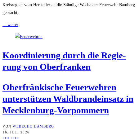
Kreisregner vom Hersteller an die Ständige Wache der Feuerwehr Bamberg
gebracht,
... weiter
Koor­di­nie­rung durch die Regie­
rung von Oberfranken
Ober­frän­ki­sche Feu­er­weh­ren
unter­stüt­zen Wald­brand­ein­satz in
Mecklenburg-Vorpommern
VON
WEBECHO BAMBERG
16. JULI 2026
POLITIK