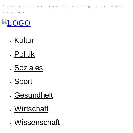
Nach­rich­ten aus Bam­berg und der
Region
Kul­tur
Poli­tik
Sozia­les
Sport
Gesund­heit
Wirt­schaft
Wis­sen­schaft