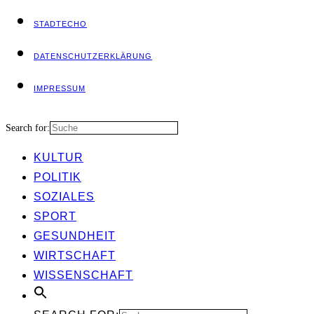
STADT­ECHO
DATEN­SCHUTZ­ER­KLÄ­RUNG
IMPRES­SUM
Search for:
KUL­TUR
POLI­TIK
SOZIA­LES
SPORT
GESUND­HEIT
WIRT­SCHAFT
WIS­SEN­SCHAFT