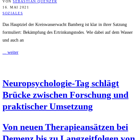
VON
SEBASTIAN QUENZER
16. MAI 2021
SOZIALES
Das Hauptziel der Kreiswasserwacht Bamberg ist klar in ihrer Satzung
formuliert: Bekämpfung des Ertrinkungstodes. Wie dabei auf dem Wasser
und auch an
... weiter
Neu­ro­psy­cho­lo­gie-Tag schlägt
Brü­cke zwi­schen For­schung und
prak­ti­scher Umsetzung
Von neu­en The­ra­pie­an­sät­zen bei
Demenz bis zu Lang­zeit­fol­gen von