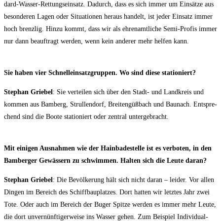
dard-Was­ser-Ret­tungs­ein­satz. Dadurch, dass es sich immer um Ein­sät­ze aus
beson­de­ren Lagen oder Situa­tio­nen her­aus han­delt, ist jeder Ein­satz immer
hoch brenz­lig. Hin­zu kommt, dass wir als ehren­amt­li­che Semi-Pro­fis immer
nur dann beauf­tragt wer­den, wenn kein ande­rer mehr hel­fen kann.
Sie haben vier Schnell­ein­satz­grup­pen. Wo sind die­se stationiert?
Ste­phan Grie­bel
: Sie ver­tei­len sich über den Stadt- und Land­kreis und
kom­men aus Bam­berg, Strul­len­dorf, Brei­ten­güß­bach und Bau­nach. Ent­spre­
chend sind die Boo­te sta­tio­niert oder zen­tral untergebracht.
Mit eini­gen Aus­nah­men wie der Hain­ba­de­stel­le ist es ver­bo­ten, in den
Bam­ber­ger Gewäs­sern zu schwim­men. Hal­ten sich die Leu­te daran?
Ste­phan Grie­bel
: Die Bevöl­ke­rung hält sich nicht dar­an – lei­der. Vor allen
Din­gen im Bereich des Schiff­bau­plat­zes. Dort hat­ten wir letz­tes Jahr zwei
Tote. Oder auch im Bereich der Bug­er Spit­ze wer­den es immer mehr Leu­te,
die dort unver­nünf­ti­ger­wei­se ins Was­ser gehen. Zum Bei­spiel Indi­vi­du­al­