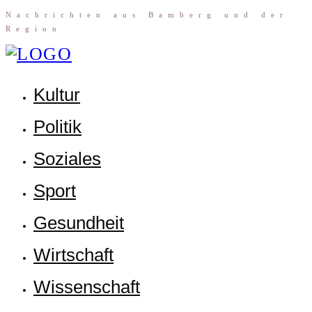
Nach­rich­ten aus Bam­berg und der
Region
Kul­tur
Poli­tik
Sozia­les
Sport
Gesund­heit
Wirt­schaft
Wis­sen­schaft