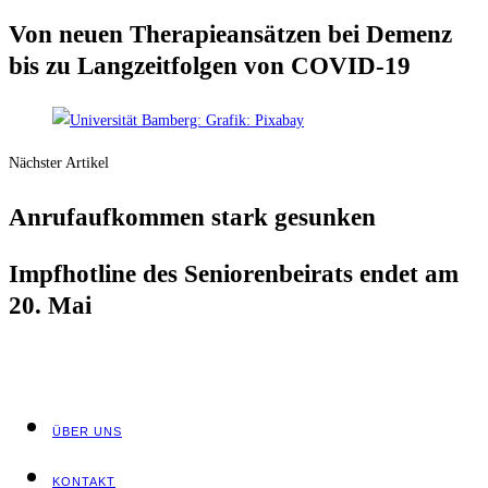
Von neu­en The­ra­pie­an­sät­zen bei Demenz
bis zu Lang­zeit­fol­gen von COVID-19
Nächster Artikel
Anruf­auf­kom­men stark gesunken
Impf­hot­line des Senio­ren­bei­rats endet am
20. Mai
ÜBER UNS
KON­TAKT