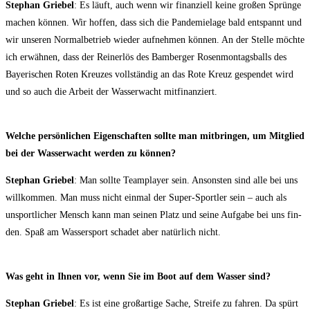
Ste­phan Grie­bel
: Es läuft, auch wenn wir finan­zi­ell kei­ne gro­ßen Sprün­ge
machen kön­nen. Wir hof­fen, dass sich die Pan­de­mie­la­ge bald ent­spannt und
wir unse­ren Nor­mal­be­trieb wie­der auf­neh­men kön­nen. An der Stel­le möch­te
ich erwäh­nen, dass der Rein­erlös des Bam­ber­ger Rosen­mon­tags­balls des
Baye­ri­schen Roten Kreu­zes voll­stän­dig an das Rote Kreuz gespen­det wird
und so auch die Arbeit der Was­ser­wacht mitfinanziert.
Wel­che per­sön­li­chen Eigen­schaf­ten soll­te man mit­brin­gen, um Mit­glied
bei der Was­ser­wacht wer­den zu können?
Ste­phan Grie­bel
: Man soll­te Team­play­er sein. Ansons­ten sind alle bei uns
will­kom­men. Man muss nicht ein­mal der Super-Sport­ler sein – auch als
unsport­li­cher Mensch kann man sei­nen Platz und sei­ne Auf­ga­be bei uns fin­
den. Spaß am Was­ser­sport scha­det aber natür­lich nicht.
Was geht in Ihnen vor, wenn Sie im Boot auf dem Was­ser sind?
Ste­phan Grie­bel
: Es ist eine groß­ar­ti­ge Sache, Strei­fe zu fah­ren. Da spürt