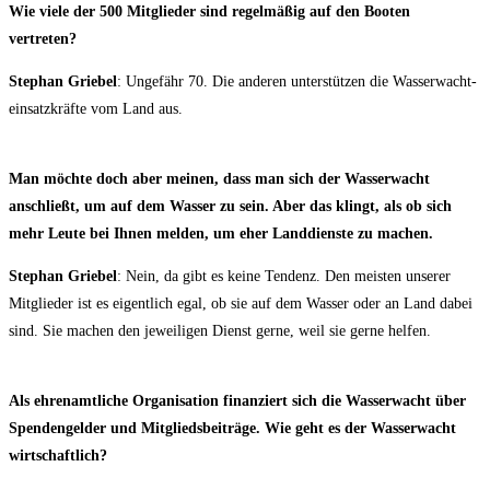
Wie vie­le der 500 Mit­glie­der sind regel­mä­ßig auf den Boo­ten
vertreten?
Ste­phan Grie­bel
: Unge­fähr 70. Die ande­ren unter­stüt­zen die Was­ser­wacht­
ein­satz­kräf­te vom Land aus.
Man möch­te doch aber mei­nen, dass man sich der Was­ser­wacht
anschließt, um auf dem Was­ser zu sein. Aber das klingt, als ob sich
mehr Leu­te bei Ihnen mel­den, um eher Land­diens­te zu machen.
Ste­phan Grie­bel
: Nein, da gibt es kei­ne Ten­denz. Den meis­ten unse­rer
Mit­glie­der ist es eigent­lich egal, ob sie auf dem Was­ser oder an Land dabei
sind. Sie machen den jewei­li­gen Dienst ger­ne, weil sie ger­ne helfen.
Als ehren­amt­li­che Orga­ni­sa­ti­on finan­ziert sich die Was­ser­wacht über
Spen­den­gel­der und Mit­glieds­bei­trä­ge. Wie geht es der Was­ser­wacht
wirtschaftlich?