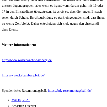
unse­ren Jugend­grup­pen, aber wenn es irgend­wann dar­um geht, mit 16 oder
17 in den Ein­satz­dienst über­zu­tre­ten, ist es oft so, dass die jun­gen Erwach­
se­nen durch Schu­le, Berufs­aus­bil­dung so stark ein­ge­bun­den sind, dass ihnen
zu wenig Zeit bleibt. Daher ent­schei­den sich vie­le gegen den ehren­amt­li­
chen Dienst.
Wei­te­re Informationen:
http://www.wasserwacht-bamberg.de
https://www.kvbamberg.brk.de/
Spen­den­ti­cket Rosen­mon­tags­ball:
https://brk-rosenmontagsball.de/
Mai 16, 2021
Sebas­ti­an Quenzer