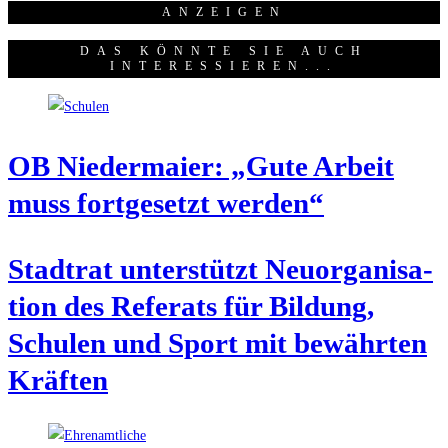
ANZEI­GEN
DAS KÖNNTE SIE AUCH
INTERESSIEREN...
OB Nie­der­mai­er: „Gute Arbeit
muss fort­ge­setzt werden“
Stadt­rat unter­stützt Neu­or­ga­ni­sa­
ti­on des Refe­rats für Bil­dung,
Schu­len und Sport mit bewähr­ten
Kräften