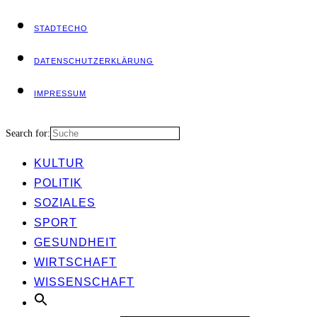
STADT­ECHO
DATEN­SCHUTZ­ER­KLÄ­RUNG
IMPRES­SUM
Search for:
KUL­TUR
POLI­TIK
SOZIA­LES
SPORT
GESUND­HEIT
WIRT­SCHAFT
WIS­SEN­SCHAFT