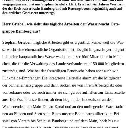
Bekämp­fung des Ertrin­kungs­to­des. Wie dabei auf dem Was­ser und auch an Land
vor­ge­gan­gen wird hat uns Ste­phan Grie­bel erklärt. Er ist seit vier Jah­ren Vor­sit­zen­
der der Kreis­was­ser­wacht Bam­berg und mit Ret­tungs­boo­ten regel­mä­ßig auch auf
den ört­li­chen Gewäs­sern unterwegs.
Herr Grie­bel, wie sieht das täg­li­che Arbei­ten der Was­ser­wacht Orts­
grup­pe Bam­berg aus?
Ste­phan Grie­bel
: Täg­li­che Arbei­ten gibt es eigent­lich kei­ne, weil die Was­
ser­wacht eine ehren­amt­li­che Orga­ni­sa­ti­on ist. Es gibt in ganz Bay­ern eigent­
lich kei­ne haupt­amt­li­chen Was­ser­wacht­ler, außer fünf Mit­ar­bei­ter in Mün­
chen, die für die Ver­wal­tung des Lan­des­ver­ban­des mit 150.000 Mit­glie­dern
zustän­dig sind. Wie bei der frei­wil­li­gen Feu­er­wehr haben aber auch wir
Funk­mel­de-Emp­fän­ger. Die inte­grier­te Leit­stel­le alar­miert die Mit­glie­der
der Schnell­ein­satz­grup­pe und dann rücken sie von ihrem Arbeits­platz oder
von zuhau­se oder wo auch immer sie sich gera­de auf­hal­ten zur Ein­satz­stel­le
aus. Die Wach­diens­te fin­den, ab dem Beginn der Bade­sai­son, an den
Wochen­en­den, am Main-Donau-Kanal und an den umlie­gen­den Wach­sta­tio­
nen an Flüs­sen und Seen statt. Eines unse­rer Boo­te patrouil­liert zum Bei­
spiel von Vier­eth bis Schleu­se Bam­berg und auf dem Main, hoch bis zur