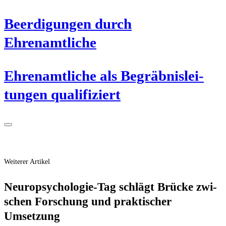
Beer­di­gun­gen durch
Ehrenamtliche
Ehren­amt­li­che als Begräb­nis­lei­
tun­gen qualifiziert
Weiterer Artikel
Neu­ro­psy­cho­lo­gie-Tag schlägt Brü­cke zwi­
schen For­schung und prak­ti­scher
Umsetzung