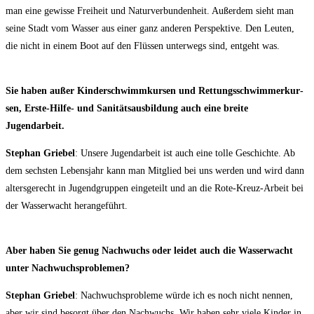
man eine gewis­se Frei­heit und Natur­ver­bun­den­heit. Außer­dem sieht man
sei­ne Stadt vom Was­ser aus einer ganz ande­ren Per­spek­ti­ve. Den Leu­ten,
die nicht in einem Boot auf den Flüs­sen unter­wegs sind, ent­geht was.
Sie haben außer Kin­der­schwimm­kur­sen und Ret­tungs­schwim­mer­kur­
sen, Ers­te-Hil­fe- und Sani­täts­aus­bil­dung auch eine brei­te
Jugendarbeit.
Ste­phan Grie­bel
: Unse­re Jugend­ar­beit ist auch eine tol­le Geschich­te. Ab
dem sechs­ten Lebens­jahr kann man Mit­glied bei uns wer­den und wird dann
alters­ge­recht in Jugend­grup­pen ein­ge­teilt und an die Rote-Kreuz-Arbeit bei
der Was­ser­wacht herangeführt.
Aber haben Sie genug Nach­wuchs oder lei­det auch die Was­ser­wacht
unter Nachwuchsproblemen?
Ste­phan Grie­bel
: Nach­wuchs­pro­ble­me wür­de ich es noch nicht nen­nen,
aber wir sind besorgt über den Nach­wuchs. Wir haben sehr vie­le Kin­der in