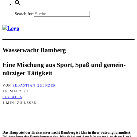
Search for:
Was­ser­wacht Bamberg
Eine Mischung aus Sport, Spaß und gemein­
nüt­zi­ger Tätigkeit
VON
SEBASTIAN QUENZER
16. MAI 2021
SOZIALES
4 MIN. ZU LESEN
Das Haupt­ziel der Kreis­was­ser­wacht Bam­berg ist klar in ihrer Sat­zung for­mu­liert: