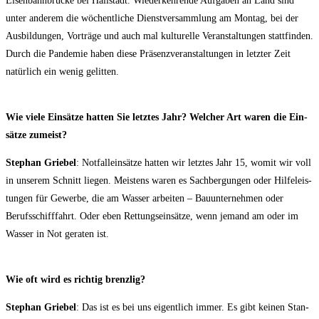
Eisen­bahn­brü­cke bei Hall­stadt. Wie­der­keh­ren­de Auf­ga­ben an Land sind
unter ande­rem die wöchent­li­che Dienst­ver­samm­lung am Mon­tag, bei der
Aus­bil­dun­gen, Vor­trä­ge und auch mal kul­tu­rel­le Ver­an­stal­tun­gen statt­fin­den.
Durch die Pan­de­mie haben die­se Prä­senz­ver­an­stal­tun­gen in letz­ter Zeit
natür­lich ein wenig gelitten.
Wie vie­le Ein­sät­ze hat­ten Sie letz­tes Jahr? Wel­cher Art waren die Ein­
sät­ze zumeist?
Ste­phan Grie­bel
: Not­fall­ein­sät­ze hat­ten wir letz­tes Jahr 15, womit wir voll
in unse­rem Schnitt lie­gen. Meis­tens waren es Sach­ber­gun­gen oder Hil­fe­leis­
tun­gen für Gewer­be, die am Was­ser arbei­ten – Bau­un­ter­neh­men oder
Berufs­schiff­fahrt. Oder eben Ret­tungs­ein­sät­ze, wenn jemand am oder im
Was­ser in Not gera­ten ist.
Wie oft wird es rich­tig brenzlig?
Ste­phan Grie­bel
: Das ist es bei uns eigent­lich immer. Es gibt kei­nen Stan­