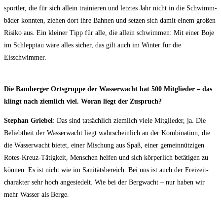
sport­ler, die für sich allein trai­nie­ren und letz­tes Jahr nicht in die Schwimm­
bä­der konn­ten, zie­hen dort ihre Bah­nen und set­zen sich damit einem gro­ßen
Risi­ko aus. Ein klei­ner Tipp für alle, die allein schwim­men: Mit einer Boje
im Schlepp­tau wäre alles sicher, das gilt auch im Win­ter für die
Eisschwimmer.
Die Bam­ber­ger Orts­grup­pe der Was­ser­wacht hat 500 Mit­glie­der – das
klingt nach ziem­lich viel. Wor­an liegt der Zuspruch?
Ste­phan Grie­bel
: Das sind tat­säch­lich ziem­lich vie­le Mit­glie­der, ja. Die
Beliebt­heit der Was­ser­wacht liegt wahr­schein­lich an der Kom­bi­na­ti­on, die
die Was­ser­wacht bie­tet, einer Mischung aus Spaß, einer gemein­nüt­zi­gen
Rotes-Kreuz-Tätig­keit, Men­schen hel­fen und sich kör­per­lich betä­ti­gen zu
kön­nen. Es ist nicht wie im Sani­täts­be­reich. Bei uns ist auch der Frei­zeit­
cha­rak­ter sehr hoch ange­sie­delt. Wie bei der Berg­wacht – nur haben wir
mehr Was­ser als Berge.