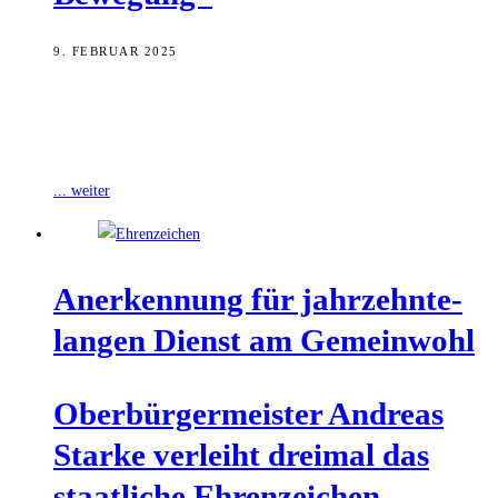
9. FEBRUAR 2025
Das Ehrenamt ist das Herzstück vieler erfolgreicher Veranstaltungen
im Landkreis Bamberg – das zeigte sich auch beim ersten
Planungstreffen für den Aktionstag
... weiter
Aner­ken­nung für jahr­zehn­te­
lan­gen Dienst am Gemeinwohl
Ober­bür­ger­meis­ter Andre­as
Star­ke ver­leiht drei­mal das
staat­li­che Ehrenzeichen