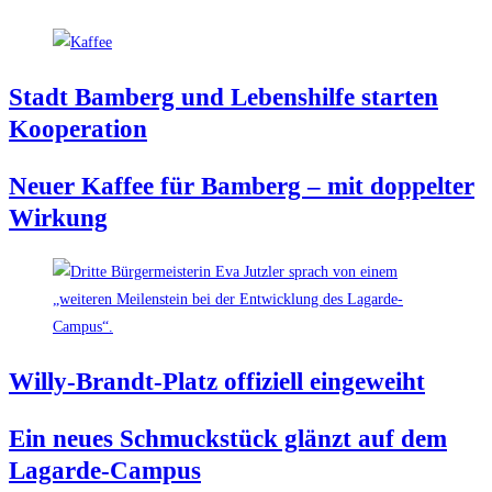
Stadt Bam­berg und Lebens­hil­fe star­ten
Kooperation
Neu­er Kaf­fee für Bam­berg – mit dop­pel­ter
Wirkung
Wil­ly-Brandt-Platz offi­zi­ell eingeweiht
Ein neu­es Schmuck­stück glänzt auf dem
Lagarde-Campus