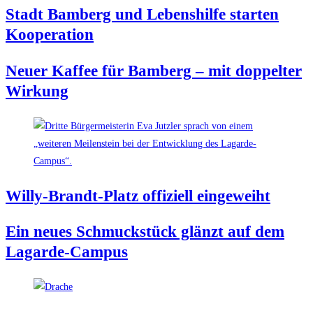
Stadt Bam­berg und Lebens­hil­fe star­ten
Kooperation
Neu­er Kaf­fee für Bam­berg – mit dop­pel­ter
Wirkung
Wil­ly-Brandt-Platz offi­zi­ell eingeweiht
Ein neu­es Schmuck­stück glänzt auf dem
Lagarde-Campus