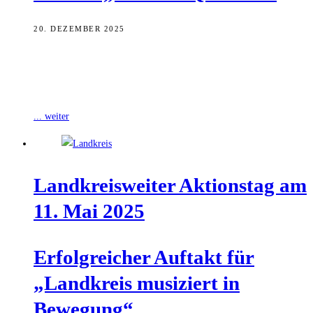
20. DEZEMBER 2025
Am 29. Januar 2026 findet um 17:30 Uhr im Stadtarchiv Bamberg
eine Infoveranstaltung statt, bei der Bürgerinnen und Bürger mehr
über das
... weiter
Land­kreis­wei­ter Akti­ons­tag am
11. Mai 2025
Erfolg­rei­cher Auf­takt für
„Land­kreis musi­ziert in
Bewegung“