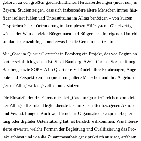
gehö­ren zu den größ­ten gesell­schaft­li­chen Her­aus­for­de­run­gen (nicht nur) in
Bay­ern. Stu­di­en zei­gen, dass sich ins­be­son­de­re älte­re Men­schen immer häu­
fi­ger iso­liert füh­len und Unter­stüt­zung im All­tag benö­ti­gen – von kur­zen
Gesprä­chen bis zu Ori­en­tie­rung im kom­ple­xen Hil­fe­sys­tem. Gleich­zei­tig
wächst der Wunsch vie­ler Bür­ge­rin­nen und Bür­ger, sich im eige­nen Umfeld
soli­da­risch ein­zu­brin­gen und etwas für die Gemein­schaft zu tun.
Mit „Care im Quar­tier“ ent­steht in Bam­berg ein Pro­jekt, das von Beginn an
part­ner­schaft­lich gedacht ist: Stadt Bam­berg, AWO, Cari­tas, Sozi­al­stif­tung
Bam­berg sowie SOPHIA im Quar­tier e.V. bün­deln ihre Erfah­run­gen, Ange­
bo­te und Per­spek­ti­ven, um (nicht nur) älte­re Men­schen und ihre Ange­hö­ri­
gen im All­tag wir­kungs­voll zu unterstützen.
Die Ein­satz­fel­der des Ehren­am­tes bei „Care im Quar­tier“ rei­chen von klei­
nen All­tags­hil­fen über Begleit­diens­te bis hin zu stadt­teil­be­zo­ge­nen Aktio­nen
und Ver­an­stal­tun­gen. Auch wer Freu­de an Orga­ni­sa­ti­on, Gesprächs­be­glei­
tung oder digi­ta­ler Unter­stüt­zung hat, ist herz­lich will­kom­men. Was Inter­es­
sier­te erwar­tet, wel­che For­men der Beglei­tung und Qua­li­fi­zie­rung das Pro­
jekt anbie­tet und wie die Zusam­men­ar­beit ganz prak­tisch aus­sieht, erfah­ren