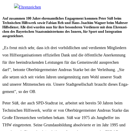
Auf zusam­men 100 Jah­re ehren­amt­li­ches Enga­ge­ment kom­men Peter Süß beim
Tech­ni­schen Hilfs­werk sowie Fabi­an Reh und Hans-Joa­chim Wag­ner beim Mal­te­ser
Hilfs­dienst. Alle drei wur­den nun für ihre beson­de­ren Ver­diens­te mit dem Ehren­zei­
chen des Baye­ri­schen Staats­mi­nis­te­ri­ums des Innern, für Sport und Inte­gra­ti­on
ausgezeichnet.
„Es freut mich sehr, dass ich drei vor­bild­li­chen und ver­dien­ten Mit­glie­dern
von Hilfs­or­ga­ni­sa­tio­nen offi­zi­el­len Dank und die öffent­li­che Aner­ken­nung
für ihre beein­dru­cken­den Leis­tun­gen für das Gemein­wohl aus­spre­chen
darf“, beton­te Ober­bür­ger­meis­ter Andre­as Star­ke bei der Ver­lei­hung. „Sie
alle set­zen sich seit vie­len Jah­ren unei­gen­nüt­zig zum Wohl unse­rer Stadt
und unse­rer Mit­men­schen ein. Unse­re Stadt­ge­sell­schaft braucht die­ses Enga­
ge­ment“, so der OB.
Peter Süß, der auch SPD-Stadt­rat ist, arbei­tet seit bereits 50 Jah­ren beim
Tech­ni­schen Hilfs­werk, wofür er von Ober­bür­ger­meis­ter Andre­as Star­ke das
Gro­ße Ehren­zei­chen ver­lie­hen bekam. Süß war 1975 als Jung­hel­fer ins
THW ein­ge­tre­ten. Sei­ne Grund­aus­bil­dung absol­vier­te er im Jahr 1995 und