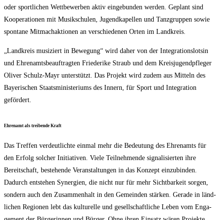
oder sport­li­chen Wett­be­wer­ben aktiv ein­ge­bun­den wer­den. Geplant sind
Koope­ra­tio­nen mit Musik­schu­len, Jugend­ka­pel­len und Tanz­grup­pen sowie
spon­ta­ne Mit­mach­ak­tio­nen an ver­schie­de­nen Orten im Landkreis.
„Land­kreis musi­ziert in Bewe­gung“ wird daher von der Inte­gra­ti­ons­lot­sin
und Ehren­amts­be­auf­trag­ten Frie­de­ri­ke Straub und dem Kreis­ju­gend­pfle­ger
Oli­ver Schulz-Mayr unter­stützt. Das Pro­jekt wird zudem aus Mit­teln des
Baye­ri­schen Staats­mi­nis­te­ri­ums des Innern, für Sport und Inte­gra­ti­on
gefördert.
Ehren­amt als trei­ben­de Kraft
Das Tref­fen ver­deut­lich­te ein­mal mehr die Bedeu­tung des Ehren­amts für
den Erfolg sol­cher Initia­ti­ven. Vie­le Teil­neh­men­de signa­li­sier­ten ihre
Bereit­schaft, bestehen­de Ver­an­stal­tun­gen in das Kon­zept ein­zu­bin­den.
Dadurch ent­ste­hen Syn­er­gien, die nicht nur für mehr Sicht­bar­keit sor­gen,
son­dern auch den Zusam­men­halt in den Gemein­den stär­ken. Gera­de in länd­
li­chen Regio­nen lebt das kul­tu­rel­le und gesell­schaft­li­che Leben vom Enga­
ge­ment der Bür­ge­rin­nen und Bür­ger. Ohne ihren Ein­satz wären Pro­jek­te