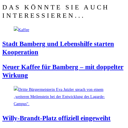
DAS KÖNNTE SIE AUCH
INTERESSIEREN...
Stadt Bam­berg und Lebens­hil­fe star­ten
Kooperation
Neu­er Kaf­fee für Bam­berg – mit dop­pel­ter
Wirkung
Wil­ly-Brandt-Platz offi­zi­ell eingeweiht