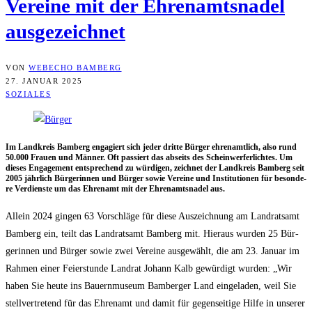
Ver­ei­ne mit der Ehren­amts­na­del
ausgezeichnet
VON
WEBECHO BAMBERG
27. JANUAR 2025
SOZIALES
Im Land­kreis Bam­berg enga­giert sich jeder drit­te Bür­ger ehren­amt­lich, also rund
50.000 Frau­en und Män­ner. Oft pas­siert das abseits des Schein­wer­fer­lich­tes. Um
die­ses Enga­ge­ment ent­spre­chend zu wür­di­gen, zeich­net der Land­kreis Bam­berg seit
2005 jähr­lich Bür­ge­rin­nen und Bür­ger sowie Ver­ei­ne und Insti­tu­tio­nen für beson­de­
re Ver­diens­te um das Ehren­amt mit der Ehren­amts­na­del aus.
Allein 2024 gin­gen 63 Vor­schlä­ge für die­se Aus­zeich­nung am Land­rats­amt
Bam­berg ein, teilt das Land­rats­amt Bam­berg mit. Hier­aus wur­den 25 Bür­
ge­rin­nen und Bür­ger sowie zwei Ver­ei­ne aus­ge­wählt, die am 23. Janu­ar im
Rah­men einer Fei­er­stun­de Land­rat Johann Kalb gewür­digt wur­den: „Wir
haben Sie heu­te ins Bau­ern­mu­se­um Bam­ber­ger Land ein­ge­la­den, weil Sie
stell­ver­tre­tend für das Ehren­amt und damit für gegen­sei­ti­ge Hil­fe in unse­rer