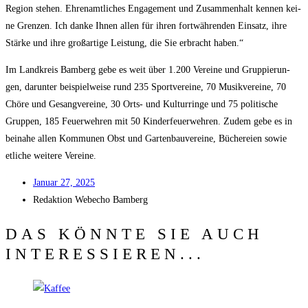
Regi­on ste­hen. Ehren­amt­li­ches Enga­ge­ment und Zusam­men­halt ken­nen kei­
ne Gren­zen. Ich dan­ke Ihnen allen für ihren fort­wäh­ren­den Ein­satz, ihre
Stär­ke und ihre groß­ar­ti­ge Leis­tung, die Sie erbracht haben.“
Im Land­kreis Bam­berg gebe es weit über 1.200 Ver­ei­ne und Grup­pie­run­
gen, dar­un­ter bei­spiel­wei­se rund 235 Sport­ver­ei­ne, 70 Musik­ver­ei­ne, 70
Chö­re und Gesang­ver­ei­ne, 30 Orts- und Kul­tur­rin­ge und 75 poli­ti­sche
Grup­pen, 185 Feu­er­weh­ren mit 50 Kin­der­feu­er­weh­ren. Zudem gebe es in
bei­na­he allen Kom­mu­nen Obst und Gar­ten­bau­ver­ei­ne, Büche­rei­en sowie
etli­che wei­te­re Vereine.
Janu­ar 27, 2025
Redak­ti­on
Web­echo Bamberg
DAS KÖNNTE SIE AUCH
INTERESSIEREN...