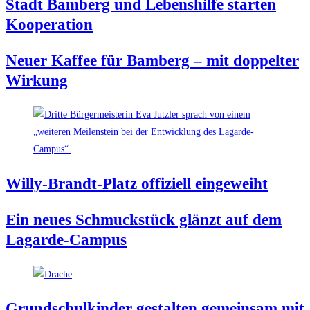
Stadt Bam­berg und Lebens­hil­fe star­ten
Kooperation
Neu­er Kaf­fee für Bam­berg – mit dop­pel­ter
Wirkung
Wil­ly-Brandt-Platz offi­zi­ell eingeweiht
Ein neu­es Schmuck­stück glänzt auf dem
Lagarde-Campus
Grund­schul­kin­der gestal­ten gemein­sam mit