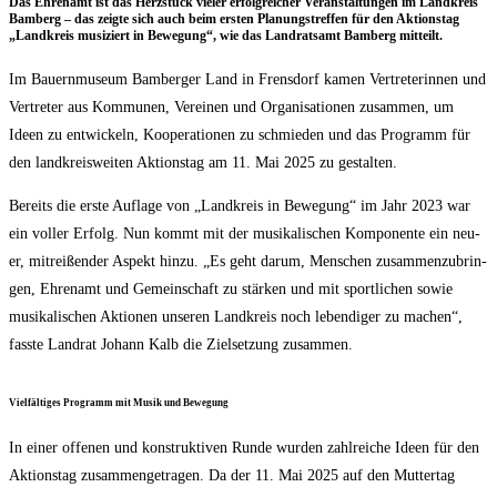
Das Ehren­amt ist das Herz­stück vie­ler erfolg­rei­cher Ver­an­stal­tun­gen im Land­kreis
Bam­berg – das zeig­te sich auch beim ers­ten Pla­nungs­tref­fen für den Akti­ons­tag
„Land­kreis musi­ziert in Bewe­gung“, wie das Land­rats­amt Bam­berg mitteilt.
Im Bau­ern­mu­se­um Bam­ber­ger Land in Frens­dorf kamen Ver­tre­te­rin­nen und
Ver­tre­ter aus Kom­mu­nen, Ver­ei­nen und Orga­ni­sa­tio­nen zusam­men, um
Ideen zu ent­wi­ckeln, Koope­ra­tio­nen zu schmie­den und das Pro­gramm für
den land­kreis­wei­ten Akti­ons­tag am 11. Mai 2025 zu gestalten.
Bereits die ers­te Auf­la­ge von „Land­kreis in Bewe­gung“ im Jahr 2023 war
ein vol­ler Erfolg. Nun kommt mit der musi­ka­li­schen Kom­po­nen­te ein neu­
er, mit­rei­ßen­der Aspekt hin­zu. „Es geht dar­um, Men­schen zusam­men­zu­brin­
gen, Ehren­amt und Gemein­schaft zu stär­ken und mit sport­li­chen sowie
musi­ka­li­schen Aktio­nen unse­ren Land­kreis noch leben­di­ger zu machen“,
fass­te Land­rat Johann Kalb die Ziel­set­zung zusammen.
Viel­fäl­ti­ges Pro­gramm mit Musik und Bewegung
In einer offe­nen und kon­struk­ti­ven Run­de wur­den zahl­rei­che Ideen für den
Akti­ons­tag zusam­men­ge­tra­gen. Da der 11. Mai 2025 auf den Mut­ter­tag