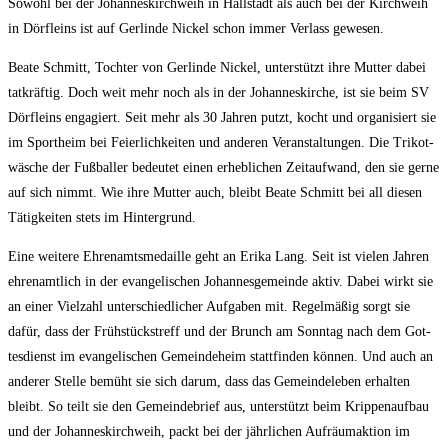
Sowohl bei der Johan­nes­kirch­weih in Hall­stadt als auch bei der Kirch­weih
in Dörf­leins ist auf Ger­lin­de Nickel schon immer Ver­lass gewesen.
Bea­te Schmitt, Toch­ter von Ger­lin­de Nickel, unter­stützt ihre Mut­ter dabei
tat­kräf­tig. Doch weit mehr noch als in der Johan­nes­kir­che, ist sie beim SV
Dörf­leins enga­giert. Seit mehr als 30 Jah­ren putzt, kocht und orga­ni­siert sie
im Sport­heim bei Fei­er­lich­kei­ten und ande­ren Ver­an­stal­tun­gen. Die Tri­kot­
wä­sche der Fuß­bal­ler bedeu­tet einen erheb­li­chen Zeit­auf­wand, den sie ger­ne
auf sich nimmt. Wie ihre Mut­ter auch, bleibt Bea­te Schmitt bei all die­sen
Tätig­kei­ten stets im Hintergrund.
Eine wei­te­re Ehren­amts­me­dail­le geht an Eri­ka Lang. Seit ist vie­len Jah­ren
ehren­amt­lich in der evan­ge­li­schen Johan­nes­ge­mein­de aktiv. Dabei wirkt sie
an einer Viel­zahl unter­schied­li­cher Auf­ga­ben mit. Regel­mä­ßig sorgt sie
dafür, dass der Früh­stücks­treff und der Brunch am Sonn­tag nach dem Got­
tes­dienst im evan­ge­li­schen Gemein­de­heim statt­fin­den kön­nen. Und auch an
ande­rer Stel­le bemüht sie sich dar­um, dass das Gemein­de­le­ben erhal­ten
bleibt. So teilt sie den Gemein­de­brief aus, unter­stützt beim Krip­pen­auf­bau
und der Johan­nes­kirch­weih, packt bei der jähr­li­chen Auf­räum­ak­ti­on im