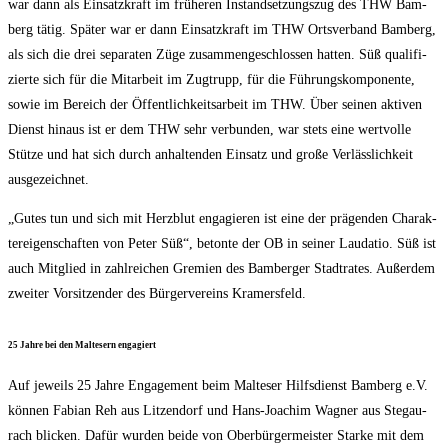
war dann als Ein­satz­kraft im frü­he­ren Instand­set­zungs­zug des THW Bam­
berg tätig. Spä­ter war er dann Ein­satz­kraft im THW Orts­ver­band Bam­berg,
als sich die drei sepa­ra­ten Züge zusam­men­ge­schlos­sen hat­ten. Süß qua­li­fi­
zier­te sich für die Mit­ar­beit im Zug­trupp, für die Füh­rungs­kom­po­nen­te,
sowie im Bereich der Öffent­lich­keits­ar­beit im THW. Über sei­nen akti­ven
Dienst hin­aus ist er dem THW sehr ver­bun­den, war stets eine wert­vol­le
Stüt­ze und hat sich durch anhal­ten­den Ein­satz und gro­ße Ver­läss­lich­keit
ausgezeichnet.
„Gutes tun und sich mit Herz­blut enga­gie­ren ist eine der prä­gen­den Cha­rak­
ter­ei­gen­schaf­ten von Peter Süß“, beton­te der OB in sei­ner Lau­da­tio. Süß ist
auch Mit­glied in zahl­rei­chen Gre­mi­en des Bam­ber­ger Stadt­ra­tes. Außer­dem
zwei­ter Vor­sit­zen­der des Bür­ger­ver­eins Kramersfeld.
25 Jah­re bei den Mal­te­sern engagiert
Auf jeweils 25 Jah­re Enga­ge­ment beim Mal­te­ser Hilfs­dienst Bam­berg e.V.
kön­nen Fabi­an Reh aus Lit­zen­dorf und Hans-Joa­chim Wag­ner aus Ste­gau­
rach bli­cken. Dafür wur­den bei­de von Ober­bür­ger­meis­ter Star­ke mit dem