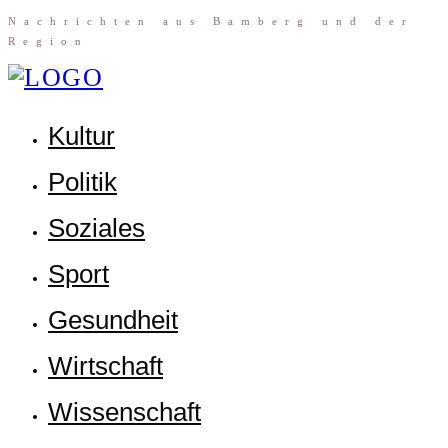
Nach­rich­ten aus Bam­berg und der
Region
Kul­tur
Poli­tik
Sozia­les
Sport
Gesund­heit
Wirt­schaft
Wis­sen­schaft