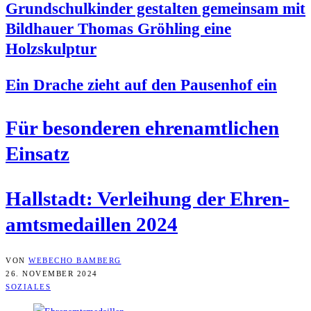
Grund­schul­kin­der gestal­ten gemein­sam mit
Bild­hau­er Tho­mas Gröh­ling eine
Holzskulptur
Ein Dra­che zieht auf den Pau­sen­hof ein
Für beson­de­ren ehren­amt­li­chen
Einsatz
Hall­stadt: Ver­lei­hung der Ehren­
amts­me­dail­len 2024
VON
WEBECHO BAMBERG
26. NOVEMBER 2024
SOZIALES