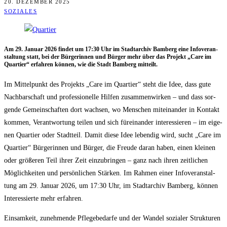
20. DEZEMBER 2025
SOZIALES
Am 29. Janu­ar 2026 fin­det um 17:30 Uhr im Stadt­ar­chiv Bam­berg eine Info­ver­an­
stal­tung statt, bei der Bür­ge­rin­nen und Bür­ger mehr über das Pro­jekt „Care im
Quar­tier“ erfah­ren kön­nen, wie die Stadt Bam­berg mitteilt.
Im Mit­tel­punkt des Pro­jekts „Care im Quar­tier“ steht die Idee, dass gute
Nach­bar­schaft und pro­fes­sio­nel­le Hil­fen zusam­men­wir­ken – und dass sor­
gen­de Gemein­schaf­ten dort wach­sen, wo Men­schen mit­ein­an­der in Kon­takt
kom­men, Ver­ant­wor­tung tei­len und sich für­ein­an­der inter­es­sie­ren – im eige­
nen Quar­tier oder Stadt­teil. Damit die­se Idee leben­dig wird, sucht „Care im
Quar­tier“ Bür­ge­rin­nen und Bür­ger, die Freu­de dar­an haben, einen klei­nen
oder grö­ße­ren Teil ihrer Zeit ein­zu­brin­gen – ganz nach ihren zeit­li­chen
Mög­lich­kei­ten und per­sön­li­chen Stär­ken. Im Rah­men einer Info­ver­an­stal­
tung am 29. Janu­ar 2026, um 17:30 Uhr, im Stadt­ar­chiv Bam­berg, kön­nen
Inter­es­sier­te mehr erfahren.
Ein­sam­keit, zuneh­men­de Pfle­ge­be­dar­fe und der Wan­del sozia­ler Struk­tu­ren