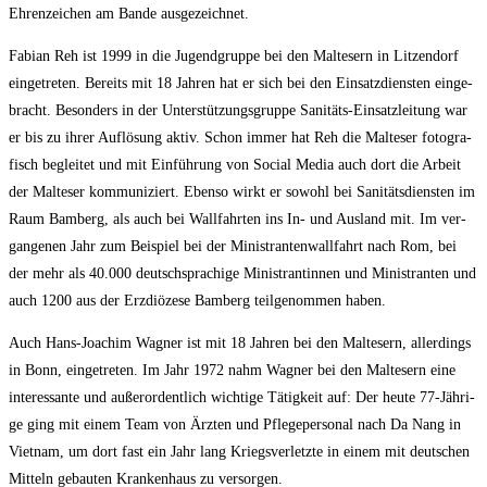
Ehren­zei­chen am Ban­de ausgezeichnet.
Fabi­an Reh ist 1999 in die Jugend­grup­pe bei den Mal­te­sern in Lit­zen­dorf
ein­ge­tre­ten. Bereits mit 18 Jah­ren hat er sich bei den Ein­satz­diens­ten ein­ge­
bracht. Beson­ders in der Unter­stüt­zungs­grup­pe Sani­täts-Ein­satz­lei­tung war
er bis zu ihrer Auf­lö­sung aktiv. Schon immer hat Reh die Mal­te­ser foto­gra­
fisch beglei­tet und mit Ein­füh­rung von Social Media auch dort die Arbeit
der Mal­te­ser kom­mu­ni­ziert. Eben­so wirkt er sowohl bei Sani­täts­diens­ten im
Raum Bam­berg, als auch bei Wall­fahr­ten ins In- und Aus­land mit. Im ver­
gan­ge­nen Jahr zum Bei­spiel bei der Minis­tran­ten­wall­fahrt nach Rom, bei
der mehr als 40.000 deutsch­spra­chi­ge Minis­tran­tin­nen und Minis­tran­ten und
auch 1200 aus der Erz­diö­ze­se Bam­berg teil­ge­nom­men haben.
Auch Hans-Joa­chim Wag­ner ist mit 18 Jah­ren bei den Mal­te­sern, aller­dings
in Bonn, ein­ge­tre­ten. Im Jahr 1972 nahm Wag­ner bei den Mal­te­sern eine
inter­es­san­te und außer­or­dent­lich wich­ti­ge Tätig­keit auf: Der heu­te 77-Jäh­ri­
ge ging mit einem Team von Ärz­ten und Pfle­ge­per­so­nal nach Da Nang in
Viet­nam, um dort fast ein Jahr lang Kriegs­ver­letz­te in einem mit deut­schen
Mit­teln gebau­ten Kran­ken­haus zu versorgen.