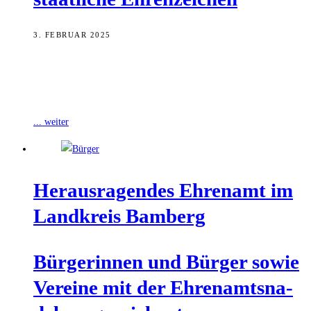
3. FEBRUAR 2025
Auf zusammen 100 Jahre ehrenamtliches Engagement kommen Peter
Süß beim Technischen Hilfswerk sowie Fabian Reh und Hans-
Joachim Wagner beim Malteser Hilfsdienst. Alle
... weiter
Her­aus­ra­gen­des Ehren­amt im
Land­kreis Bamberg
Bür­ge­rin­nen und Bür­ger sowie
Ver­ei­ne mit der Ehren­amts­na­