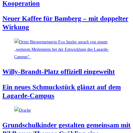
Kooperation
Neu­er Kaf­fee für Bam­berg – mit dop­pel­ter
Wirkung
Wil­ly-Brandt-Platz offi­zi­ell eingeweiht
Ein neu­es Schmuck­stück glänzt auf dem
Lagarde-Campus
Grund­schul­kin­der gestal­ten gemein­sam mit