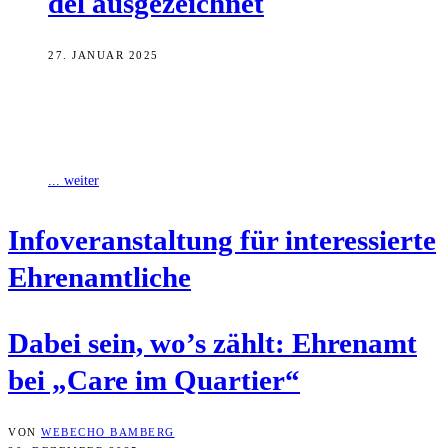
del ausgezeichnet
27. JANUAR 2025
Im Landkreis Bamberg engagiert sich jeder dritte Bürger
ehrenamtlich, also rund 50.000 Frauen und Männer. Oft passiert das
abseits des Scheinwerferlichtes. Um
... weiter
Info­ver­an­stal­tung für inter­es­sier­te
Ehrenamtliche
Dabei sein, wo’s zählt: Ehren­amt
bei „Care im Quartier“
VON
WEBECHO BAMBERG