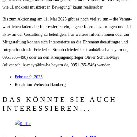
wie „Land­kreis musi­ziert in Bewe­gung“ kaum realisierbar.
Bis zum Akti­ons­tag am 11. Mai 2025 gibt es noch viel zu tun – die Ver­ant­
wort­li­chen laden alle Inter­es­sier­ten ein, eige­ne Ideen ein­zu­brin­gen und sich
aktiv an der Gestal­tung zu betei­li­gen. Für wei­te­re Infor­ma­tio­nen oder zur
Mit­ge­stal­tung kön­nen sich Inter­es­sier­te an die Ehren­amts­be­auf­trag­te und
Inte­gra­ti­ons­lot­sin Frie­de­ri­ke Straub (friederike.straub@lra-ba.bayern.de,
0951 /​85–498) oder an den Kreis­ju­gend­pfle­ger Oli­ver Schulz-Mayr
(oliver.schulz-mayr@lra-ba.bayern.de, 0951 /​85–546) wenden.
Febru­ar 9, 2025
Redak­ti­on
Web­echo Bamberg
DAS KÖNNTE SIE AUCH
INTERESSIEREN...