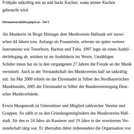
Früh­jahr tat­kräf­tig mit an und backt Kuchen, wann immer Kuchen
gebraucht wird.
Ehren­amts­me­dail­len gin­gen an – Teil 2
Als Musi­ke­rin ist Bir­git Hit­tin­ger dem Musik­ver­ein Hall­stadt seit inzwi­
schen 44 Jah­ren treu. Anfangs als Posau­nis­tin, erlern­te sie spä­ter wei­te­re
Instru­men­te wie Tenor­horn, Bari­ton und Tuba. 1997 leg­te sie einen Aus­bil­
der­lehr­gang ab, seit­dem ist sie Aus­bil­de­rin im Ver­ein. Unzäh­li­gen
Schüler:innen hat sie in den ver­gan­ge­nen 27 Jah­ren die Freu­de an der Musik
ver­mit­telt. Auch in der Vor­stand­schaft des Musik­ver­eins half sie tat­kräf­tig
mit. Im Mai 2000 erhielt sie die Ehren­na­del in Sil­ber des Nord­baye­ri­schen
Musik­bun­des, 2005 die Ehren­na­del in Sil­ber der Bun­des­ver­ei­ni­gung Deut­
scher Musikverbände.
Erwin Mor­gen­roth ist Unter­stüt­zer und Mit­glied zahl­rei­cher Ver­ei­ne und
Grup­pen. So zählt er zu den Grün­dungs­mit­glie­dern des Musik­ver­eins Hall­
stadt, für den er 24 Jah­re als Kas­sie­rer und 19 Jah­re in der erwei­ter­ten Vor­
stand­schaft tätig war. Er über­nahm dabei ins­be­son­de­re die Orga­ni­sa­ti­on von