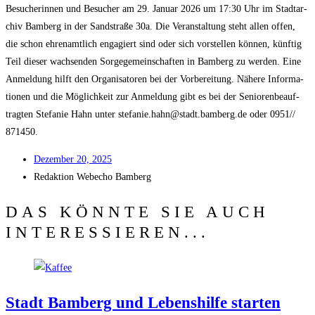
Besu­che­rin­nen und Besu­cher am 29. Janu­ar 2026 um 17:30 Uhr im Stadt­ar­
chiv Bam­berg in der Sand­stra­ße 30a. Die Ver­an­stal­tung steht allen offen,
die schon ehren­amt­lich enga­giert sind oder sich vor­stel­len kön­nen, künf­tig
Teil die­ser wach­sen­den Sor­ge­ge­mein­schaf­ten in Bam­berg zu wer­den. Eine
Anmel­dung hilft den Orga­ni­sa­to­ren bei der Vor­be­rei­tung. Nähe­re Infor­ma­
tio­nen und die Mög­lich­keit zur Anmel­dung gibt es bei der Senio­ren­be­auf­
trag­ten Ste­fa­nie Hahn unter stefanie.hahn@stadt.bamberg.de oder 0951/​/​
871450.
Dezem­ber 20, 2025
Redak­ti­on
Web­echo Bamberg
DAS KÖNNTE SIE AUCH
INTERESSIEREN...
Stadt Bam­berg und Lebens­hil­fe star­ten