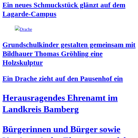
Ein neu­es Schmuck­stück glänzt auf dem
Lagarde-Campus
Grund­schul­kin­der gestal­ten gemein­sam mit
Bild­hau­er Tho­mas Gröh­ling eine
Holzskulptur
Ein Dra­che zieht auf den Pau­sen­hof ein
Her­aus­ra­gen­des Ehren­amt im
Land­kreis Bamberg
Bür­ge­rin­nen und Bür­ger sowie