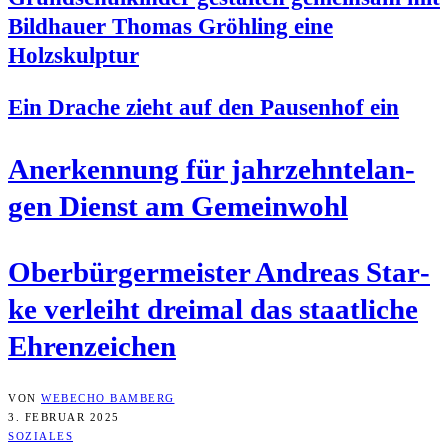
Bild­hau­er Tho­mas Gröh­ling eine
Holzskulptur
Ein Dra­che zieht auf den Pau­sen­hof ein
Aner­ken­nung für jahr­zehn­te­lan­
gen Dienst am Gemeinwohl
Ober­bür­ger­meis­ter Andre­as Star­
ke ver­leiht drei­mal das staat­li­che
Ehrenzeichen
VON
WEBECHO BAMBERG
3. FEBRUAR 2025
SOZIALES