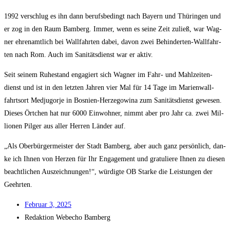
1992 ver­schlug es ihn dann berufs­be­dingt nach Bay­ern und Thü­rin­gen und
er zog in den Raum Bam­berg. Immer, wenn es sei­ne Zeit zuließ, war Wag­
ner ehren­amt­lich bei Wall­fahr­ten dabei, davon zwei Behin­der­ten-Wall­fahr­
ten nach Rom. Auch im Sani­täts­dienst war er aktiv.
Seit sei­nem Ruhe­stand enga­giert sich Wag­ner im Fahr- und Mahl­zei­ten­
dienst und ist in den letz­ten Jah­ren vier Mal für 14 Tage im Mari­en­wall­
fahrts­ort Med­jug­or­je in Bos­ni­en-Her­ze­go­wi­na zum Sani­täts­dienst gewe­sen.
Die­ses Ört­chen hat nur 6000 Ein­woh­ner, nimmt aber pro Jahr ca. zwei Mil­
lio­nen Pil­ger aus aller Her­ren Län­der auf.
„Als Ober­bür­ger­meis­ter der Stadt Bam­berg, aber auch ganz per­sön­lich, dan­
ke ich Ihnen von Her­zen für Ihr Enga­ge­ment und gra­tu­lie­re Ihnen zu die­sen
beacht­li­chen Aus­zeich­nun­gen!“, wür­dig­te OB Star­ke die Leis­tun­gen der
Geehrten.
Febru­ar 3, 2025
Redak­ti­on
Web­echo Bamberg