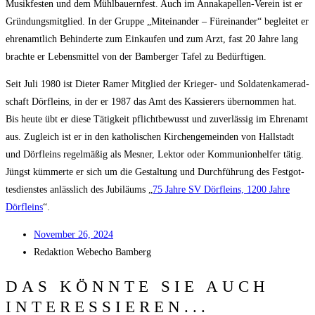
Musik­fes­ten und dem Mühl­bau­ern­fest. Auch im Anna­ka­pel­len-Ver­ein ist er
Grün­dungs­mit­glied. In der Grup­pe „Mit­ein­an­der – Für­ein­an­der“ beglei­tet er
ehren­amt­lich Behin­der­te zum Ein­kau­fen und zum Arzt, fast 20 Jah­re lang
brach­te er Lebens­mit­tel von der Bam­ber­ger Tafel zu Bedürftigen.
Seit Juli 1980 ist Die­ter Ramer Mit­glied der Krie­ger- und Sol­da­ten­ka­me­rad­
schaft Dörf­leins, in der er 1987 das Amt des Kas­sie­rers über­nom­men hat.
Bis heu­te übt er die­se Tätig­keit pflicht­be­wusst und zuver­läs­sig im Ehren­amt
aus. Zugleich ist er in den katho­li­schen Kir­chen­ge­mein­den von Hall­stadt
und Dörf­leins regel­mä­ßig als Mes­ner, Lek­tor oder Kom­mu­ni­on­hel­fer tätig.
Jüngst küm­mer­te er sich um die Gestal­tung und Durch­füh­rung des Fest­got­
tes­diens­tes anläss­lich des Jubi­lä­ums „
75 Jah­re SV Dörf­leins, 1200 Jah­re
Dörf­leins
“.
Novem­ber 26, 2024
Redak­ti­on
Web­echo Bamberg
DAS KÖNNTE SIE AUCH
INTERESSIEREN...