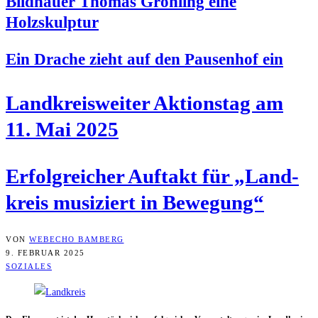
Bild­hau­er Tho­mas Gröh­ling eine
Holzskulptur
Ein Dra­che zieht auf den Pau­sen­hof ein
Land­kreis­wei­ter Akti­ons­tag am
11. Mai 2025
Erfolg­rei­cher Auf­takt für „Land­
kreis musi­ziert in Bewegung“
VON
WEBECHO BAMBERG
9. FEBRUAR 2025
SOZIALES