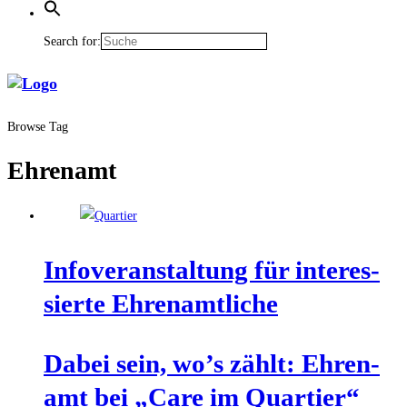
Search for:
Browse Tag
Ehrenamt
Info­ver­an­stal­tung für inter­es­
sier­te Ehrenamtliche
Dabei sein, wo’s zählt: Ehren­
amt bei „Care im Quartier“