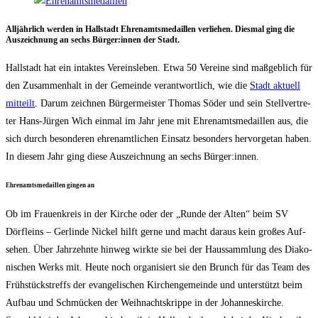
All­jähr­lich wer­den in Hall­stadt Ehren­amts­me­dail­len ver­lie­hen. Dies­mal ging die
Aus­zeich­nung an sechs Bürger:innen der Stadt.
Hall­stadt hat ein intak­tes Ver­eins­le­ben. Etwa 50 Ver­ei­ne sind maß­geb­lich für
den Zusam­men­halt in der Gemein­de ver­ant­wort­lich, wie die
Stadt aktu­ell
mit­teilt
. Dar­um zeich­nen Bür­ger­meis­ter Tho­mas Söder und sein Stell­ver­tre­
ter Hans-Jür­gen Wich ein­mal im Jahr jene mit Ehren­amts­me­dail­len aus, die
sich durch beson­de­ren ehren­amt­li­chen Ein­satz beson­ders her­vor­ge­tan haben.
In die­sem Jahr ging die­se Aus­zeich­nung an sechs Bürger:innen.
Ehren­amts­me­dail­len gin­gen an
Ob im Frau­en­kreis in der Kir­che oder der „Run­de der Alten“ beim SV
Dörf­leins – Ger­lin­de Nickel hilft ger­ne und macht dar­aus kein gro­ßes Auf­
se­hen. Über Jahr­zehn­te hin­weg wirk­te sie bei der Haus­samm­lung des Dia­ko­
ni­schen Werks mit. Heu­te noch orga­ni­siert sie den Brunch für das Team des
Früh­stücks­treffs der evan­ge­li­schen Kir­chen­ge­mein­de und unter­stützt beim
Auf­bau und Schmü­cken der Weih­nachts­krip­pe in der Johan­nes­kir­che.