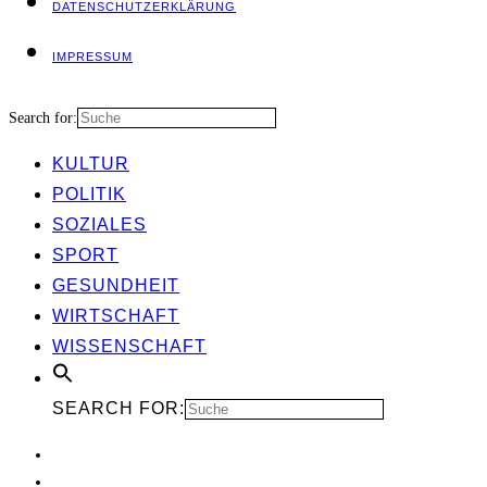
DATEN­SCHUTZ­ER­KLÄ­RUNG
IMPRES­SUM
Search for:
KUL­TUR
POLI­TIK
SOZIA­LES
SPORT
GESUND­HEIT
WIRT­SCHAFT
WIS­SEN­SCHAFT
SEARCH FOR: