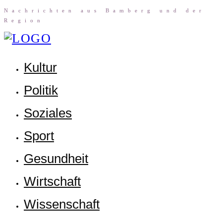
Nach­rich­ten aus Bam­berg und der
Region
Kul­tur
Poli­tik
Sozia­les
Sport
Gesund­heit
Wirt­schaft
Wis­sen­schaft