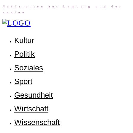
Nach­rich­ten aus Bam­berg und der
Region
Kul­tur
Poli­tik
Sozia­les
Sport
Gesund­heit
Wirt­schaft
Wis­sen­schaft