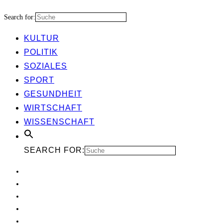
Search for:
KUL­TUR
POLI­TIK
SOZIA­LES
SPORT
GESUND­HEIT
WIRT­SCHAFT
WIS­SEN­SCHAFT
SEARCH FOR: