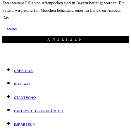
Zwei weitere Fälle von Affenpocken sind in Bayern bestätigt worden. Ein
Patient wird isoliert in München behandelt, einer im Landkreis Ansbach.
Das
... weiter
ANZEI­GEN
ÜBER UNS
KON­TAKT
STADT­ECHO
DATEN­SCHUTZ­ER­KLÄ­RUNG
IMPRES­SUM