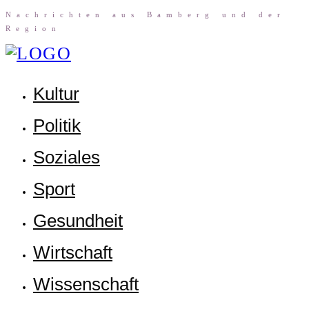
Nach­rich­ten aus Bam­berg und der
Region
Kul­tur
Poli­tik
Sozia­les
Sport
Gesund­heit
Wirt­schaft
Wis­sen­schaft