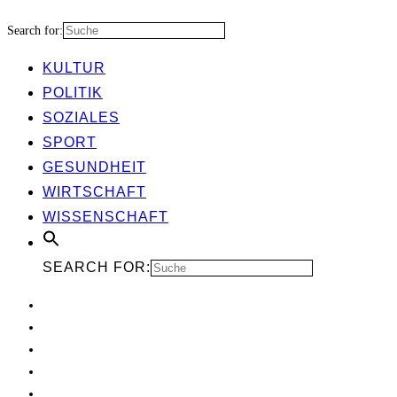
Search for:
KUL­TUR
POLI­TIK
SOZIA­LES
SPORT
GESUND­HEIT
WIRT­SCHAFT
WIS­SEN­SCHAFT
SEARCH FOR: