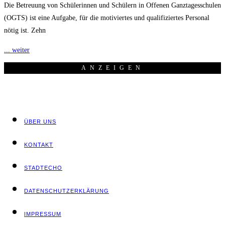
Die Betreuung von Schülerinnen und Schülern in Offenen Ganztagesschulen
(OGTS) ist eine Aufgabe, für die motiviertes und qualifiziertes Personal
nötig ist. Zehn
... weiter
ANZEI­GEN
ÜBER UNS
KON­TAKT
STADT­ECHO
DATEN­SCHUTZ­ER­KLÄ­RUNG
IMPRES­SUM