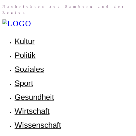
Nach­rich­ten aus Bam­berg und der
Region
Kul­tur
Poli­tik
Sozia­les
Sport
Gesund­heit
Wirt­schaft
Wis­sen­schaft