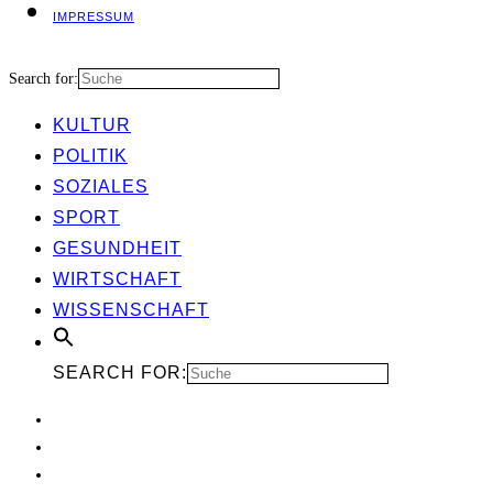
IMPRES­SUM
Search for:
KUL­TUR
POLI­TIK
SOZIA­LES
SPORT
GESUND­HEIT
WIRT­SCHAFT
WIS­SEN­SCHAFT
SEARCH FOR: