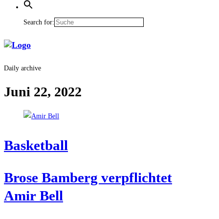
Search for:
Daily archive
Juni 22, 2022
Bas­ket­ball
Bro­se Bam­berg ver­pflich­tet
Amir Bell