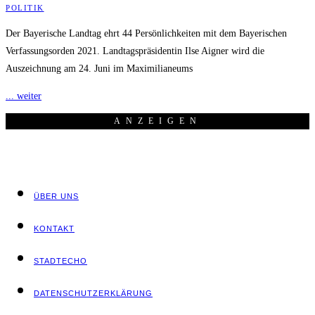
POLITIK
Der Bayerische Landtag ehrt 44 Persönlichkeiten mit dem Bayerischen
Verfassungsorden 2021. Landtagspräsidentin Ilse Aigner wird die
Auszeichnung am 24. Juni im Maximilianeums
... weiter
ANZEI­GEN
ÜBER UNS
KON­TAKT
STADT­ECHO
DATEN­SCHUTZ­ER­KLÄ­RUNG