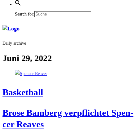
Search for:
Daily archive
Juni 29, 2022
Bas­ket­ball
Bro­se Bam­berg ver­pflich­tet Spen­
cer Reaves