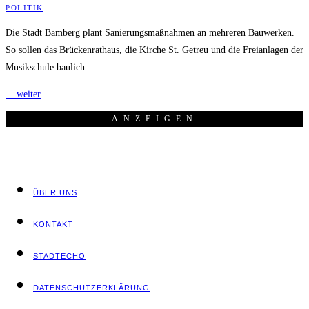
POLITIK
Die Stadt Bamberg plant Sanierungsmaßnahmen an mehreren Bauwerken.
So sollen das Brückenrathaus, die Kirche St. Getreu und die Freianlagen der
Musikschule baulich
... weiter
ANZEI­GEN
ÜBER UNS
KON­TAKT
STADT­ECHO
DATEN­SCHUTZ­ER­KLÄ­RUNG