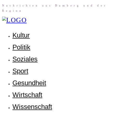
Nach­rich­ten aus Bam­berg und der
Region
Kul­tur
Poli­tik
Sozia­les
Sport
Gesund­heit
Wirt­schaft
Wis­sen­schaft