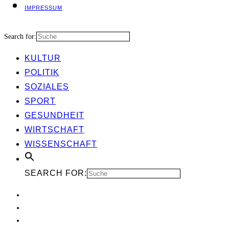
IMPRES­SUM
Search for:
KUL­TUR
POLI­TIK
SOZIA­LES
SPORT
GESUND­HEIT
WIRT­SCHAFT
WIS­SEN­SCHAFT
SEARCH FOR: