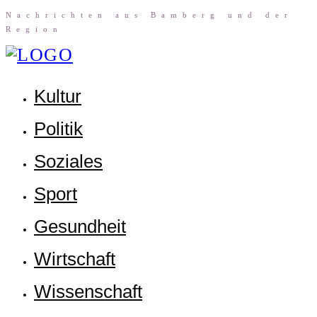
Nach­rich­ten aus Bam­berg und der
Region
Kul­tur
Poli­tik
Sozia­les
Sport
Gesund­heit
Wirt­schaft
Wis­sen­schaft