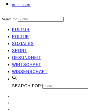
IMPRES­SUM
Search for:
KUL­TUR
POLI­TIK
SOZIA­LES
SPORT
GESUND­HEIT
WIRT­SCHAFT
WIS­SEN­SCHAFT
SEARCH FOR: