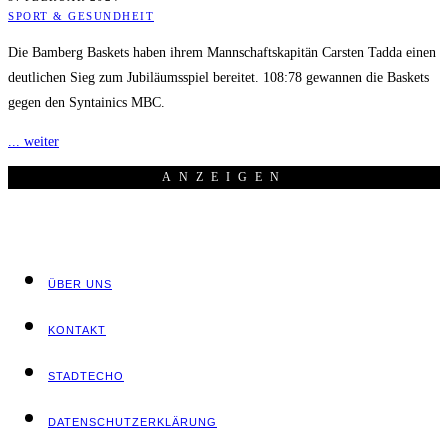
SPORT & GESUNDHEIT
Die Bamberg Baskets haben ihrem Mannschaftskapitän Carsten Tadda einen
deutlichen Sieg zum Jubiläumsspiel bereitet. 108:78 gewannen die Baskets
gegen den Syntainics MBC.
... weiter
ANZEI­GEN
ÜBER UNS
KON­TAKT
STADT­ECHO
DATEN­SCHUTZ­ER­KLÄ­RUNG