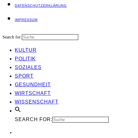
DATEN­SCHUTZ­ER­KLÄ­RUNG
IMPRES­SUM
Search for:
KUL­TUR
POLI­TIK
SOZIA­LES
SPORT
GESUND­HEIT
WIRT­SCHAFT
WIS­SEN­SCHAFT
SEARCH FOR: