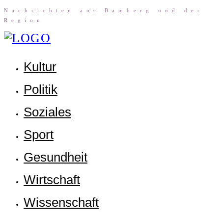
Nach­rich­ten aus Bam­berg und der
Region
Kul­tur
Poli­tik
Sozia­les
Sport
Gesund­heit
Wirt­schaft
Wis­sen­schaft