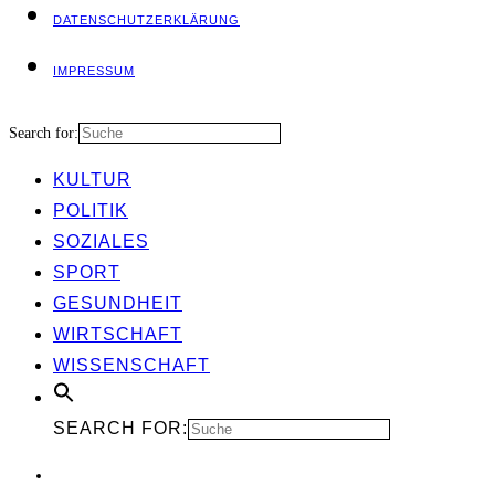
DATEN­SCHUTZ­ER­KLÄ­RUNG
IMPRES­SUM
Search for:
KUL­TUR
POLI­TIK
SOZIA­LES
SPORT
GESUND­HEIT
WIRT­SCHAFT
WIS­SEN­SCHAFT
SEARCH FOR: