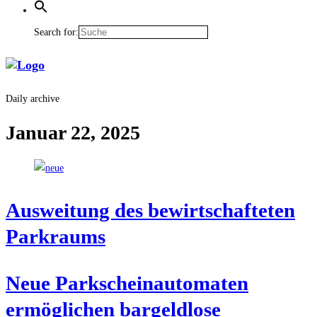
Search for:
Daily archive
Januar 22, 2025
Aus­wei­tung des bewirt­schaf­te­ten
Parkraums
Neue Park­schein­au­to­ma­ten
ermög­li­chen bar­geld­lo­se