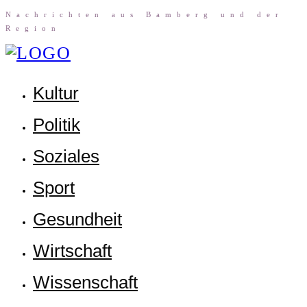
Nach­rich­ten aus Bam­berg und der
Region
Kul­tur
Poli­tik
Sozia­les
Sport
Gesund­heit
Wirt­schaft
Wis­sen­schaft