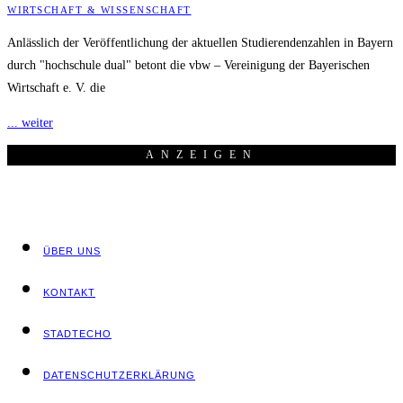
WIRTSCHAFT & WISSENSCHAFT
Anlässlich der Veröffentlichung der aktuellen Studierendenzahlen in Bayern
durch "hochschule dual" betont die vbw – Vereinigung der Bayerischen
Wirtschaft e. V. die
... weiter
ANZEI­GEN
ÜBER UNS
KON­TAKT
STADT­ECHO
DATEN­SCHUTZ­ER­KLÄ­RUNG