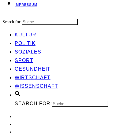
IMPRES­SUM
Search for:
KUL­TUR
POLI­TIK
SOZIA­LES
SPORT
GESUND­HEIT
WIRT­SCHAFT
WIS­SEN­SCHAFT
SEARCH FOR: