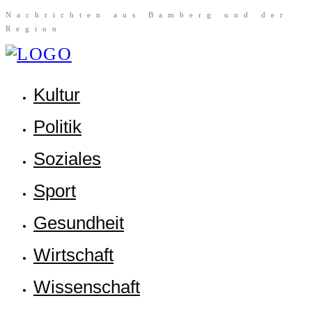
Nach­rich­ten aus Bam­berg und der
Region
Kul­tur
Poli­tik
Sozia­les
Sport
Gesund­heit
Wirt­schaft
Wis­sen­schaft