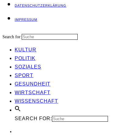
DATEN­SCHUTZ­ER­KLÄ­RUNG
IMPRES­SUM
Search for:
KUL­TUR
POLI­TIK
SOZIA­LES
SPORT
GESUND­HEIT
WIRT­SCHAFT
WIS­SEN­SCHAFT
SEARCH FOR: