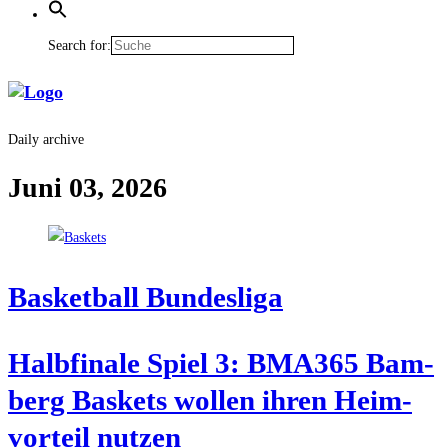
Search for:
Daily archive
Juni 03, 2026
Bas­ket­ball Bundesliga
Halb­fi­na­le Spiel 3: BMA365 Bam­
berg Bas­kets wol­len ihren Heim­
vor­teil nutzen