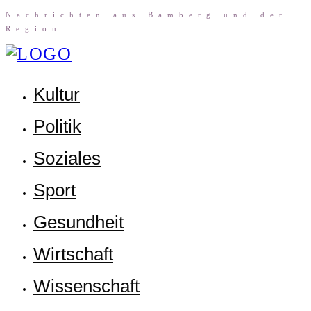
Nach­rich­ten aus Bam­berg und der
Region
Kul­tur
Poli­tik
Sozia­les
Sport
Gesund­heit
Wirt­schaft
Wis­sen­schaft