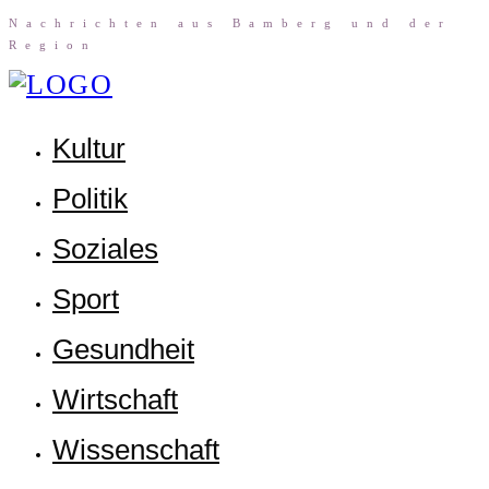
Nach­rich­ten aus Bam­berg und der
Region
Kul­tur
Poli­tik
Sozia­les
Sport
Gesund­heit
Wirt­schaft
Wis­sen­schaft