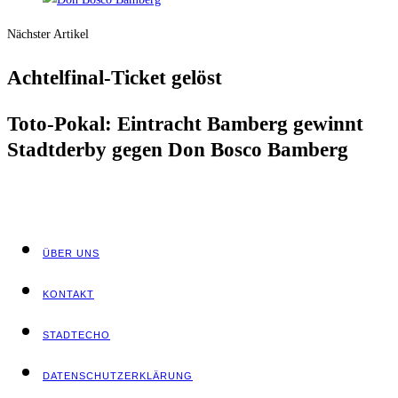
Nächster Artikel
Ach­tel­fi­nal-Ticket gelöst
Toto-Pokal: Ein­tracht Bam­berg gewinnt
Stadt­der­by gegen Don Bosco Bamberg
ÜBER UNS
KON­TAKT
STADT­ECHO
DATEN­SCHUTZ­ER­KLÄ­RUNG