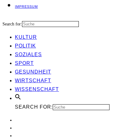
IMPRES­SUM
Search for:
KUL­TUR
POLI­TIK
SOZIA­LES
SPORT
GESUND­HEIT
WIRT­SCHAFT
WIS­SEN­SCHAFT
SEARCH FOR: