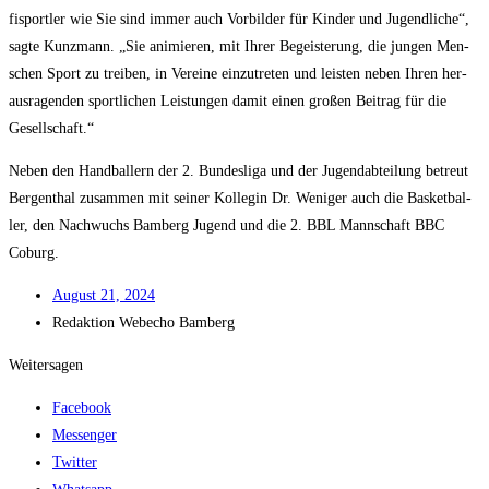
fi­sport­ler wie Sie sind immer auch Vor­bil­der für Kin­der und Jugend­li­che“,
sag­te Kunz­mann. „Sie ani­mie­ren, mit Ihrer Begeis­te­rung, die jun­gen Men­
schen Sport zu trei­ben, in Ver­ei­ne ein­zu­tre­ten und leis­ten neben Ihren her­
aus­ra­gen­den sport­li­chen Leis­tun­gen damit einen gro­ßen Bei­trag für die
Gesellschaft.“
Neben den Hand­bal­lern der 2. Bun­des­li­ga und der Jugend­ab­tei­lung betreut
Berg­enthal zusam­men mit sei­ner Kol­le­gin Dr. Weni­ger auch die Bas­ket­bal­
ler, den Nach­wuchs Bam­berg Jugend und die 2. BBL Mann­schaft BBC
Coburg.
August 21, 2024
Redak­ti­on
Web­echo Bamberg
Weitersagen
Facebook
Messenger
Twitter