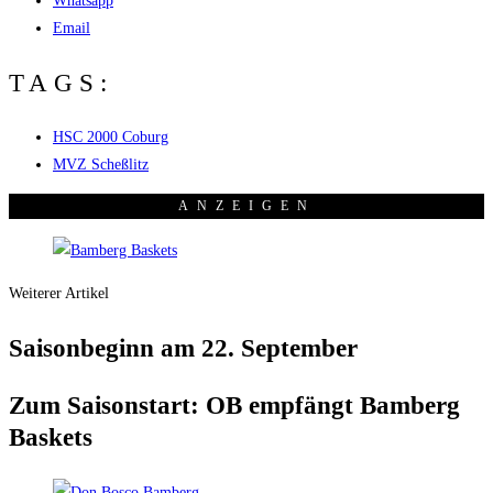
Whatsapp
Email
TAGS:
HSC 2000 Coburg
MVZ Scheßlitz
ANZEI­GEN
Weiterer Artikel
Sai­son­be­ginn am 22. September
Zum Sai­son­start: OB emp­fängt Bam­berg
Baskets