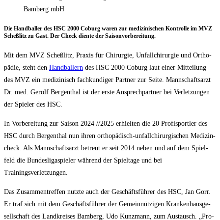
Bamberg mbH
Die Hand­bal­ler des HSC 2000 Coburg waren zur medi­zi­ni­schen Kon­trol­le im MVZ
Scheß­litz zu Gast. Der Check dien­te der Saisonvorbereitung.
Mit dem MVZ Scheß­litz, Pra­xis für Chir­ur­gie, Unfall­chir­ur­gie und Ortho­
pä­die, steht den
Hand­bal­lern
des HSC 2000 Coburg laut einer Mit­tei­lung
des MVZ ein medi­zi­nisch fach­kun­di­ger Part­ner zur Sei­te. Mann­schafts­arzt
Dr. med. Gerolf Berg­enthal ist der ers­te Ansprech­part­ner bei Ver­let­zun­gen
der Spie­ler des HSC.
In Vor­be­rei­tung zur Sai­son 2024 /​/​2025 erhiel­ten die 20 Pro­fi­sport­ler des
HSC durch Berg­enthal nun ihren ortho­pä­disch-unfall­chir­ur­gi­schen Medi­zin­
check. Als Mann­schafts­arzt betreut er seit 2014 neben und auf dem Spiel­
feld die Bun­des­li­ga­spie­ler wäh­rend der Spiel­ta­ge und bei
Trainingsverletzungen.
Das Zusam­men­tref­fen nutz­te auch der Geschäfts­füh­rer des HSC, Jan Gorr.
Er traf sich mit dem Geschäfts­füh­rer der Gemein­nüt­zi­gen Kran­ken­haus­ge­
sell­schaft des Land­krei­ses Bam­berg, Udo Kunz­mann, zum Aus­tausch. „Pro­