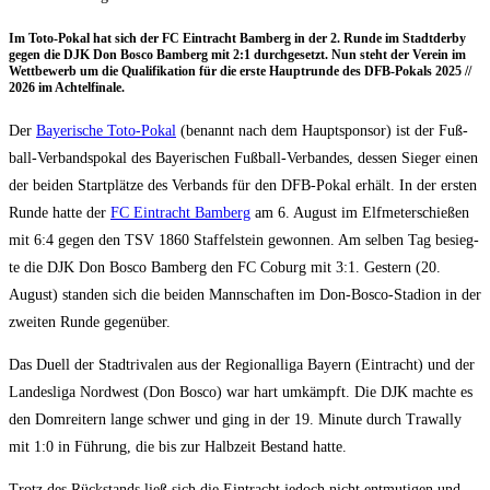
Im Toto-Pokal hat sich der FC Ein­tracht Bam­berg in der 2. Run­de im Stadt­der­by
gegen die DJK Don Bosco Bam­berg mit 2:1 durch­ge­setzt. Nun steht der Ver­ein im
Wett­be­werb um die Qua­li­fi­ka­ti­on für die ers­te Haupt­run­de des DFB-Pokals 2025 /​/​
2026 im Achtelfinale.
Der
Baye­ri­sche Toto-Pokal
(benannt nach dem Haupt­spon­sor) ist der Fuß­
ball-Ver­bands­po­kal des Baye­ri­schen Fuß­ball-Ver­ban­des, des­sen Sie­ger einen
der bei­den Start­plät­ze des Ver­bands für den DFB-Pokal erhält. In der ers­ten
Run­de hat­te der
FC Ein­tracht Bam­berg
am 6. August im Elf­me­ter­schie­ßen
mit 6:4 gegen den TSV 1860 Staf­fel­stein gewon­nen. Am sel­ben Tag besieg­
te die DJK Don Bosco Bam­berg den FC Coburg mit 3:1. Ges­tern (20.
August) stan­den sich die bei­den Mann­schaf­ten im Don-Bosco-Sta­di­on in der
zwei­ten Run­de gegenüber.
Das Duell der Stadt­ri­va­len aus der Regio­nal­li­ga Bay­ern (Ein­tracht) und der
Lan­des­li­ga Nord­west (Don Bosco) war hart umkämpft. Die DJK mach­te es
den Dom­rei­tern lan­ge schwer und ging in der 19. Minu­te durch Tra­wal­ly
mit 1:0 in Füh­rung, die bis zur Halb­zeit Bestand hatte.
Trotz des Rück­stands ließ sich die Ein­tracht jedoch nicht ent­mu­ti­gen und