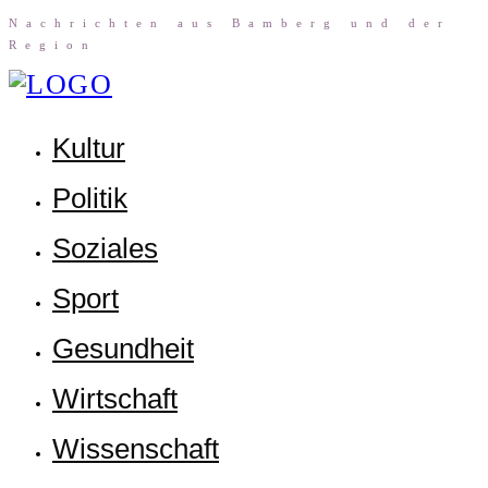
Nach­rich­ten aus Bam­berg und der
Region
Kul­tur
Poli­tik
Sozia­les
Sport
Gesund­heit
Wirt­schaft
Wis­sen­schaft