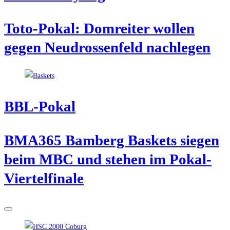
Toto-Pokal: Dom­rei­ter wol­len
gegen Neu­dros­sen­feld nachlegen
BBL-Pokal
BMA365 Bam­berg Bas­kets sie­gen
beim MBC und ste­hen im Pokal-
Viertelfinale