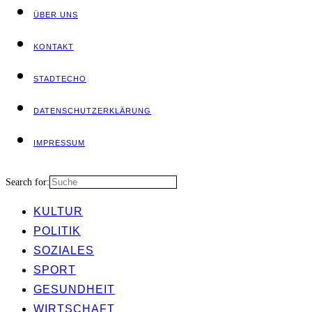
ÜBER UNS
KON­TAKT
STADT­ECHO
DATEN­SCHUTZ­ER­KLÄ­RUNG
IMPRES­SUM
Search for:
KUL­TUR
POLI­TIK
SOZIA­LES
SPORT
GESUND­HEIT
WIRT­SCHAFT