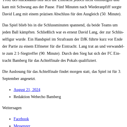
kam mit Schwung aus der Pau­se. Fünf Minu­ten nach Wie­der­an­pfiff sorg­te
David Lang mit einem prä­zi­sen Abschluss für den Aus­gleich (50. Minute).
Das Spiel blieb bis in die Schluss­mi­nu­ten span­nend, da bei­de Teams um
jeden Ball kämpf­ten. Schließ­lich war es erneut David Lang, der zur Schlüs­
sel­fi­gur wur­de. Ein Hand­spiel im Straf­raum der DJK führ­te kurz vor Ende
der Par­tie zu einem Elf­me­ter für die Ein­tracht. Lang trat an und ver­wan­del­
te zum 2:1‑Siegtreffer (90. Minu­te). Durch den Sieg hat sich der FC Ein­
tracht Bam­berg für das Ach­tel­fi­na­le des Pokals qualifiziert.
Die Aus­lo­sung für das Ach­tel­fi­na­le fin­det mor­gen statt, das Spiel ist für 3.
Sep­tem­ber angesetzt.
August 21, 2024
Redak­ti­on
Web­echo Bamberg
Weitersagen
Facebook
Messenger