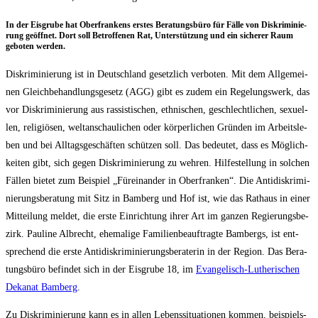
In der Eis­gru­be hat Ober­fran­kens ers­tes Bera­tungs­bü­ro für Fäl­le von Dis­kri­mi­nie­
rung geöff­net. Dort soll Betrof­fe­nen Rat, Unter­stüt­zung und ein siche­rer Raum
gebo­ten werden.
Dis­kri­mi­nie­rung ist in Deutsch­land gesetz­lich ver­bo­ten. Mit dem All­ge­mei­
nen Gleich­be­hand­lungs­ge­setz (AGG) gibt es zudem ein Rege­lungs­werk, das
vor Dis­kri­mi­nie­rung aus ras­sis­ti­schen, eth­ni­schen, geschlecht­li­chen, sexu­el­
len, reli­giö­sen, welt­an­schau­li­chen oder kör­per­li­chen Grün­den im Arbeits­le­
ben und bei All­tags­ge­schäf­ten schüt­zen soll. Das bedeu­tet, dass es Mög­lich­
kei­ten gibt, sich gegen Dis­kri­mi­nie­rung zu weh­ren. Hil­fe­stel­lung in sol­chen
Fäl­len bie­tet zum Bei­spiel „Für­ein­an­der in Ober­fran­ken“. Die Anti­dis­kri­mi­
nie­rungs­be­ra­tung mit Sitz in Bam­berg und Hof ist, wie das Rat­haus in einer
Mit­tei­lung mel­det, die ers­te Ein­rich­tung ihrer Art im gan­zen Regie­rungs­be­
zirk. Pau­li­ne Albrecht, ehe­ma­li­ge Fami­li­en­be­auf­trag­te Bam­bergs, ist ent­
spre­chend die ers­te Anti­dis­kri­mi­nie­rungs­be­ra­te­rin in der Regi­on. Das Bera­
tungs­bü­ro befin­det sich in der Eis­gru­be 18, im
Evan­ge­lisch-Luthe­ri­schen
Deka­nat Bam­berg
.
Zu Dis­kri­mi­nie­rung kann es in allen Lebens­si­tua­tio­nen kom­men, bei­spiels­