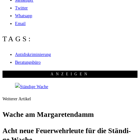
Messenger
Twitter
Whatsapp
Email
TAGS:
Antidiskriminierung
Beratungsbüro
ANZEI­GEN
Weiterer Artikel
Wache am Margaretendamm
Acht neue Feu­er­wehr­leu­te für die Stän­di­
ge Wache