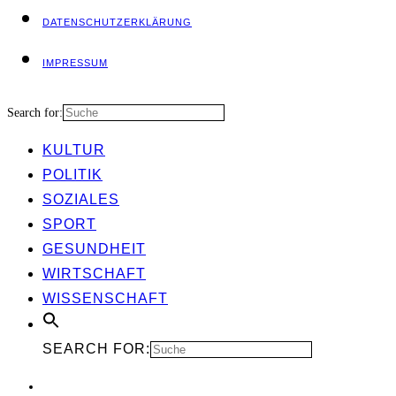
DATEN­SCHUTZ­ER­KLÄ­RUNG
IMPRES­SUM
Search for:
KUL­TUR
POLI­TIK
SOZIA­LES
SPORT
GESUND­HEIT
WIRT­SCHAFT
WIS­SEN­SCHAFT
SEARCH FOR: