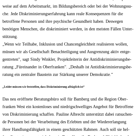
wei­se auf dem Arbeits­markt, im Bil­dungs­be­reich oder bei der Woh­nungs­su­
che. Jede Dis­kri­mi­nie­rungs­er­fah­rung kann rea­le Kon­se­quen­zen für die
betrof­fe­ne Per­so­nen und ihre psy­chi­sche Gesund­heit haben. Des­we­gen
benö­ti­gen Men­schen, die dis­kri­mi­niert wer­den, in den meis­ten Fäl­len Unter­
stüt­zung.
„Wenn wir Teil­ha­be, Inklu­si­on und Chan­cen­gleich­heit rea­li­sie­ren wol­len,
müs­sen wir als Gesell­schaft Benach­tei­li­gung und Aus­gren­zung aktiv ent­ge­
gen­tre­ten“, sagt Sin­dy Wink­ler, Pro­jekt­lei­te­rin der Anti­dis­kri­mi­nie­rungs­be­
ra­tung „Für­ein­an­der in Ober­fran­ken“. „Des­halb ist Anti­dis­kri­mi­nie­rungs­be­
ra­tung ein zen­tra­ler Bau­stein zur Stär­kung unse­rer Demokratie.“
„Lei­der müs­sen wir fest­stel­len, dass Dis­kri­mi­nie­rung all­täg­lich ist“
Das neu eröff­ne­te Bera­tungs­bü­ro soll für Bam­berg und die Regi­on Ober­
fran­ken West ein kos­ten­lo­ses und nied­rig­schwel­li­ges Ange­bot für Betrof­fe­ne
von Dis­kri­mi­nie­rung schaf­fen. Pau­li­ne Albrecht unter­stützt dabei rat­su­chen­
de Per­so­nen bei der Ver­ar­bei­tung des Erleb­ten und der Wie­der­erlan­gung
ihrer Hand­lungs­fä­hig­keit in einem geschütz­ten Rah­men. Auch soll sie hel­