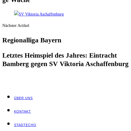
Nächster Artikel
Regio­nal­li­ga Bayern
Letz­tes Heim­spiel des Jah­res: Ein­tracht
Bam­berg gegen SV Vik­to­ria Aschaffenburg
ÜBER UNS
KON­TAKT
STADT­ECHO