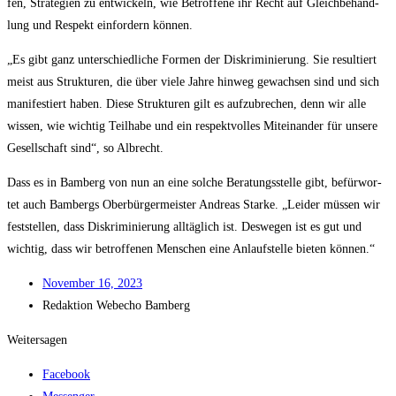
fen, Stra­te­gien zu ent­wi­ckeln, wie Betrof­fe­ne ihr Recht auf Gleich­be­hand­
lung und Respekt ein­for­dern können.
„Es gibt ganz unter­schied­li­che For­men der Dis­kri­mi­nie­rung. Sie resul­tiert
meist aus Struk­tu­ren, die über vie­le Jah­re hin­weg gewach­sen sind und sich
mani­fes­tiert haben. Die­se Struk­tu­ren gilt es auf­zu­bre­chen, denn wir alle
wis­sen, wie wich­tig Teil­ha­be und ein respekt­vol­les Mit­ein­an­der für unse­re
Gesell­schaft sind“, so Albrecht.
Dass es in Bam­berg von nun an eine sol­che Bera­tungs­stel­le gibt, befür­wor­
tet auch Bam­bergs Ober­bür­ger­meis­ter Andre­as Star­ke. „Lei­der müs­sen wir
fest­stel­len, dass Dis­kri­mi­nie­rung all­täg­lich ist. Des­we­gen ist es gut und
wich­tig, dass wir betrof­fe­nen Men­schen eine Anlauf­stel­le bie­ten können.“
Novem­ber 16, 2023
Redak­ti­on
Web­echo Bamberg
Weitersagen
Facebook