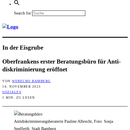
Search for:
In der Eisgrube
Ober­fran­kens ers­ter Bera­tungs­bü­ro für Anti­
dis­kri­mi­nie­rung eröffnet
VON
WEBECHO BAMBERG
16. NOVEMBER 2023
SOZIALES
1 MIN. ZU LESEN
Antidiskriminierungsberaterin Pauline Albrecht, Foto: Sonja
Seufferth, Stadt Bamberg