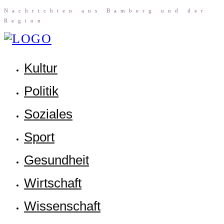
Nach­rich­ten aus Bam­berg und der
Region
Kul­tur
Poli­tik
Sozia­les
Sport
Gesund­heit
Wirt­schaft
Wis­sen­schaft