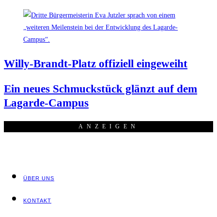
Wil­ly-Brandt-Platz offi­zi­ell eingeweiht
Ein neu­es Schmuck­stück glänzt auf dem
Lagarde-Campus
ANZEI­GEN
ÜBER UNS
KON­TAKT