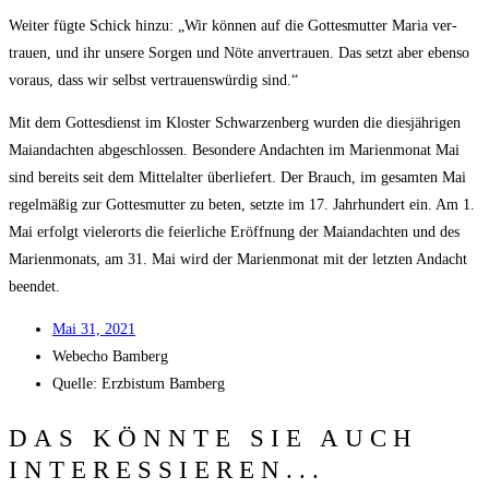
Wei­ter füg­te Schick hin­zu: „Wir kön­nen auf die Got­tes­mut­ter Maria ver­
trau­en, und ihr unse­re Sor­gen und Nöte anver­trau­en. Das setzt aber eben­so
vor­aus, dass wir selbst ver­trau­ens­wür­dig sind.“
Mit dem Got­tes­dienst im Klos­ter Schwar­zen­berg wur­den die dies­jäh­ri­gen
Mai­an­dach­ten abge­schlos­sen. Beson­de­re Andach­ten im Mari­en­mo­nat Mai
sind bereits seit dem Mit­tel­al­ter über­lie­fert. Der Brauch, im gesam­ten Mai
regel­mä­ßig zur Got­tes­mut­ter zu beten, setz­te im 17. Jahr­hun­dert ein. Am 1.
Mai erfolgt vie­ler­orts die fei­er­li­che Eröff­nung der Mai­an­dach­ten und des
Mari­en­mo­nats, am 31. Mai wird der Mari­en­mo­nat mit der letz­ten Andacht
beendet.
Mai 31, 2021
Web­echo Bamberg
Quel­le: Erz­bis­tum Bamberg
DAS KÖNNTE SIE AUCH
INTERESSIEREN...