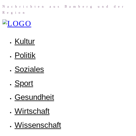
Nach­rich­ten aus Bam­berg und der
Region
Kul­tur
Poli­tik
Sozia­les
Sport
Gesund­heit
Wirt­schaft
Wis­sen­schaft