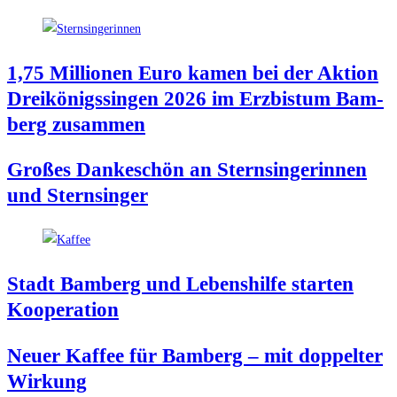
1,75 Mil­lio­nen Euro kamen bei der Akti­on
Drei­kö­nigs­sin­gen 2026 im Erz­bis­tum Bam­
berg zusammen
Gro­ßes Dan­ke­schön an Stern­sin­ge­rin­nen
und Sternsinger
Stadt Bam­berg und Lebens­hil­fe star­ten
Kooperation
Neu­er Kaf­fee für Bam­berg – mit dop­pel­ter
Wirkung