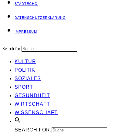
STADT­ECHO
DATEN­SCHUTZ­ER­KLÄ­RUNG
IMPRES­SUM
Search for:
KUL­TUR
POLI­TIK
SOZIA­LES
SPORT
GESUND­HEIT
WIRT­SCHAFT
WIS­SEN­SCHAFT
SEARCH FOR: