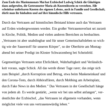
Zum Ende des Mari­en­mo­nats Mai hat Erz­bi­schof Lud­wig Schick die Gläu­bi­gen
dazu auf­ge­ru­fen, die Got­tes­mut­ter Maria als Kno­ten­lö­se­rin zu ver­ste­hen. Alle
schein­bar unlös­ba­ren Kno­ten des eige­nen Lebens, auch in Fami­lie und Gesell­schaft,
dür­fe man ihr hin­hal­ten und auf ihre himm­li­sche Hil­fe vertrauen.
Durch das Ver­trau­en auf himm­li­schen Bei­stand kön­ne auch das Ver­trau­en
auf Erden wie­der­ge­won­nen wer­den. Ein gro­ßer Ver­trau­ens­ver­lust sei zur­zeit
in Kir­che, Poli­tik, Medi­en und vie­len ande­ren Berei­chen zu beob­ach­ten.
„Ver­trau­en ist aber unab­ding­bar und für unser Gemein­schafts­le­ben so wich­
tig wie der Sau­er­stoff für unse­ren Kör­per“, so der Ober­hir­te am Mon­tag­
abend bei sei­ner Pre­digt im Klos­ter Schwar­zen­berg bei Scheinfeld.
Gegen­sei­ti­ges Ver­trau­en set­ze Ehr­lich­keit, Wahr­haf­tig­keit und Ver­läss­lich­
keit vor­aus, sag­te Schick. All das wer­de die­ser Tage rarer; das zei­ge sich
zum Bei­spiel „durch Kor­rup­ti­on und Betrug, etwa beim Mas­ken­ein­kauf und
den Coro­na-Tests, durch Abhör­af­fä­ren, durch Mob­bing am Arbeits­platz,
durch Fake News in den Medi­en.“ Das Ver­trau­en in der Gesell­schaft hän­ge
von jedem ab. Es wer­de gestärkt, „wenn wir bei uns selbst anfan­gen“, ver­
deut­lich­te der Erz­bi­schof, „das Ver­trau­en ist all­ge­mein vor­han­den, wenn
mög­lichst vie­le von uns ver­trau­ens­wür­dig leben.“