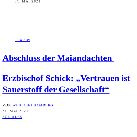
31. MAI 2021
Zum Ende des Marienmonats Mai hat Erzbischof Ludwig Schick die
Gläubigen dazu aufgerufen, die Gottesmutter Maria als
Knotenlöserin zu verstehen. Alle scheinbar
... weiter
Abschluss der Maiandachten
Erz­bi­schof Schick: „Ver­trau­en ist
Sau­er­stoff der Gesellschaft“
VON
WEBECHO BAMBERG
31. MAI 2021
SOZIALES