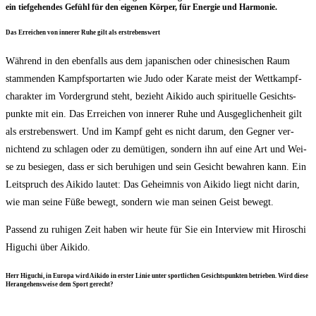
ein tief­ge­hen­des Gefühl für den eige­nen Kör­per, für Ener­gie und Harmonie.
Das Errei­chen von inne­rer Ruhe gilt als erstrebenswert
Wäh­rend in den eben­falls aus dem japa­ni­schen oder chi­ne­si­schen Raum
stam­men­den Kampf­sport­ar­ten wie Judo oder Kara­te meist der Wett­kampf­
cha­rak­ter im Vor­der­grund steht, bezieht Aiki­do auch spi­ri­tu­el­le Gesichts­
punk­te mit ein. Das Errei­chen von inne­rer Ruhe und Aus­ge­gli­chen­heit gilt
als erstre­bens­wert. Und im Kampf geht es nicht dar­um, den Geg­ner ver­
nich­tend zu schla­gen oder zu demü­ti­gen, son­dern ihn auf eine Art und Wei­
se zu besie­gen, dass er sich beru­hi­gen und sein Gesicht bewah­ren kann. Ein
Leit­spruch des Aiki­do lau­tet: Das Geheim­nis von Aiki­do liegt nicht dar­in,
wie man sei­ne Füße bewegt, son­dern wie man sei­nen Geist bewegt.
Pas­send zu ruhi­gen Zeit haben wir heu­te für Sie ein Inter­view mit Hiro­schi
Higuchi über Aikido.
Herr Higuchi, in Euro­pa wird Aiki­do in ers­ter Linie unter sport­li­chen Gesichts­punk­ten betrie­ben. Wird die­se
Her­an­ge­hens­wei­se dem Sport gerecht?