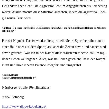
Der ande­re aber nicht. Die Aggres­si­on lebt im Ange­grif­fe­nen als Erin­ne­rung
wei­ter. Aiki­do möch­te die­se Situa­ti­on auf­he­ben, indem die aggres­si­ve Ener­
gie neu­tra­li­siert wird.
Auf Ihrer Home­page schrei­ben Sie „Aiki­do ist gut für den Geist und hilft, eine fle­xi­ble Hal­tung im All­tag zu
bekommen.“
Hiro­shi Higuchi: Das ist wie­der die spi­ri­tu­el­le Sei­te. Sport betreibt man in
einer Hal­le oder auf dem Sport­platz, aber die Zei­ten davor und danach sind
davon getrennt. Was ich in der Kampf­kunst rea­li­sie­ren möch­te, soll im täg­
li­chen Leben wei­ter­ge­hen. Alles, was im Leben geschieht, ist in der Kampf­
kunst und ihrer inne­ren Balan­ce inte­griert und umgekehrt.
Aiki­do Kobu­kan
Aiki­do-Gemein­schaft Bam­berg e.V.
Nürn­ber­ger Stra­ße 109 Hinterhaus
96052 Bam­berg
https://www.aikido-kobukan.de/