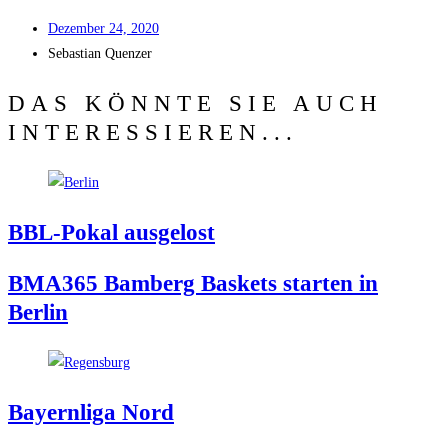
Dezem­ber 24, 2020
Sebas­ti­an Quenzer
DAS KÖNNTE SIE AUCH
INTERESSIEREN...
BBL-Pokal aus­ge­lost
BMA365 Bam­berg Bas­kets star­ten in
Berlin
Bay­ern­li­ga Nord