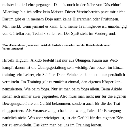
meis­ter in die Leh­re gegan­gen. Damals noch in der Nähe von Düs­sel­dorf.
Aller­dings bin ich selbst kein Meis­ter. Die­ser Ver­eins­be­trieb passt mir nicht.
Dar­um gibt es in mei­nem Dojo auch kei­ne Hier­ar­chien oder Prü­fun­gen.
Man merkt, wenn jemand es kann. Und mei­ne Trai­nings­idee ist, unab­hän­gig
von Gür­tel­far­ben, Tech­nik zu leh­ren. Der Spaß steht im Vordergrund.
Wor­auf kommt es an, wenn man im Aiki­do Fort­schrit­te machen möch­te? Bedarf es bestimm­ter
Voraussetzungen?
Hiro­shi Higuchi: Aiki­do besteht fast nur aus Übun­gen. Kaum aus Wett­
kampf, dar­um ist die Übungs­ge­stal­tung sehr wich­tig. Am bes­ten im Ein­zel­
trai­ning: ein Leh­rer, ein Schü­ler. Denn Fein­hei­ten kann man nur per­sön­lich
ver­mit­teln. Im Trai­ning gilt es zunächst ein­mal, den eige­nen Kör­per ken­
nen­zu­ler­nen. Wie beim Yoga. Nur ist man beim Yoga allein. Beim Aiki­do
ste­hen sich immer zwei gegen­über. Also muss man nicht nur für die eige­nen
Bewe­gungs­ab­läu­fe ein Gefühl bekom­men, son­dern auch für die des Trai­
nings­part­ners. Als Vor­aus­set­zung scha­det ein wenig Talent für Bewe­gung
natür­lich nicht. Was aber wich­ti­ger ist, ist ein Gefühl für den eige­nen Kör­
per zu ent­wi­ckeln. Das kann man bei uns im Trai­ning lernen.