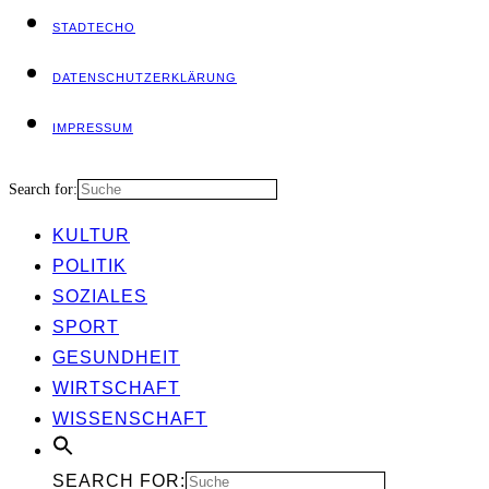
STADT­ECHO
DATEN­SCHUTZ­ER­KLÄ­RUNG
IMPRES­SUM
Search for:
KUL­TUR
POLI­TIK
SOZIA­LES
SPORT
GESUND­HEIT
WIRT­SCHAFT
WIS­SEN­SCHAFT
SEARCH FOR: