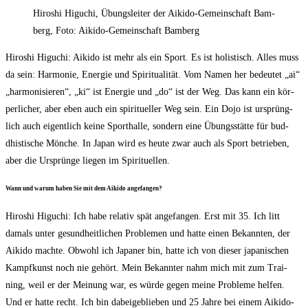
Hiro­shi Higuchi, Übungs­lei­ter der Aiki­do-Gemein­schaft Bam­
berg, Foto: Aiki­do-Gemein­schaft Bamberg
Hiro­shi Higuchi: Aiki­do ist mehr als ein Sport. Es ist holis­tisch. Alles muss
da sein: Har­mo­nie, Ener­gie und Spi­ri­tua­li­tät. Vom Namen her bedeu­tet „ai“
„har­mo­ni­sie­ren“, „ki“ ist Ener­gie und „do“ ist der Weg. Das kann ein kör­
per­li­cher, aber eben auch ein spi­ri­tu­el­ler Weg sein. Ein Dojo ist ursprüng­
lich auch eigent­lich kei­ne Sport­hal­le, son­dern eine Übungs­stät­te für bud­
dhis­ti­sche Mön­che. In Japan wird es heu­te zwar auch als Sport betrie­ben,
aber die Ursprün­ge lie­gen im Spirituellen.
Wann und war­um haben Sie mit dem Aiki­do angefangen?
Hiro­shi Higuchi: Ich habe rela­tiv spät ange­fan­gen. Erst mit 35. Ich litt
damals unter gesund­heit­li­chen Pro­ble­men und hat­te einen Bekann­ten, der
Aiki­do mach­te. Obwohl ich Japa­ner bin, hat­te ich von die­ser japa­ni­schen
Kampf­kunst noch nie gehört. Mein Bekann­ter nahm mich mit zum Trai­
ning, weil er der Mei­nung war, es wür­de gegen mei­ne Pro­ble­me hel­fen.
Und er hat­te recht. Ich bin dabei­ge­blie­ben und 25 Jah­re bei einem Aiki­do­