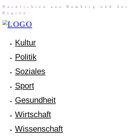
Nach­rich­ten aus Bam­berg und der
Region
Kul­tur
Poli­tik
Sozia­les
Sport
Gesund­heit
Wirt­schaft
Wis­sen­schaft