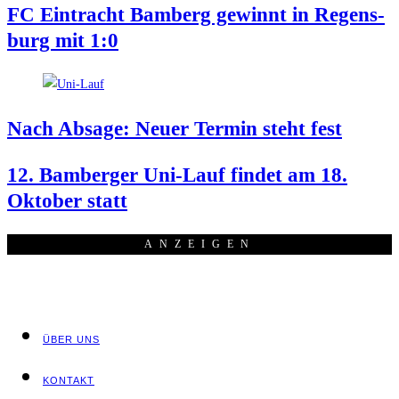
FC Ein­tracht Bam­berg gewinnt in Regens­
burg mit 1:0
Nach Absa­ge: Neu­er Ter­min steht fest
12. Bam­ber­ger Uni-Lauf fin­det am 18.
Okto­ber statt
ANZEI­GEN
ÜBER UNS
KON­TAKT