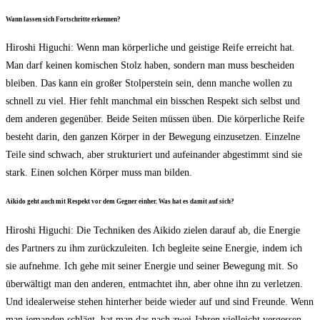
Wann las­sen sich Fort­schrit­te erkennen?
Hiro­shi Higuchi: Wenn man kör­per­li­che und geis­ti­ge Rei­fe erreicht hat.
Man darf kei­nen komi­schen Stolz haben, son­dern man muss beschei­den
blei­ben. Das kann ein gro­ßer Stol­per­stein sein, denn man­che wol­len zu
schnell zu viel. Hier fehlt manch­mal ein biss­chen Respekt sich selbst und
dem ande­ren gegen­über. Bei­de Sei­ten müs­sen üben. Die kör­per­li­che Rei­fe
besteht dar­in, den gan­zen Kör­per in der Bewe­gung ein­zu­set­zen. Ein­zel­ne
Tei­le sind schwach, aber struk­tu­riert und auf­ein­an­der abge­stimmt sind sie
stark. Einen sol­chen Kör­per muss man bilden.
Aiki­do geht auch mit Respekt vor dem Geg­ner ein­her. Was hat es damit auf sich?
Hiro­shi Higuchi: Die Tech­ni­ken des Aiki­do zie­len dar­auf ab, die Ener­gie
des Part­ners zu ihm zurück­zu­lei­ten. Ich beglei­te sei­ne Ener­gie, indem ich
sie auf­neh­me. Ich gehe mit sei­ner Ener­gie und sei­ner Bewe­gung mit. So
über­wäl­tigt man den ande­ren, ent­mach­tet ihn, aber ohne ihn zu ver­let­zen.
Und idea­ler­wei­se ste­hen hin­ter­her bei­de wie­der auf und sind Freun­de. Wenn
man jeman­den schlägt, hat man das nach zwei Jah­ren viel­leicht ver­ges­sen.