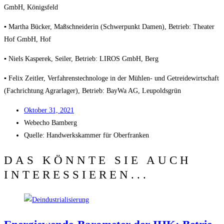
GmbH, Königsfeld
▪ Mar­tha Bücker, Maß­schnei­de­rin (Schwer­punkt Damen), Betrieb: Thea­ter
Hof GmbH, Hof
▪ Niels Kas­pe­rek, Sei­ler, Betrieb: LIROS GmbH, Berg
▪ Felix Zeit­ler, Ver­fah­rens­tech­no­lo­ge in der Müh­len- und Getrei­de­wirt­schaft
(Fach­rich­tung Agrar­la­ger), Betrieb: Bay­Wa AG, Leupoldsgrün
Okto­ber 31, 2021
Web­echo Bamberg
Quel­le: Hand­werks­kam­mer für Oberfranken
DAS KÖNNTE SIE AUCH
INTERESSIEREN...