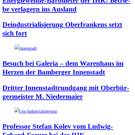
Ener­gie­wen­de-Baro­me­ter der IHK: Betrie­
be ver­la­gern ins Ausland
Deindus­tria­li­sie­rung Ober­fran­kens setzt
sich fort
Besuch bei Gale­ria – dem Waren­haus im
Her­zen der Bam­ber­ger Innenstadt
Drit­ter Innen­stadt­rund­gang mit Ober­bür­
ger­meis­ter M. Niedermaier
Pro­fes­sor Ste­fan Kolev vom Lud­wig-