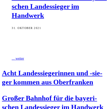
schen Lan­des­sie­ger im
Handwerk
31. OKTOBER 2021
In Augsburg wurden am Freitag die besten bayerischen Gesellinnen
und Gesellen ihrer Gewerke ausgezeichnet – unter ihnen acht
oberfränkische Nachwuchshandwerkerinnen und -handwerker.
... weiter
Acht Lan­des­sie­ge­rin­nen und ‑sie­
ger kom­men aus Oberfranken
Gro­ßer Bahn­hof für die baye­ri­
schen Lan­des­sie­ger im Handwerk