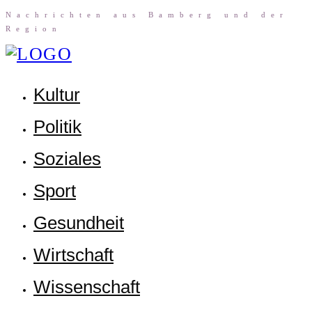
Nach­rich­ten aus Bam­berg und der
Region
Kul­tur
Poli­tik
Sozia­les
Sport
Gesund­heit
Wirt­schaft
Wis­sen­schaft