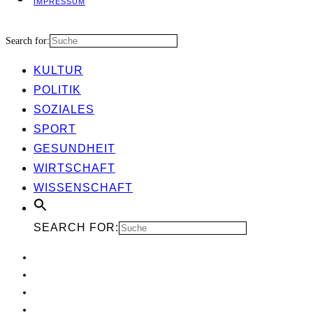
IMPRES­SUM
Search for:
KUL­TUR
POLI­TIK
SOZIA­LES
SPORT
GESUND­HEIT
WIRT­SCHAFT
WIS­SEN­SCHAFT
SEARCH FOR: