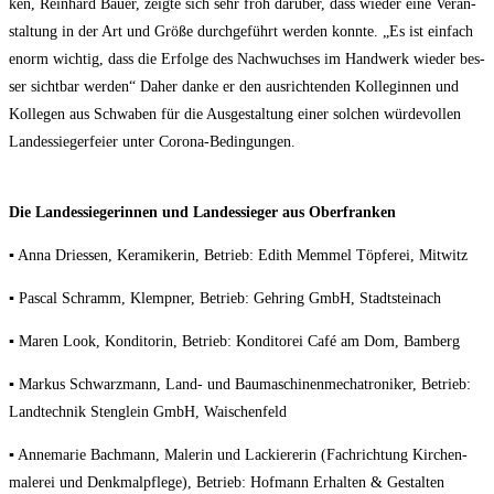
ken, Rein­hard Bau­er, zeig­te sich sehr froh dar­über, dass wie­der eine Ver­an­
stal­tung in der Art und Grö­ße durch­ge­führt wer­den konn­te. „Es ist ein­fach
enorm wich­tig, dass die Erfol­ge des Nach­wuch­ses im Hand­werk wie­der bes­
ser sicht­bar wer­den“ Daher dan­ke er den aus­rich­ten­den Kol­le­gin­nen und
Kol­le­gen aus Schwa­ben für die Aus­ge­stal­tung einer sol­chen wür­de­vol­len
Lan­des­sie­ger­fei­er unter Corona-Bedingungen.
Die Lan­des­sie­ge­rin­nen und Lan­des­sie­ger aus Oberfranken
▪ Anna Dries­sen, Kera­mi­ke­rin, Betrieb: Edith Mem­mel Töp­fe­rei, Mitwitz
▪ Pas­cal Schramm, Klemp­ner, Betrieb: Geh­ring GmbH, Stadtsteinach
▪ Maren Look, Kon­di­to­rin, Betrieb: Kon­di­to­rei Café am Dom, Bamberg
▪ Mar­kus Schwarz­mann, Land- und Bau­ma­schi­nen­me­cha­tro­ni­ker, Betrieb:
Land­tech­nik Steng­lein GmbH, Waischenfeld
▪ Anne­ma­rie Bach­mann, Male­rin und Lackie­re­rin (Fach­rich­tung Kir­chen­
ma­le­rei und Denk­mal­pfle­ge), Betrieb: Hof­mann Erhal­ten & Gestal­ten