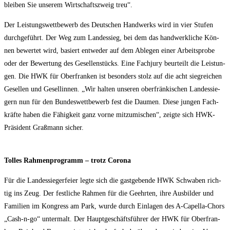
blei­ben Sie unse­rem Wirt­schafts­zweig treu“.
Der Leis­tungs­wett­be­werb des Deut­schen Hand­werks wird in vier Stu­fen
durch­ge­führt. Der Weg zum Lan­des­sieg, bei dem das hand­werk­li­che Kön­
nen bewer­tet wird, basiert ent­we­der auf dem Able­gen einer Arbeits­pro­be
oder der Bewer­tung des Gesel­len­stücks. Eine Fach­ju­ry beur­teilt die Leis­tun­
gen. Die HWK für Ober­fran­ken ist beson­ders stolz auf die acht sieg­rei­chen
Gesel­len und Gesel­lin­nen. „Wir hal­ten unse­ren ober­frän­ki­schen Lan­des­sie­
gern nun für den Bun­des­wett­be­werb fest die Dau­men. Die­se jun­gen Fach­
kräf­te haben die Fähig­keit ganz vor­ne mit­zu­mi­schen“, zeig­te sich HWK-
Prä­si­dent Graß­mann sicher.
Tol­les Rah­men­pro­gramm – trotz Corona
Für die Lan­des­sie­ger­fei­er leg­te sich die gast­ge­ben­de HWK Schwa­ben rich­
tig ins Zeug. Der fest­li­che Rah­men für die Geehr­ten, ihre Aus­bil­der und
Fami­li­en im Kon­gress am Park, wur­de durch Ein­la­gen des A‑Ca­pel­la-Chors
„Cash-n-go“ unter­malt. Der Haupt­ge­schäfts­füh­rer der HWK für Ober­fran­