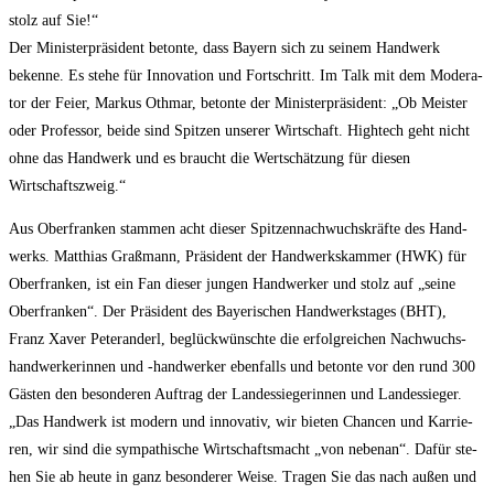
stolz auf Sie!“
Der Minis­ter­prä­si­dent beton­te, dass Bay­ern sich zu sei­nem Hand­werk
beken­ne. Es ste­he für Inno­va­ti­on und Fort­schritt. Im Talk mit dem Mode­ra­
tor der Fei­er, Mar­kus Oth­mar, beton­te der Minis­ter­prä­si­dent: „Ob Meis­ter
oder Pro­fes­sor, bei­de sind Spit­zen unse­rer Wirt­schaft. High­tech geht nicht
ohne das Hand­werk und es braucht die Wert­schät­zung für die­sen
Wirtschaftszweig.“
Aus Ober­fran­ken stam­men acht die­ser Spit­zen­nach­wuchs­kräf­te des Hand­
werks. Mat­thi­as Graß­mann, Prä­si­dent der Hand­werks­kam­mer (HWK) für
Ober­fran­ken, ist ein Fan die­ser jun­gen Hand­wer­ker und stolz auf „sei­ne
Ober­fran­ken“. Der Prä­si­dent des Baye­ri­schen Hand­werks­ta­ges (BHT),
Franz Xaver Peteran­derl, beglück­wünsch­te die erfolg­rei­chen Nach­wuchs­
hand­wer­ke­rin­nen und ‑hand­wer­ker eben­falls und beton­te vor den rund 300
Gäs­ten den beson­de­ren Auf­trag der Lan­des­sie­ge­rin­nen und Lan­des­sie­ger.
„Das Hand­werk ist modern und inno­va­tiv, wir bie­ten Chan­cen und Kar­rie­
ren, wir sind die sym­pa­thi­sche Wirt­schafts­macht „von neben­an“. Dafür ste­
hen Sie ab heu­te in ganz beson­de­rer Wei­se. Tra­gen Sie das nach außen und