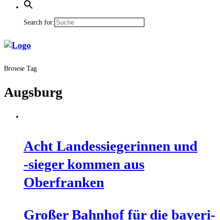
Search for:
Browse Tag
Augsburg
Acht Lan­des­sie­ge­rin­nen und
‑sie­ger kom­men aus
Oberfranken
Gro­ßer Bahn­hof für die baye­ri­