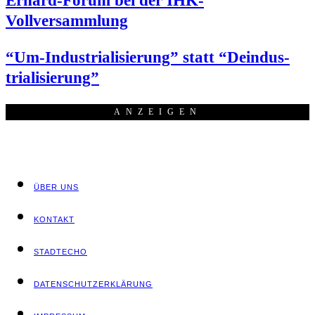
Erhard-Forum bei der IHK-
Vollversammlung
“Um-Indus­tria­li­sie­rung” statt “Deindus­
tria­li­sie­rung”
ANZEI­GEN
ÜBER UNS
KON­TAKT
STADT­ECHO
DATEN­SCHUTZ­ER­KLÄ­RUNG