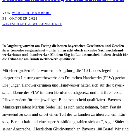
VON
WEBECHO BAMBERG
31. OKTOBER 2021
WIRTSCHAFT & WISSENSCHAFT
In Augs­burg wur­den am Frei­tag die bes­ten baye­ri­schen Gesel­lin­nen und Gesel­len
ihrer Gewer­ke aus­ge­zeich­net – unter ihnen acht ober­frän­ki­sche Nach­wuchs­hand­
wer­ke­rin­nen und ‑hand­wer­ker. Mit dem Sieg im Lan­des­ent­scheid haben sie sich für
die Teil­nah­me am Bun­des­wett­be­werb qualifiziert.
Mit einer gro­ßen Fei­er wur­den in Augs­burg die 110 Lan­des­sie­ge­rin­nen und
‑sie­ger des Leis­tungs­wett­be­werbs des Deut­schen Hand­werks (PLW) geehrt.
Die jun­gen Hand­wer­ke­rin­nen und Hand­wer­ker hat­ten sich auf der baye­ri­
schen Ebe­ne des PLW in ihren Beru­fen durch­ge­setzt und mit ihren ers­ten
Plät­zen zudem für den jewei­li­gen Bun­des­ent­scheid qua­li­fi­ziert. Bay­erns
Minis­ter­prä­si­dent Mar­kus Söder ließ es sich nicht neh­men, beim Fest­akt
anwe­send zu sein und selbst einen Teil der Urkun­den zu über­rei­chen. „Ein­
satz, Bereit­schaft und eine super Aus­bil­dung zah­len sich aus“, sag­te Söder in
sei­ner Anspra­che. „Herz­li­chen Glück­wunsch an Bay­erns 100 Bes­te! Wir sind