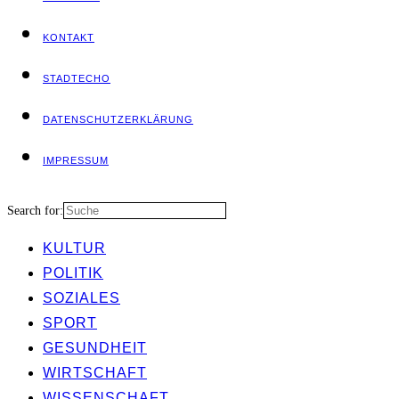
KON­TAKT
STADT­ECHO
DATEN­SCHUTZ­ER­KLÄ­RUNG
IMPRES­SUM
Search for:
KUL­TUR
POLI­TIK
SOZIA­LES
SPORT
GESUND­HEIT
WIRT­SCHAFT
WIS­SEN­SCHAFT