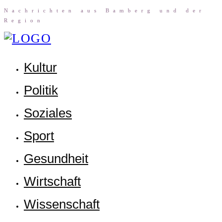
Nach­rich­ten aus Bam­berg und der
Region
Kul­tur
Poli­tik
Sozia­les
Sport
Gesund­heit
Wirt­schaft
Wis­sen­schaft