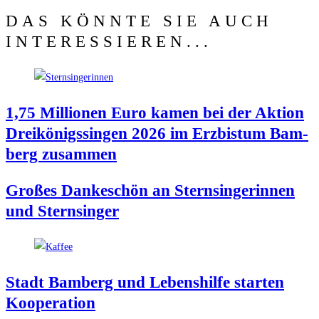
DAS KÖNNTE SIE AUCH
INTERESSIEREN...
1,75 Mil­lio­nen Euro kamen bei der Akti­on
Drei­kö­nigs­sin­gen 2026 im Erz­bis­tum Bam­
berg zusammen
Gro­ßes Dan­ke­schön an Stern­sin­ge­rin­nen
und Sternsinger
Stadt Bam­berg und Lebens­hil­fe star­ten
Kooperation