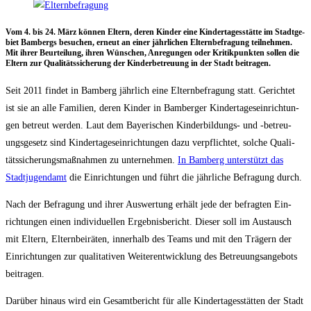
Vom 4. bis 24. März kön­nen Eltern, deren Kin­der eine Kin­der­ta­ges­stät­te im Stadt­ge­
biet Bam­bergs besu­chen, erneut an einer jähr­li­chen Eltern­be­fra­gung teil­neh­men.
Mit ihrer Beur­tei­lung, ihren Wün­schen, Anre­gun­gen oder Kri­tik­punk­ten sol­len die
Eltern zur Qua­li­täts­si­che­rung der Kin­der­be­treu­ung in der Stadt beitragen.
Seit 2011 fin­det in Bam­berg jähr­lich eine Eltern­be­fra­gung statt. Gerich­tet
ist sie an alle Fami­li­en, deren Kin­der in Bam­ber­ger Kin­der­ta­ges­ein­rich­tun­
gen betreut wer­den. Laut dem Baye­ri­schen Kin­der­bil­dungs- und ‑betreu­
ungs­ge­setz sind Kin­der­ta­ges­ein­rich­tun­gen dazu ver­pflich­tet, sol­che Qua­li­
täts­si­che­rungs­maß­nah­men zu unter­neh­men.
In Bam­berg unter­stützt das
Stadt­ju­gend­amt
die Ein­rich­tun­gen und führt die jähr­li­che Befra­gung durch.
Nach der Befra­gung und ihrer Aus­wer­tung erhält jede der befrag­ten Ein­
rich­tun­gen einen indi­vi­du­el­len Ergeb­nis­be­richt. Die­ser soll im Aus­tausch
mit Eltern, Eltern­bei­rä­ten, inner­halb des Teams und mit den Trä­gern der
Ein­rich­tun­gen zur qua­li­ta­ti­ven Wei­ter­ent­wick­lung des Betreu­ungs­an­ge­bots
beitragen.
Dar­über hin­aus wird ein Gesamt­be­richt für alle Kin­der­ta­ges­stät­ten der Stadt