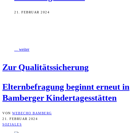
21. FEBRUAR 2024
Vom 4. bis 24. März können Eltern, deren Kinder eine
Kindertagesstätte im Stadtgebiet Bambergs besuchen, erneut an einer
jährlichen Elternbefragung teilnehmen. Mit
... weiter
Zur Qua­li­täts­si­che­rung
Eltern­be­fra­gung beginnt erneut in
Bam­ber­ger Kindertagesstätten
VON
WEBECHO BAMBERG
21. FEBRUAR 2024
SOZIALES