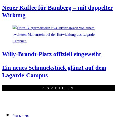
Neu­er Kaf­fee für Bam­berg – mit dop­pel­ter
Wirkung
Wil­ly-Brandt-Platz offi­zi­ell eingeweiht
Ein neu­es Schmuck­stück glänzt auf dem
Lagarde-Campus
ANZEI­GEN
ÜBER UNS