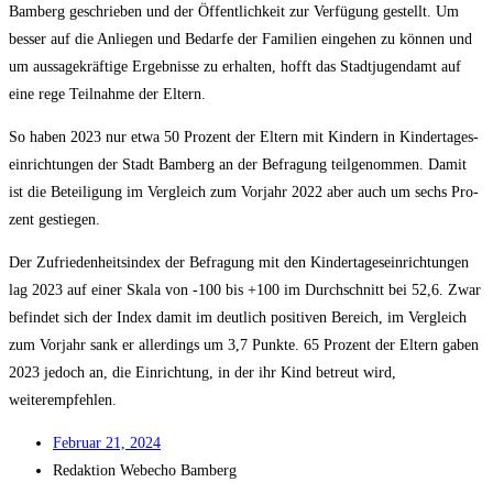
Bam­berg geschrie­ben und der Öffent­lich­keit zur Ver­fü­gung gestellt. Um
bes­ser auf die Anlie­gen und Bedar­fe der Fami­li­en ein­ge­hen zu kön­nen und
um aus­sa­ge­kräf­ti­ge Ergeb­nis­se zu erhal­ten, hofft das Stadt­ju­gend­amt auf
eine rege Teil­nah­me der Eltern.
So haben 2023 nur etwa 50 Pro­zent der Eltern mit Kin­dern in Kin­der­ta­ges­
ein­rich­tun­gen der Stadt Bam­berg an der Befra­gung teil­ge­nom­men. Damit
ist die Betei­li­gung im Ver­gleich zum Vor­jahr 2022 aber auch um sechs Pro­
zent gestiegen.
Der Zufrie­den­heits­in­dex der Befra­gung mit den Kin­der­ta­ges­ein­rich­tun­gen
lag 2023 auf einer Ska­la von ‑100 bis +100 im Durch­schnitt bei 52,6. Zwar
befin­det sich der Index damit im deut­lich posi­ti­ven Bereich, im Ver­gleich
zum Vor­jahr sank er aller­dings um 3,7 Punk­te. 65 Pro­zent der Eltern gaben
2023 jedoch an, die Ein­rich­tung, in der ihr Kind betreut wird,
weiterempfehlen.
Febru­ar 21, 2024
Redak­ti­on
Web­echo Bamberg