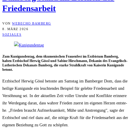
Friedensarbeit
VON
WEBECHO BAMBERG
8. MÄRZ 2026
SOZIALES
Zum Kuni­gun­den­tag, dem öku­me­ni­schen Frau­en­fest im Erz­bis­tum Bam­berg,
haben Erz­bi­schof Her­wig Gössl und Sabi­ne Hirsch­mann, Deka­nin des Evan­ge­lisch-
Luthe­ri­schen Deka­nats Bam­berg, die star­ke Strahl­kraft von Kai­se­rin Kuni­gun­de
betont.
Erz­bi­schof Her­wig Gössl beton­te am Sams­tag im Bam­ber­ger Dom, dass die
hei­li­ge Kuni­gun­de ein leuch­ten­des Bei­spiel für geleb­te Frie­dens­ar­beit und
Ver­söh­nung sei. In der aktu­el­len Zeit vol­ler Unru­he und Kon­flik­te erin­ne­re
ihr Wer­de­gang dar­an, dass wah­rer Frie­den zuerst im eige­nen Her­zen ent­ste­
he. „Frie­den braucht Auf­merk­sam­keit, Mühe und Anstren­gung“, sag­te der
Erz­bi­schof und rief dazu auf, die nöti­ge Kraft für die Frie­dens­ar­beit aus der
eige­nen Bezie­hung zu Gott zu schöpfen.