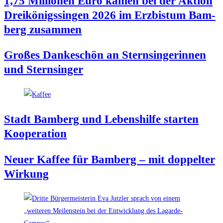
1,75 Mil­lio­nen Euro kamen bei der Akti­on
Drei­kö­nigs­sin­gen 2026 im Erz­bis­tum Bam­
berg zusammen
Gro­ßes Dan­ke­schön an Stern­sin­ge­rin­nen
und Sternsinger
Stadt Bam­berg und Lebens­hil­fe star­ten
Kooperation
Neu­er Kaf­fee für Bam­berg – mit dop­pel­ter
Wirkung