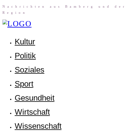
Nach­rich­ten aus Bam­berg und der
Region
Kul­tur
Poli­tik
Sozia­les
Sport
Gesund­heit
Wirt­schaft
Wis­sen­schaft