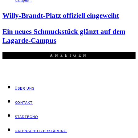
Wil­ly-Brandt-Platz offi­zi­ell eingeweiht
Ein neu­es Schmuck­stück glänzt auf dem
Lagarde-Campus
ANZEI­GEN
ÜBER UNS
KON­TAKT
STADT­ECHO
DATEN­SCHUTZ­ER­KLÄ­RUNG