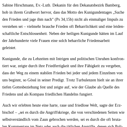
Sabi­ne Hirsch­mann, Ev.-Luth. Deka­nin für den Deka­nats­be­zirk Bam­berg,
hob in ihrem Gruß­wort her­vor, dass das Mot­to des Kuni­gun­den­ta­ges „Suche
den Frie­den und jage ihm nach“ (Ps 34,15b) nicht als ein­ma­li­ger Impuls zu
ver­ste­hen sei – viel­mehr brau­che Frie­den oft Beharr­lich­keit und eine lei­den­
schaft­li­che Ent­schlos­sen­heit. Neben der hei­li­gen Kuni­gun­de hät­ten im Lauf
der Jahr­hun­der­te vie­le Frau­en eine solch beharr­li­che Frie­dens­ar­beit
geleistet.
Kuni­gun­de, die zu Leb­zei­ten mit Intri­gen und poli­ti­schen Unru­hen kon­fron­
tiert war, zeig­te durch ihre Fried­fer­tig­keit und ihre Fähig­keit zu ver­ge­ben,
dass der Weg zu einem sta­bi­len Frie­den bei jeder und jedem Ein­zel­nen von
uns beginnt, so Gössl in sei­ner Pre­digt. Trotz Tur­bu­len­zen hielt sie an ihrer
tie­fen Got­tes­be­zie­hung fest und zeig­te auf, wie der Glau­be als Quel­le des
Frie­dens und als Kom­pass fried­li­chen Han­delns fungiert.
Auch wir erleb­ten heu­te eine har­te, raue und fried­lo­se Welt, sag­te der Erz­
bi­schof – „sei es durch die Angriffs­krie­ge, die von ver­schie­de­nen Sei­ten wie
selbst­ver­ständ­lich vom Zaun gebro­chen wer­den, sei es durch die oft bru­ta­
len Kom­men­ta­re im Netz oder auch die tät­li­chen Angrif­fe, denen sich Poli­