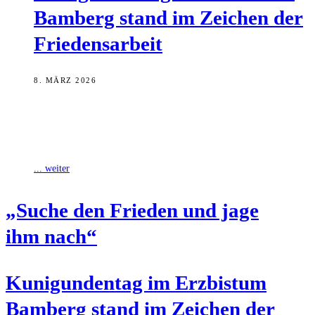
Bam­berg stand im Zei­chen der
Friedensarbeit
8. MÄRZ 2026
Zum Kunigundentag, dem ökumenischen Frauenfest im Erzbistum
Bamberg, haben Erzbischof Herwig Gössl und Sabine Hirschmann,
Dekanin des Evangelisch-Lutherischen Dekanats Bamberg, die starke
... weiter
„Suche den Frie­den und jage
ihm nach“
Kuni­gun­den­tag im Erz­bis­tum
Bam­berg stand im Zei­chen der