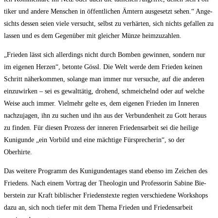
ti­ker und ande­re Men­schen in öffent­li­chen Ämtern aus­ge­setzt sehen.“ Ange­
sichts des­sen sei­en vie­le ver­sucht, selbst zu ver­här­ten, sich nichts gefal­len zu
las­sen und es dem Gegen­über mit glei­cher Mün­ze heimzuzahlen.
„Frie­den lässt sich aller­dings nicht durch Bom­ben gewin­nen, son­dern nur
im eige­nen Her­zen“, beton­te Gössl. Die Welt wer­de dem Frie­den kei­nen
Schritt näher­kom­men, solan­ge man immer nur ver­su­che, auf die ande­ren
ein­zu­wir­ken – sei es gewalt­tä­tig, dro­hend, schmei­chelnd oder auf wel­che
Wei­se auch immer. Viel­mehr gel­te es, dem eige­nen Frie­den im Inne­ren
nach­zu­ja­gen, ihn zu suchen und ihn aus der Ver­bun­den­heit zu Gott her­aus
zu fin­den. Für die­sen Pro­zess der inne­ren Frie­dens­ar­beit sei die hei­li­ge
Kuni­gun­de „ein Vor­bild und eine mäch­ti­ge Für­spre­che­rin“, so der
Oberhirte.
Das wei­te­re Pro­gramm des Kuni­gun­den­ta­ges stand eben­so im Zei­chen des
Frie­dens. Nach einem Vor­trag der Theo­lo­gin und Pro­fes­so­rin Sabi­ne Bie­
ber­stein zur Kraft bibli­scher Frie­dens­tex­te reg­ten ver­schie­de­ne Work­shops
dazu an, sich noch tie­fer mit dem The­ma Frie­den und Frie­dens­ar­beit