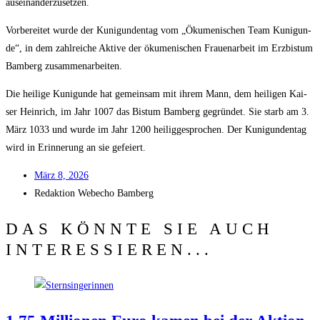
auseinanderzusetzen.
Vor­be­rei­tet wur­de der Kuni­gun­den­tag vom „Öku­me­ni­schen Team Kuni­gun­
de“, in dem zahl­rei­che Akti­ve der öku­me­ni­schen Frau­en­ar­beit im Erz­bis­tum
Bam­berg zusammenarbeiten.
Die hei­li­ge Kuni­gun­de hat gemein­sam mit ihrem Mann, dem hei­li­gen Kai­
ser Hein­rich, im Jahr 1007 das Bis­tum Bam­berg gegrün­det. Sie starb am 3.
März 1033 und wur­de im Jahr 1200 hei­lig­ge­spro­chen. Der Kuni­gun­den­tag
wird in Erin­ne­rung an sie gefeiert.
März 8, 2026
Redak­ti­on
Web­echo Bamberg
DAS KÖNNTE SIE AUCH
INTERESSIEREN...