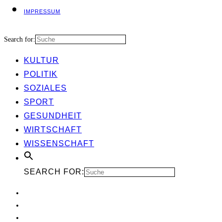
IMPRES­SUM
Search for:
KUL­TUR
POLI­TIK
SOZIA­LES
SPORT
GESUND­HEIT
WIRT­SCHAFT
WIS­SEN­SCHAFT
SEARCH FOR: