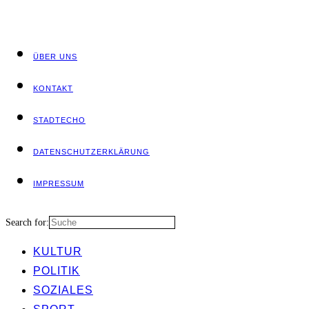
ÜBER UNS
KON­TAKT
STADT­ECHO
DATEN­SCHUTZ­ER­KLÄ­RUNG
IMPRES­SUM
Search for:
KUL­TUR
POLI­TIK
SOZIA­LES