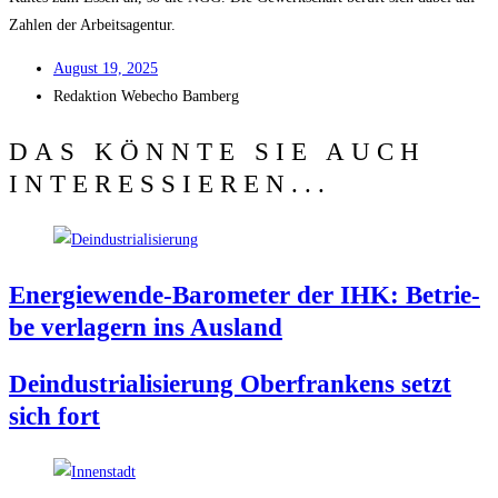
Zah­len der Arbeitsagentur.
August 19, 2025
Redak­ti­on
Web­echo Bamberg
DAS KÖNNTE SIE AUCH
INTERESSIEREN...
Ener­gie­wen­de-Baro­me­ter der IHK: Betrie­
be ver­la­gern ins Ausland
Deindus­tria­li­sie­rung Ober­fran­kens setzt
sich fort