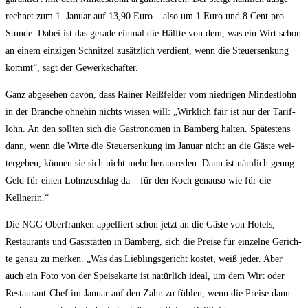
rech­net zum 1. Janu­ar auf 13,90 Euro – also um 1 Euro und 8 Cent pro
Stun­de. Dabei ist das gera­de ein­mal die Hälf­te von dem, was ein Wirt schon
an einem ein­zi­gen Schnit­zel zusätz­lich ver­dient, wenn die Steu­er­sen­kung
kommt“, sagt der Gewerkschafter.
Ganz abge­se­hen davon, dass Rai­ner Reiß­fel­der vom nied­ri­gen Min­dest­lohn
in der Bran­che ohne­hin nichts wis­sen will: „Wirk­lich fair ist nur der Tarif­
lohn. An den soll­ten sich die Gas­tro­no­men in Bam­berg hal­ten. Spä­tes­tens
dann, wenn die Wir­te die Steu­er­sen­kung im Janu­ar nicht an die Gäs­te wei­
ter­ge­ben, kön­nen sie sich nicht mehr her­aus­re­den: Dann ist näm­lich genug
Geld für einen Lohn­zu­schlag da – für den Koch genau­so wie für die
Kellnerin.“
Die NGG Ober­fran­ken appel­liert schon jetzt an die Gäs­te von Hotels,
Restau­rants und Gast­stät­ten in Bam­berg, sich die Prei­se für ein­zel­ne Gerich­
te genau zu mer­ken. „Was das Lieb­lings­ge­richt kos­tet, weiß jeder. Aber
auch ein Foto von der Spei­se­kar­te ist natür­lich ide­al, um dem Wirt oder
Restau­rant-Chef im Janu­ar auf den Zahn zu füh­len, wenn die Prei­se dann