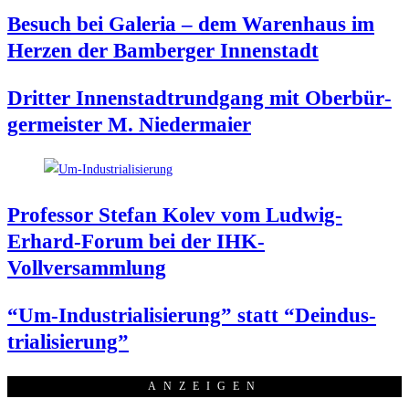
Besuch bei Gale­ria – dem Waren­haus im
Her­zen der Bam­ber­ger Innenstadt
Drit­ter Innen­stadt­rund­gang mit Ober­bür­
ger­meis­ter M. Niedermaier
Pro­fes­sor Ste­fan Kolev vom Lud­wig-
Erhard-Forum bei der IHK-
Vollversammlung
“Um-Indus­tria­li­sie­rung” statt “Deindus­
tria­li­sie­rung”
ANZEI­GEN