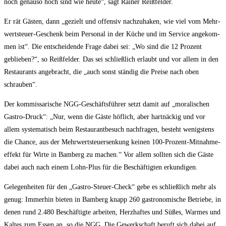
noch genau­so hoch sind wie heu­te“, sagt Rai­ner Reißfelder.
Er rät Gäs­ten, dann „gezielt und offen­siv nach­zu­ha­ken, wie viel vom Mehr­
wert­steu­er-Geschenk beim Per­so­nal in der Küche und im Ser­vice ange­kom­
men ist“. Die ent­schei­den­de Fra­ge dabei sei: „Wo sind die 12 Pro­zent
geblie­ben?“, so Reiß­fel­der. Das sei schließ­lich erlaubt und vor allem in den
Restau­rants ange­bracht, die „auch sonst stän­dig die Prei­se nach oben
schrauben“.
Der kom­mis­sa­ri­sche NGG-Geschäfts­füh­rer setzt damit auf „mora­li­schen
Gas­tro-Druck“: „Nur, wenn die Gäs­te höf­lich, aber hart­nä­ckig und vor
allem sys­te­ma­tisch beim Restau­rant­be­such nach­fra­gen, besteht wenigs­tens
die Chan­ce, aus der Mehr­wert­steu­er­sen­kung kei­nen 100-Pro­zent-Mit­nah­me­
ef­fekt für Wir­te in Bam­berg zu machen.“ Vor allem soll­ten sich die Gäs­te
dabei auch nach einem Lohn-Plus für die Beschäf­tig­ten erkundigen.
Gele­gen­hei­ten für den „Gas­tro-Steu­er-Check“ gebe es schließ­lich mehr als
genug: Immer­hin bie­ten in Bam­berg knapp 260 gas­tro­no­mi­sche Betrie­be, in
denen rund 2.480 Beschäf­tig­te arbei­ten, Herz­haf­tes und Süßes, War­mes und
Kal­tes zum Essen an, so die NGG. Die Gewerk­schaft beruft sich dabei auf