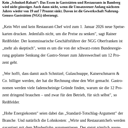
Kein „Schnit­zel-Rabatt“: Das Essen in Gast­stät­ten und Restau­rants in Bam­berg
wird nicht güns­ti­ger. Auch dann nicht, wenn die Umsatz­steu­er Anfang nächs­ten
Jah­res wie­der von 19 auf 7 Pro­zent sinkt. Davon ist die Gewerk­schaft Nah­rung-
Genuss-Gast­stät­ten (NGG) überzeugt.
„Kein Wirt und kein Restau­rant-Chef wird zum 1. Janu­ar 2026 neue Spei­se­
kar­ten dru­cken. Jeden­falls nicht, um die Prei­se zu sen­ken“, sagt Rai­ner
Reiß­fel­der. Der kom­mis­sa­ri­sche Geschäfts­füh­rer der NGG Ober­fran­ken ist
„mehr als skep­tisch“, wenn es um die von der schwarz-roten Bun­des­re­gie­
rung geplan­te Sen­kung der Gas­tro-Steu­er zum Jah­res­wech­sel um 12 Pro­
zent geht.
„Wer hofft, dass damit auch Schnit­zel, Gulasch­sup­pe, Kai­ser­schmarrn &
Co. bil­li­ger wer­den, der hat die Rech­nung ohne den Wirt gemacht. Gas­tro­
no­men wer­den vie­le faden­schei­ni­ge Grün­de fin­den, war­um sie die 12 Pro­
zent drin­gend brau­chen – und zwar für den Betrieb, für sich selbst“, so
Reißfelder.
„Hohe Ener­gie­kos­ten“ sei­en dabei das „Stan­dard-Tot­schlag-Argu­ment“ der
Bran­che. Und natür­lich die Lohn­kos­ten: „Wir­te und Restau­rant­chefs wer­den
garan­tiert mit dem Min­dest­lohn argu­men­tie­ren. Der steigt näm­lich aus­ge­