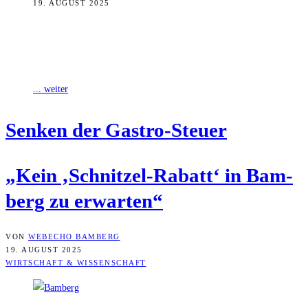
19. AUGUST 2025
Kein „Schnitzel-Rabatt“: Das Essen in Gaststätten und Restaurants in
Bamberg wird nicht günstiger. Auch dann nicht, wenn die
Umsatzsteuer Anfang nächsten Jahres
... weiter
Sen­ken der Gastro-Steuer
„Kein ‚Schnit­zel-Rabatt‘ in Bam­
berg zu erwarten“
VON
WEBECHO BAMBERG
19. AUGUST 2025
WIRTSCHAFT & WISSENSCHAFT