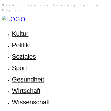
Nach­rich­ten aus Bam­berg und der
Region
Kul­tur
Poli­tik
Sozia­les
Sport
Gesund­heit
Wirt­schaft
Wis­sen­schaft