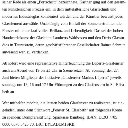
sei­ner Rede als einen „Fort­schritt“ bezeich­ne­te. Kast­ner ging auf den gesam­
ten künst­le­ri­schen Pro­zess ein, in dem mit­tel­al­ter­li­che Glas­tech­nik und
moder­nes Indus­trie­glas kom­bi­niert wür­den und der Künst­ler bewusst jedes
Glas­ele­ment aus­wäh­le. Unab­hän­gig vom Ein­fall der Son­ne erstrahl­ten die
Fens­ter mit einer kraft­vol­len Bril­lanz und Leben­dig­keit. Das sei der hohen
Hand­werks­kunst der Glas­hüt­te Lam­berts Wald­sas­sen und den Derix Glas­stu­
di­os in Tau­nus­stein, deren geschäfts­füh­ren­der Gesell­schaf­ter Rai­ner Schmitt
anwe­send war, zu verdanken.
Ab sofort wird eine reprä­sen­ta­ti­ve Hin­ter­leuch­tung die Lüpertz-Glas­fens­ter
auch am Abend von 19 bis 23 Uhr in Sze­ne set­zen. Ab Sonn­tag, den 27.
Juni bie­ten Mit­glie­der der Initia­ti­ve „Glas­fens­ter Mar­kus Lüpertz“ jeweils
sonn­tags um 15, 16 und 17 Uhr Füh­run­gen zu den Glas­fens­tern in St. Eli­sa­
beth an.
Wer mit­hel­fen möch­te, die letz­ten bei­den Glas­fens­ter zu rea­li­sie­ren, ist ein­
ge­la­den, unter dem Stich­wort „Fens­ter St. Eli­sa­beth“ auf fol­gen­des Kon­to
zu spen­den: Dom­pfarr­stif­tung, Spar­kas­se Bam­berg, IBAN: DE93 7705
0000 0578 3423 70, BIC: BYLADEM1SKB.