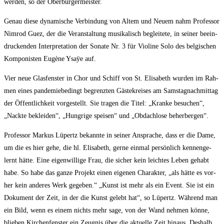
wer­den, so der Oberbürgermeister.
Genau die­se dyna­mi­sche Ver­bin­dung von Altem und Neu­em nahm Pro­fes­sor
Nim­rod Guez, der die Ver­an­stal­tung musi­ka­lisch beglei­te­te, in sei­ner beein­
dru­cken­den Inter­pre­ta­ti­on der Sona­te Nr. 3 für Vio­li­ne Solo des bel­gi­schen
Kom­po­nis­ten Eugè­ne Ysaÿe auf.
Vier neue Glas­fens­ter in Chor und Schiff von St. Eli­sa­beth wur­den im Rah­
men eines pan­de­mie­be­dingt begrenz­ten Gäs­te­krei­ses am Sams­tag­nach­mit­tag
der Öffent­lich­keit vor­ge­stellt. Sie tra­gen die Titel: „Kran­ke besu­chen“,
„Nack­te beklei­den“, „Hung­ri­ge spei­sen“ und „Obdach­lo­se beherbergen“.
Pro­fes­sor Mar­kus Lüpertz bekann­te in sei­ner Anspra­che, dass er die Dame,
um die es hier gehe, die hl. Eli­sa­beth, ger­ne ein­mal per­sön­lich ken­nen­ge­
lernt hät­te. Eine eigen­wil­li­ge Frau, die sicher kein leich­tes Leben gehabt
habe. So habe das gan­ze Pro­jekt einen eige­nen Cha­rak­ter, „als hät­te es vor­
her kein ande­res Werk gege­ben.“ „Kunst ist mehr als ein Event. Sie ist ein
Doku­ment der Zeit, in der die Kunst gelebt hat“, so Lüpertz. Wäh­rend man
ein Bild, wenn es einem nichts mehr sage, von der Wand neh­men kön­ne,
blie­ben Kir­chen­fens­ter ein Zeug­nis über die aktu­el­le Zeit hin­aus. Des­halb