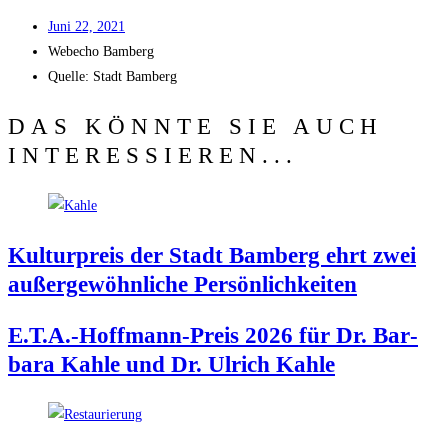
Juni 22, 2021
Web­echo Bamberg
Quel­le: Stadt Bamberg
DAS KÖNNTE SIE AUCH
INTERESSIEREN...
Kul­tur­preis der Stadt Bam­berg ehrt zwei
außer­ge­wöhn­li­che Persönlichkeiten
E.T.A.-Hoffmann-Preis 2026 für Dr. Bar­
ba­ra Kah­le und Dr. Ulrich Kahle