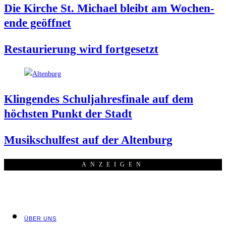
Die Kir­che St. Micha­el bleibt am Wochen­
en­de geöffnet
Restau­rie­rung wird fortgesetzt
Klin­gen­des Schul­jah­res­fi­na­le auf dem
höchs­ten Punkt der Stadt
Musik­schul­fest auf der Altenburg
ANZEI­GEN
ÜBER UNS