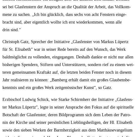
sei bei Glas­fens­tern der Anspruch an die Qua­li­tät der Arbeit, das Voll­kom­
me­ne zu suchen. „Ich bin glück­lich, dass sechs von acht Fens­tern ein­ge­
bracht sind, aber eigent­lich woll­te ich erst wie­der­kom­men, wenn alle
drin sind.“
Chris­toph Gatz, Spre­cher der Initia­ti­ve „Glas­fens­ter von Mar­kus Lüpertz
für St. Eli­sa­beth“ war in sei­ner Rede bereits auf den Wunsch, das Werk
bald­mög­lichst zu voll­enden, ein­ge­gan­gen. Des­halb dank­te er nicht nur allen
bis­he­ri­gen Spen­dern, Stif­tern und Unter­stüt­zern, son­dern rief zu einem wei­
te­ren gemein­sa­men Kraft­akt auf, die letz­ten bei­den Fens­ter noch in die­sem
Jahr rea­li­sie­ren zu kön­nen: „Bam­berg erhält damit ein gro­ßes Glau­bens­be­
kennt­nis und ein gro­ßes Werk zeit­ge­nös­si­scher Kunst“, so Gatz.
Erz­bi­schof Lud­wig Schick, wie Star­ke Schirm­herr der Initia­ti­ve „Glas­fens­
ter Mar­kus Lüpertz“, leg­te in sei­ner Anspra­che den Fokus auf die spi­ri­tu­el­le
Bot­schaft der Glas­fens­ter, deren Bild­pro­gramm sich dem Leben der Patro­
nin der Kir­che und sei­ner per­sön­li­chen Lieb­lings­hei­li­gen, der Hl. Eli­sa­beth
sowie den sie­ben Wer­ken der Barm­her­zig­keit aus dem Mat­thä­us­evan­ge­li­um