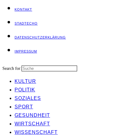
KON­TAKT
STADT­ECHO
DATEN­SCHUTZ­ER­KLÄ­RUNG
IMPRES­SUM
Search for:
KUL­TUR
POLI­TIK
SOZIA­LES
SPORT
GESUND­HEIT
WIRT­SCHAFT
WIS­SEN­SCHAFT