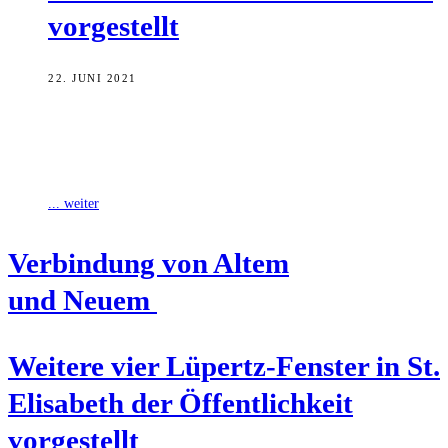
vorgestellt
22. JUNI 2021
Andreas Starke, Oberbürgermeister der Stadt Bamberg, begrüßte den
Künstler Markus Lüpertz, Spender und Sponsoren zur Präsentation
der vier neuen farbgewaltigen Glasfenster in
... weiter
Ver­bin­dung von Altem
und Neuem
Wei­te­re vier Lüpertz-Fens­ter in St.
Eli­sa­beth der Öffent­lich­keit
vorgestellt