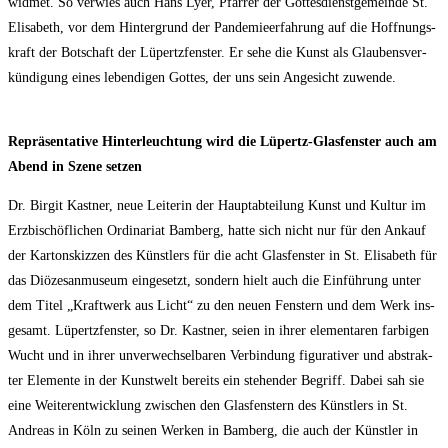
wid­met. So ver­wies auch Hans Lyer, Pfar­rer der Got­tes­dienst­ge­mein­de St.
Eli­sa­beth, vor dem Hin­ter­grund der Pan­de­mie­er­fah­rung auf die Hoff­nungs­
kraft der Bot­schaft der Lüpertzfens­ter. Er sehe die Kunst als Glau­bens­ver­
kün­di­gung eines leben­di­gen Got­tes, der uns sein Ange­sicht zuwende.
Reprä­sen­ta­ti­ve Hin­ter­leuch­tung wird die Lüpertz-Glas­fens­ter auch am
Abend in Sze­ne setzen
Dr. Bir­git Kast­ner, neue Lei­te­rin der Haupt­ab­tei­lung Kunst und Kul­tur im
Erz­bi­schöf­li­chen Ordi­na­ri­at Bam­berg, hat­te sich nicht nur für den Ankauf
der Kar­ton­skiz­zen des Künst­lers für die acht Glas­fens­ter in St. Eli­sa­beth für
das Diö­ze­san­mu­se­um ein­ge­setzt, son­dern hielt auch die Ein­füh­rung unter
dem Titel „Kraft­werk aus Licht“ zu den neu­en Fens­tern und dem Werk ins­
ge­samt. Lüpertzfens­ter, so Dr. Kast­ner, sei­en in ihrer ele­men­ta­ren far­bi­gen
Wucht und in ihrer unver­wech­sel­ba­ren Ver­bin­dung figu­ra­ti­ver und abs­trak­
ter Ele­men­te in der Kunst­welt bereits ein ste­hen­der Begriff. Dabei sah sie
eine Wei­ter­ent­wick­lung zwi­schen den Glas­fens­tern des Künst­lers in St.
Andre­as in Köln zu sei­nen Wer­ken in Bam­berg, die auch der Künst­ler in