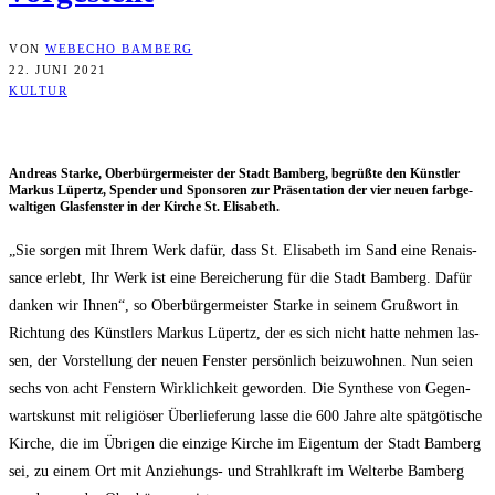
VON
WEBECHO BAMBERG
22. JUNI 2021
KULTUR
Andre­as Star­ke, Ober­bür­ger­meis­ter der Stadt Bam­berg, begrüß­te den Künst­ler
Mar­kus Lüpertz, Spen­der und Spon­so­ren zur Prä­sen­ta­ti­on der vier neu­en farb­ge­
wal­ti­gen Glas­fens­ter in der Kir­che St. Elisabeth.
„Sie sor­gen mit Ihrem Werk dafür, dass St. Eli­sa­beth im Sand eine Renais­
sance erlebt, Ihr Werk ist eine Berei­che­rung für die Stadt Bam­berg. Dafür
dan­ken wir Ihnen“, so Ober­bür­ger­meis­ter Star­ke in sei­nem Gruß­wort in
Rich­tung des Künst­lers Mar­kus Lüpertz, der es sich nicht hat­te neh­men las­
sen, der Vor­stel­lung der neu­en Fens­ter per­sön­lich bei­zu­woh­nen. Nun sei­en
sechs von acht Fens­tern Wirk­lich­keit gewor­den. Die Syn­the­se von Gegen­
warts­kunst mit reli­giö­ser Über­lie­fe­rung las­se die 600 Jah­re alte spät­gö­ti­sche
Kir­che, die im Übri­gen die ein­zi­ge Kir­che im Eigen­tum der Stadt Bam­berg
sei, zu einem Ort mit Anzie­hungs- und Strahl­kraft im Welt­erbe Bam­berg