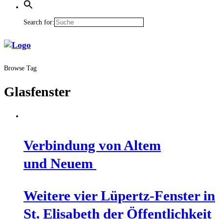
Search for:
Browse Tag
Glasfenster
Ver­bin­dung von Altem
und Neuem
Wei­te­re vier Lüpertz-Fens­ter in
St. Eli­sa­beth der Öffent­lich­keit