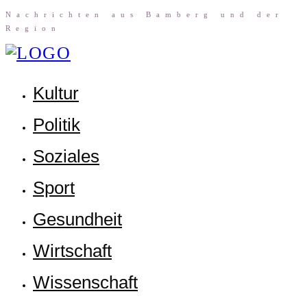
Nach­rich­ten aus Bam­berg und der
Region
Kul­tur
Poli­tik
Sozia­les
Sport
Gesund­heit
Wirt­schaft
Wis­sen­schaft