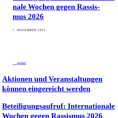
na­le Wochen gegen Ras­sis­
mus 2026
7. NOVEMBER 2025
Unter dem Motto „100% Menschenwürde. Zusammen gegen
Rassismus und Rechtsextremismus“ finden auch im Jahr 2026 die
Internationalen Wochen gegen Rassismus in der
... weiter
Aktio­nen und Ver­an­stal­tun­gen
kön­nen ein­ge­reicht werden
Betei­li­gungs­auf­ruf: Inter­na­tio­na­le
Wochen gegen Ras­sis­mus 2026