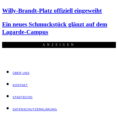
Wil­ly-Brandt-Platz offi­zi­ell eingeweiht
Ein neu­es Schmuck­stück glänzt auf dem
Lagarde-Campus
ANZEI­GEN
ÜBER UNS
KON­TAKT
STADT­ECHO
DATEN­SCHUTZ­ER­KLÄ­RUNG