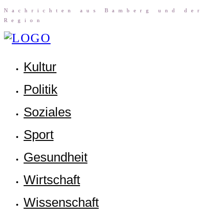
Nach­rich­ten aus Bam­berg und der
Region
Kul­tur
Poli­tik
Sozia­les
Sport
Gesund­heit
Wirt­schaft
Wis­sen­schaft