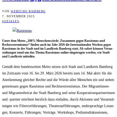
VON
WEBECHO BAMBERG
7. NOVEMBER 2025
SOZIALES
Unter dem Mot­to „100% Men­schen­wür­de. Zusam­men gegen Ras­sis­mus und
Rechts­extre­mis­mus“ fin­den auch im Jahr 2026 die Inter­na­tio­na­len Wochen gegen
Ras­sis­mus in der Stadt und im Land­kreis Bam­berg statt. Ab sofort kön­nen Ver­an­
stal­tun­gen rund um das The­ma Ras­sis­mus online ein­ge­tra­gen wer­den, wie Stadt
und Land­kreis mitteilen.
Gemäß dem bun­des­wei­ten Mot­to set­zen sich Stadt und Land­kreis Bam­berg
im Zeit­raum vom 16. bis 29. März 2026 bereits zum 14. Mal aktiv für die
Aner­ken­nung glei­cher Rech­te und die Wür­de aller Men­schen ein und ste­hen
gemein­sam gegen Ras­sis­mus und Rechts­extre­mis­mus. Der Migran­tin­nen-
und Migran­ten­bei­rat der Stadt Bam­berg und sei­ne Koope­ra­ti­ons­part­ne­rin­nen
und ‑part­ner möch­ten herz­lich dazu ein­la­den, durch Aktio­nen und Ver­an­stal­
tun­gen wie Film­vor­füh­run­gen, Thea­ter­auf­füh­run­gen, mehr­spra­chi­ge Lesun­
gen, Kon­zer­te, Füh­run­gen, Vor­trä­ge, Work­shops, Podi­ums­dis­kus­sio­nen,