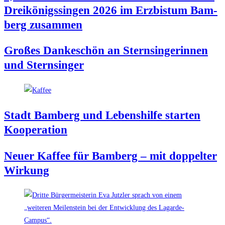
Drei­kö­nigs­sin­gen 2026 im Erz­bis­tum Bam­
berg zusammen
Gro­ßes Dan­ke­schön an Stern­sin­ge­rin­nen
und Sternsinger
Stadt Bam­berg und Lebens­hil­fe star­ten
Kooperation
Neu­er Kaf­fee für Bam­berg – mit dop­pel­ter
Wirkung