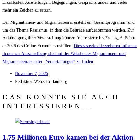
Erzähl­ca­fés, Aus­stel­lun­gen, Begeg­nun­gen, Gesprächs­run­den und vie­les
mehr ein Zei­chen zu setzen.
Der Migran­tin­nen- und Migran­ten­bei­rat erstellt ein Gesamt­pro­gramm rund
um das The­ma Ras­sis­mus, in dem die Bei­trä­ge auf­ge­nom­men wer­den. Zur
Ankün­di­gung ihrer Ver­an­stal­tung kön­nen Inter­es­sier­te bis Frei­tag, 6. Febru­
ar 2026 das Online-For­mu­lar aus­fül­len.
Die­ses sowie alle wei­te­ren Infor­ma­
tio­nen zur Aus­schrei­bung sind auf der Web­site des Migran­tin­nen- und
Migran­ten­bei­rats unter „Ver­an­stal­tun­gen“ zu fin­den
Novem­ber 7, 2025
Redak­ti­on
Web­echo Bamberg
DAS KÖNNTE SIE AUCH
INTERESSIEREN...
1,75 Mil­lio­nen Euro kamen bei der Akti­on