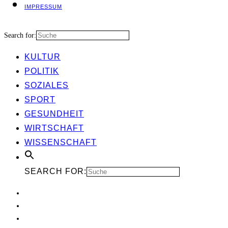
IMPRES­SUM
Search for:
KUL­TUR
POLI­TIK
SOZIA­LES
SPORT
GESUND­HEIT
WIRT­SCHAFT
WIS­SEN­SCHAFT
SEARCH FOR: