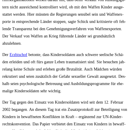
tern nicht aus­rei­chend kon­trol­liert wird, ob mit den Waf­fen Kin­der aus­ge­
stat­tet wer­den. Hier müss­ten die Regie­run­gen sen­si­bel sein und Waf­fen­ex­
por­te in ent­spre­chen­de Län­der stop­pen, sag­te Schick und kri­ti­sier­te oft feh­
len­de Trans­pa­renz bei den Geneh­mi­gungs­ver­fah­ren von Waf­fen­ex­por­ten.
Der Ver­kauf von Waf­fen an Krieg füh­ren­de Län­der sei grund­sätz­lich
abzulehnen.
Der
Erz­bi­schof
beton­te, dass Kin­der­sol­da­ten auch schwe­re see­li­sche Schä­
den erlei­den und oft fürs gan­ze Leben trau­ma­ti­siert sind. Sie besu­chen jah­
re­lang kei­ne Schu­le und erle­ben gro­ße Bru­ta­li­tät. Auch Mäd­chen wür­den
rekru­tiert und sei­en zusätz­lich der Gefahr sexu­el­ler Gewalt aus­ge­setzt. Des­
halb sei­en psy­cho­lo­gi­sche Betreu­ung und Aus­bil­dungs­pro­gram­me für ehe­
ma­li­ge Kin­der­sol­da­ten sehr wichtig.
Der Tag gegen den Ein­satz von Kin­der­sol­da­ten wird seit dem 12. Febru­ar
2002 began­gen. An die­sem Tag trat ein Zusatz­pro­to­koll zur Betei­li­gung von
Kin­dern in bewaff­ne­ten Kon­flik­ten in Kraft – ergän­zend zur UN-Kin­der­
rechts­kon­ven­ti­on. Das Papier ver­bie­tet den Ein­satz von Kin­dern in bewaff­