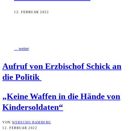
12. FEBRUAR 2022
Erzbischof Ludwig Schick ruft die Politik zum heutigen „Red Hand
Day“ auf, beim Rüstungsexport stärker darauf zu achten, dass die
Waffen nicht
... weiter
Auf­ruf von Erz­bi­schof Schick an
die Politik
„Kei­ne Waf­fen in die Hän­de von
Kindersoldaten“
VON
WEBECHO BAMBERG
12. FEBRUAR 2022