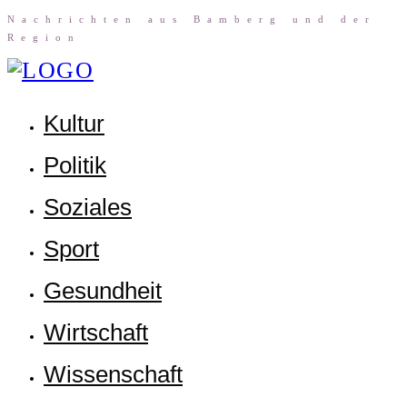
Nach­rich­ten aus Bam­berg und der
Region
Kul­tur
Poli­tik
Sozia­les
Sport
Gesund­heit
Wirt­schaft
Wis­sen­schaft