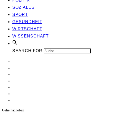
POLI­TIK
SOZIA­LES
SPORT
GESUND­HEIT
WIRT­SCHAFT
WIS­SEN­SCHAFT
SEARCH FOR:
Gehe nach
oben