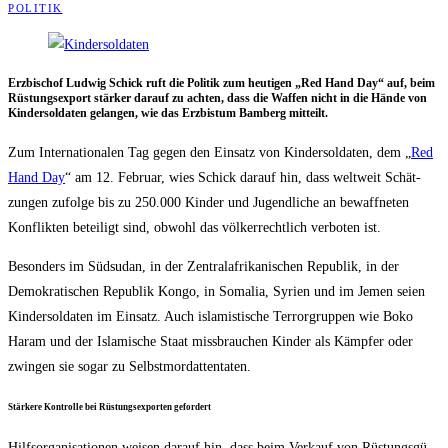
POLITIK
Erz­bi­schof Lud­wig Schick ruft die Poli­tik zum heu­ti­gen „Red Hand Day“ auf, beim
Rüs­tungs­export stär­ker dar­auf zu ach­ten, dass die Waf­fen nicht in die Hän­de von
Kin­der­sol­da­ten gelan­gen, wie das Erz­bis­tum Bam­berg mitteilt.
Zum Inter­na­tio­na­len Tag gegen den Ein­satz von Kin­der­sol­da­ten, dem „
Red
Hand Day
“ am 12. Febru­ar, wies Schick dar­auf hin, dass welt­weit Schät­
zun­gen zufol­ge bis zu 250.000 Kin­der und Jugend­li­che an bewaff­ne­ten
Kon­flik­ten betei­ligt sind, obwohl das völ­ker­recht­lich ver­bo­ten ist.
Beson­ders im Süd­su­dan, in der Zen­tral­afri­ka­ni­schen Repu­blik, in der
Demo­kra­ti­schen Repu­blik Kon­go, in Soma­lia, Syri­en und im Jemen sei­en
Kin­der­sol­da­ten im Ein­satz. Auch isla­mis­ti­sche Ter­ror­grup­pen wie Boko
Haram und der Isla­mi­sche Staat miss­brau­chen Kin­der als Kämp­fer oder
zwin­gen sie sogar zu Selbstmordattentaten.
Stär­ke­re Kon­trol­le bei Rüs­tungs­expor­ten gefordert
Hilfs­or­ga­ni­sa­tio­nen wei­sen dar­auf hin, dass beim Ver­kauf von Rüs­tungs­gü­