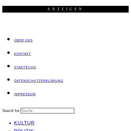
ANZEI­GEN
ÜBER UNS
KON­TAKT
STADT­ECHO
DATEN­SCHUTZ­ER­KLÄ­RUNG
IMPRES­SUM
Search for:
KUL­TUR