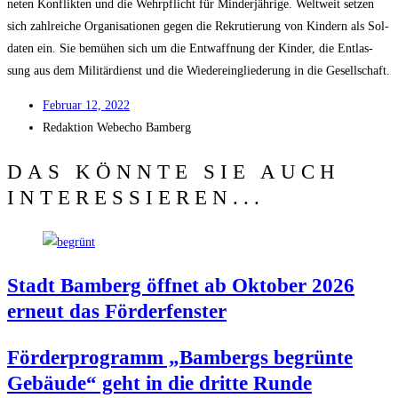
ne­ten Kon­flik­ten und die Wehr­pflicht für Min­der­jäh­ri­ge. Welt­weit set­zen
sich zahl­rei­che Orga­ni­sa­tio­nen gegen die Rekru­tie­rung von Kin­dern als Sol­
da­ten ein. Sie bemü­hen sich um die Ent­waff­nung der Kin­der, die Ent­las­
sung aus dem Mili­tär­dienst und die Wie­der­ein­glie­de­rung in die Gesellschaft.
Febru­ar 12, 2022
Redak­ti­on
Web­echo Bamberg
DAS KÖNNTE SIE AUCH
INTERESSIEREN...
Stadt Bam­berg öff­net ab Okto­ber 2026
erneut das Förderfenster
För­der­pro­gramm „Bam­bergs begrün­te
Gebäu­de“ geht in die drit­te Runde