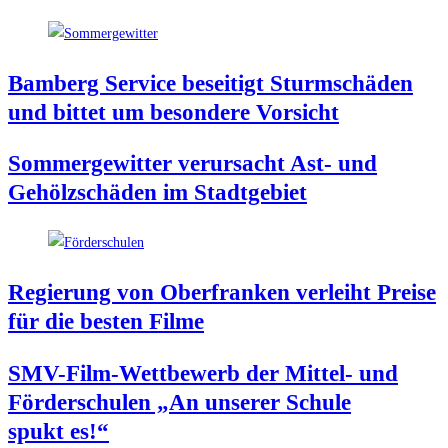
Bam­berg Ser­vice besei­tigt Sturm­schä­den
und bit­tet um beson­de­re Vorsicht
Som­mer­ge­wit­ter ver­ur­sacht Ast- und
Gehölz­schä­den im Stadtgebiet
Regie­rung von Ober­fran­ken ver­leiht Prei­se
für die bes­ten Filme
SMV-Film-Wett­be­werb der Mit­tel- und
För­der­schu­len „An unse­rer Schu­le
spukt es!“