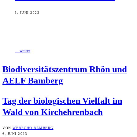
6. JUNI 2023
Ende Mai gingen Biologie-Expertinnen und Experten auf
Erkundungstour im Wald der Gemeinde Kirchehrenbach, um die
biologische Vielfalt der Landschaft zu entdecken. Insgesamt
... weiter
Bio­di­ver­si­täts­zen­trum Rhön und
AELF Bamberg
Tag der bio­lo­gi­schen Viel­falt im
Wald von Kirchehrenbach
VON
WEBECHO BAMBERG
6. JUNI 2023