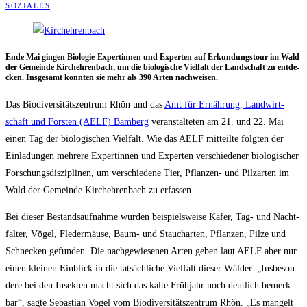
SOZIALES
Ende Mai gin­gen Bio­lo­gie-Exper­tin­nen und Exper­ten auf Erkun­dungs­tour im Wald
der Gemein­de Kirch­eh­ren­bach, um die bio­lo­gi­sche Viel­falt der Land­schaft zu ent­de­
cken. Ins­ge­samt konn­ten sie mehr als 390 Arten nachweisen.
Das Bio­di­ver­si­täts­zen­trum Rhön und das
Amt für Ernäh­rung, Land­wirt­
schaft und Fors­ten (AELF) Bam­berg
ver­an­stal­te­ten am 21. und 22. Mai
einen Tag der bio­lo­gi­schen Viel­falt. Wie das AELF mit­teil­te folg­ten der
Ein­la­dun­gen meh­re­re Exper­tin­nen und Exper­ten ver­schie­de­ner bio­lo­gi­scher
For­schungs­dis­zi­pli­nen, um ver­schie­de­ne Tier, Pflan­zen- und Pilz­ar­ten im
Wald der Gemein­de Kirch­eh­ren­bach zu erfassen.
Bei die­ser Bestands­auf­nah­me wur­den bei­spiels­wei­se Käfer, Tag- und Nacht­
fal­ter, Vögel, Fle­der­mäu­se, Baum- und Stauch­ar­ten, Pflan­zen, Pil­ze und
Schne­cken gefun­den. Die nach­ge­wie­se­nen Arten geben laut AELF aber nur
einen klei­nen Ein­blick in die tat­säch­li­che Viel­falt die­ser Wäl­der. „Ins­be­son­
de­re bei den Insek­ten macht sich das kal­te Früh­jahr noch deut­lich bemerk­
bar“, sag­te Sebas­ti­an Vogel vom Bio­di­ver­si­täts­zen­trum Rhön. „Es man­gelt