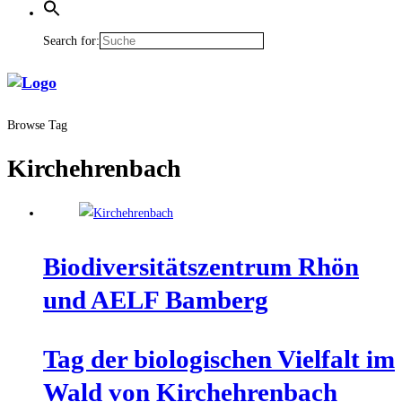
Search for:
Browse Tag
Kirchehrenbach
Bio­di­ver­si­täts­zen­trum Rhön
und AELF Bamberg
Tag der bio­lo­gi­schen Viel­falt im
Wald von Kirchehrenbach