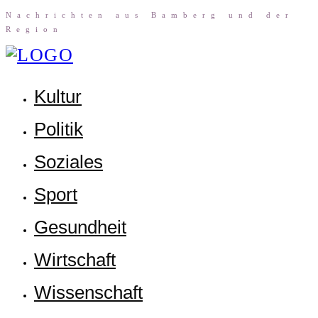
Nach­rich­ten aus Bam­berg und der
Region
Kul­tur
Poli­tik
Sozia­les
Sport
Gesund­heit
Wirt­schaft
Wis­sen­schaft