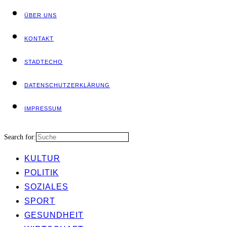
ÜBER UNS
KON­TAKT
STADT­ECHO
DATEN­SCHUTZ­ER­KLÄ­RUNG
IMPRES­SUM
Search for:
KUL­TUR
POLI­TIK
SOZIA­LES
SPORT
GESUND­HEIT