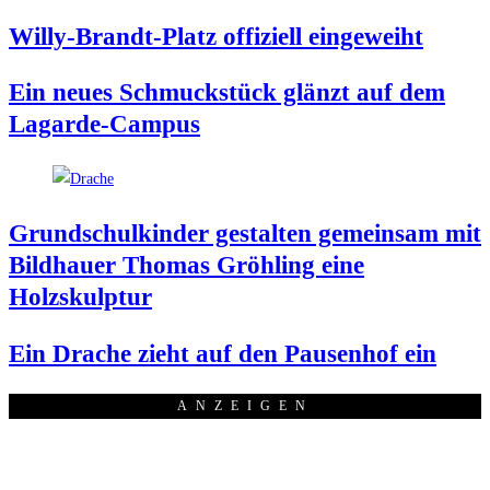
Wil­ly-Brandt-Platz offi­zi­ell eingeweiht
Ein neu­es Schmuck­stück glänzt auf dem
Lagarde-Campus
Grund­schul­kin­der gestal­ten gemein­sam mit
Bild­hau­er Tho­mas Gröh­ling eine
Holzskulptur
Ein Dra­che zieht auf den Pau­sen­hof ein
ANZEI­GEN