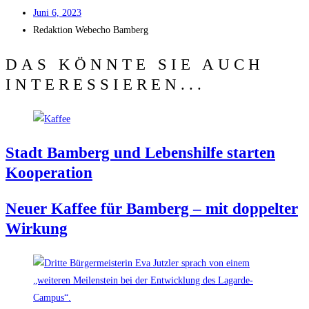
Juni 6, 2023
Redak­ti­on
Web­echo Bamberg
DAS KÖNNTE SIE AUCH
INTERESSIEREN...
Stadt Bam­berg und Lebens­hil­fe star­ten
Kooperation
Neu­er Kaf­fee für Bam­berg – mit dop­pel­ter
Wirkung