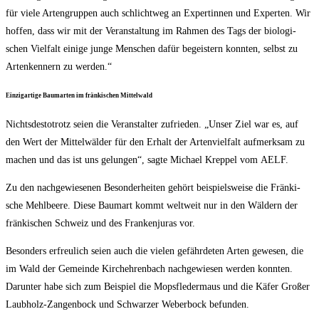
für vie­le Arten­grup­pen auch schlicht­weg an Exper­tin­nen und Exper­ten. Wir
hof­fen, dass wir mit der Ver­an­stal­tung im Rah­men des Tags der bio­lo­gi­
schen Viel­falt eini­ge jun­ge Men­schen dafür begeis­tern konn­ten, selbst zu
Arten­ken­nern zu werden.“
Ein­zig­ar­ti­ge Baum­ar­ten im frän­ki­schen Mittelwald
Nichts­des­to­trotz sei­en die Ver­an­stal­ter zufrie­den. „Unser Ziel war es, auf
den Wert der Mit­tel­wäl­der für den Erhalt der Arten­viel­falt auf­merk­sam zu
machen und das ist uns gelun­gen“, sag­te Micha­el Krep­pel vom AELF.
Zu den nach­ge­wie­se­nen Beson­der­hei­ten gehört bei­spiels­wei­se die Frän­ki­
sche Mehl­bee­re. Die­se Baum­art kommt welt­weit nur in den Wäl­dern der
frän­ki­schen Schweiz und des Fran­ken­ju­ras vor.
Beson­ders erfreu­lich sei­en auch die vie­len gefähr­de­ten Arten gewe­sen, die
im Wald der Gemein­de Kirch­eh­ren­bach nach­ge­wie­sen wer­den konn­ten.
Dar­un­ter habe sich zum Bei­spiel die Mops­fle­der­maus und die Käfer Gro­ßer
Laub­holz-Zan­gen­bock und Schwar­zer Weber­bock befunden.