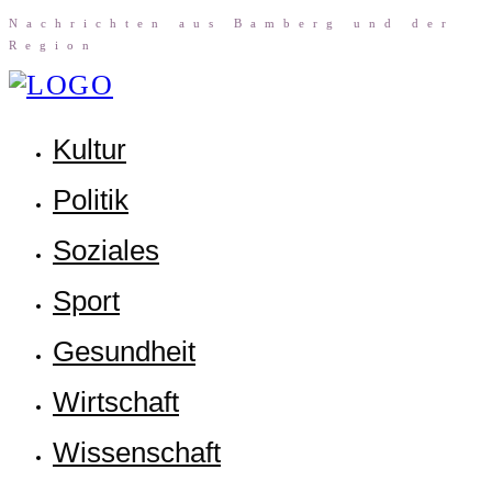
Nach­rich­ten aus Bam­berg und der
Region
Kul­tur
Poli­tik
Sozia­les
Sport
Gesund­heit
Wirt­schaft
Wis­sen­schaft