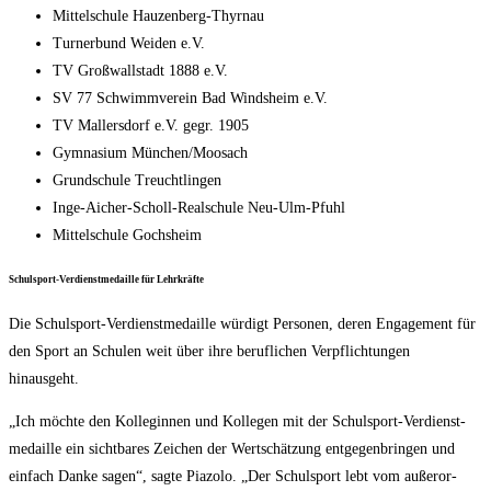
Mit­tel­schu­le Hauzenberg-Thyrnau
Tur­ner­bund Wei­den e.V.
TV Groß­wall­stadt 1888 e.V.
SV 77 Schwimm­ver­ein Bad Winds­heim e.V.
TV Mal­lers­dorf e.V. gegr. 1905
Gym­na­si­um München/​Moosach
Grund­schu­le Treuchtlingen
Inge-Aicher-Scholl-Real­schu­le Neu-Ulm-Pfuhl
Mit­tel­schu­le Gochsheim
Schul­sport-Ver­dienst­me­dail­le für Lehrkräfte
Die Schul­sport-Ver­dienst­me­dail­le wür­digt Per­so­nen, deren Enga­ge­ment für
den Sport an Schu­len weit über ihre beruf­li­chen Ver­pflich­tun­gen
hinausgeht.
„Ich möch­te den Kol­le­gin­nen und Kol­le­gen mit der Schul­sport-Ver­dienst­
me­dail­le ein sicht­ba­res Zei­chen der Wert­schät­zung ent­ge­gen­brin­gen und
ein­fach Dan­ke sagen“, sag­te Pia­zo­lo. „Der Schul­sport lebt vom außer­or­