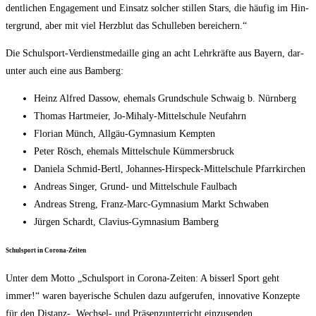
dent­li­chen Enga­ge­ment und Ein­satz sol­cher stil­len Stars, die häu­fig im Hin­
ter­grund, aber mit viel Herz­blut das Schul­le­ben bereichern.“
Die Schul­sport-Ver­dienst­me­dail­le ging an acht Lehr­kräf­te aus Bay­ern, dar­
un­ter auch eine aus Bamberg:
Heinz Alfred Das­sow, ehe­mals Grund­schu­le Schwaig b. Nürnberg
Tho­mas Hart­mei­er, Jo-Miha­ly-Mit­tel­schu­le Neufahrn
Flo­ri­an Münch, All­gäu-Gym­na­si­um Kempten
Peter Rösch, ehe­mals Mit­tel­schu­le Kümmersbruck
Danie­la Schmid-Bertl, Johan­nes-Hir­speck-Mit­tel­schu­le Pfarrkirchen
Andre­as Sin­ger, Grund- und Mit­tel­schu­le Faulbach
Andre­as Streng, Franz-Marc-Gym­na­si­um Markt Schwaben
Jür­gen Schardt, Cla­vi­us-Gym­na­si­um Bamberg
Schul­sport in Corona-Zeiten
Unter dem Mot­to „Schul­sport in Coro­na-Zei­ten: A bis­serl Sport geht
immer!“ waren baye­ri­sche Schu­len dazu auf­ge­ru­fen, inno­va­ti­ve Kon­zep­te
für den Distanz‑, Wech­sel- und Prä­senz­un­ter­richt einzusenden.