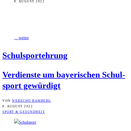
8. AUGUST 2022
Bayerns Kultusminister Michael Piazolo hat zahlreiche Schul-,
Vereins- sowie Verbandsvertreterinnen und -vertreter für ihren
Einsatz für den bayerischen Schulsport geehrt. Darunter ist
... weiter
Schul­spor­t­eh­rung
Ver­diens­te um baye­ri­schen Schul­
sport gewürdigt
VON
WEBECHO BAMBERG
8. AUGUST 2022
SPORT & GESUNDHEIT