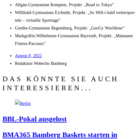
All­gäu-Gym­na­si­um Kemp­ten, Pro­jekt: „Road to Tokyo“
Wil­li­bald-Gym­na­si­um Eich­stätt, Pro­jekt: „So Will-i-bald wei­ter­spor­
teln – vir­tu­el­le Sporttage“
Goe­the-Gym­na­si­um Regens­burg, Pro­jekt: „Geo­Gy Worldtour“
Mark­grä­fin-Wil­hel­mi­ne-Gym­na­si­um Bay­reuth, Pro­jekt: „Main­au­en
Fitness-Parcours“.
August 8, 2022
Redak­ti­on
Web­echo Bamberg
DAS KÖNNTE SIE AUCH
INTERESSIEREN...
BBL-Pokal aus­ge­lost
BMA365 Bam­berg Bas­kets star­ten in