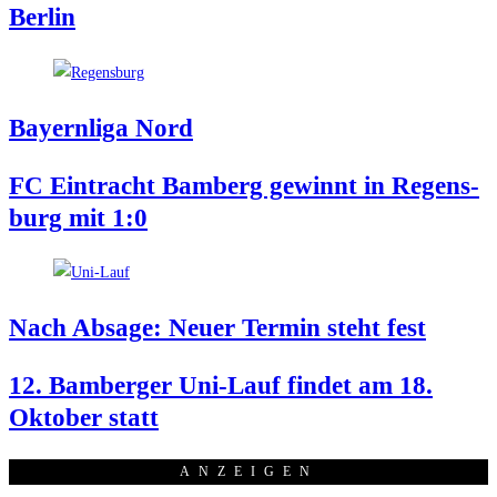
Berlin
Bay­ern­li­ga Nord
FC Ein­tracht Bam­berg gewinnt in Regens­
burg mit 1:0
Nach Absa­ge: Neu­er Ter­min steht fest
12. Bam­ber­ger Uni-Lauf fin­det am 18.
Okto­ber statt
ANZEI­GEN