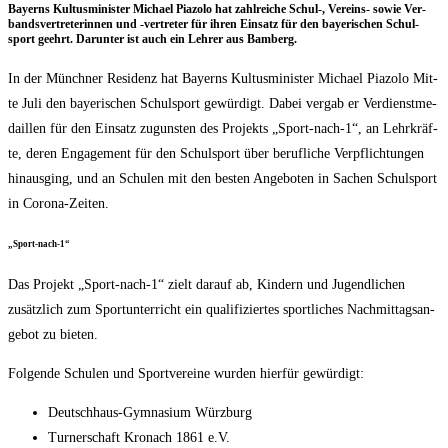
Bay­erns Kul­tus­mi­nis­ter Micha­el Pia­zo­lo hat zahl­rei­che Schul‑, Ver­eins- sowie Ver­
bands­ver­tre­te­rin­nen und ‑ver­tre­ter für ihren Ein­satz für den baye­ri­schen Schul­
sport geehrt. Dar­un­ter ist auch ein Leh­rer aus Bamberg.
In der Münch­ner Resi­denz hat Bay­erns Kul­tus­mi­nis­ter Micha­el Pia­zo­lo Mit­
te Juli den baye­ri­schen Schul­sport gewür­digt. Dabei ver­gab er Ver­dienst­me­
dail­len für den Ein­satz zuguns­ten des Pro­jekts „Sport-nach‑1“, an Lehr­kräf­
te, deren Enga­ge­ment für den Schul­sport über beruf­li­che Ver­pflich­tun­gen
hin­aus­ging, und an Schu­len mit den bes­ten Ange­bo­ten in Sachen Schul­sport
in Corona-Zeiten.
„Sport-nach‑1“
Das Pro­jekt „Sport-nach‑1“ zielt dar­auf ab, Kin­dern und Jugend­li­chen
zusätz­lich zum Sport­un­ter­richt ein qua­li­fi­zier­tes sport­li­ches Nach­mit­tags­an­
ge­bot zu bieten.
Fol­gen­de Schu­len und Sport­ver­ei­ne wur­den hier­für gewürdigt:
Deutsch­haus-Gym­na­si­um Würzburg
Tur­ner­schaft Kro­nach 1861 e.V.