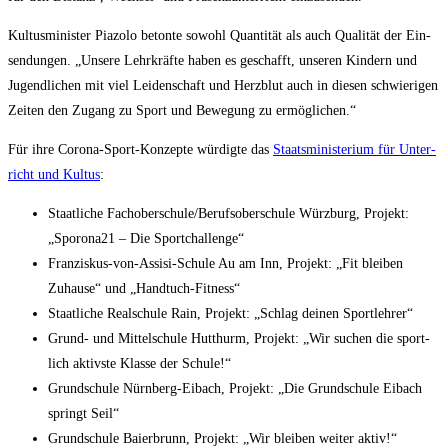
Kul­tus­mi­nis­ter Pia­zo­lo beton­te sowohl Quan­ti­tät als auch Qua­li­tät der Ein­
sen­dun­gen. „Unse­re Lehr­kräf­te haben es geschafft, unse­ren Kin­dern und
Jugend­li­chen mit viel Lei­den­schaft und Herz­blut auch in die­sen schwie­ri­gen
Zei­ten den Zugang zu Sport und Bewe­gung zu ermöglichen.“
Für ihre Coro­na-Sport-Kon­zep­te wür­dig­te das
Staats­mi­nis­te­ri­um für Unter­
richt und Kul­tus
:
Staat­li­che Fachoberschule/​Berufsoberschule Würz­burg, Pro­jekt:
„Sporona21 – Die Sportchallenge“
Fran­zis­kus-von-Assi­si-Schu­le Au am Inn, Pro­jekt: „Fit blei­ben
Zuhau­se“ und „Hand­tuch-Fit­ness“
Staat­li­che Real­schu­le Rain, Pro­jekt: „Schlag dei­nen Sportlehrer“
Grund- und Mit­tel­schu­le Hut­thurm, Pro­jekt: „Wir suchen die sport­
lich aktivs­te Klas­se der Schule!“
Grund­schu­le Nürn­berg-Eibach, Pro­jekt: „Die Grund­schu­le Eibach
springt Seil“
Grund­schu­le Bai­er­brunn, Pro­jekt: „Wir blei­ben wei­ter aktiv!“