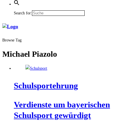
Search for:
Browse Tag
Michael Piazolo
Schul­spor­t­eh­rung
Ver­diens­te um baye­ri­schen
Schul­sport gewürdigt