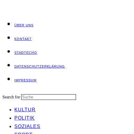
ÜBER UNS
KON­TAKT
STADT­ECHO
DATEN­SCHUTZ­ER­KLÄ­RUNG
IMPRES­SUM
Search for:
KUL­TUR
POLI­TIK
SOZIA­LES