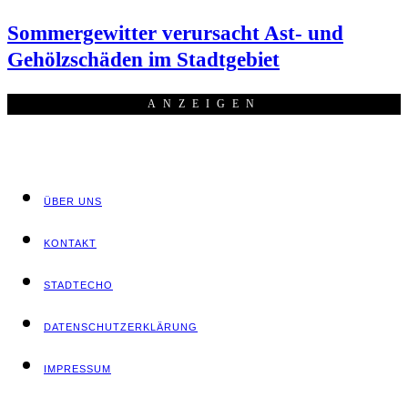
Som­mer­ge­wit­ter ver­ur­sacht Ast- und
Gehölz­schä­den im Stadtgebiet
ANZEI­GEN
ÜBER UNS
KON­TAKT
STADT­ECHO
DATEN­SCHUTZ­ER­KLÄ­RUNG
IMPRES­SUM