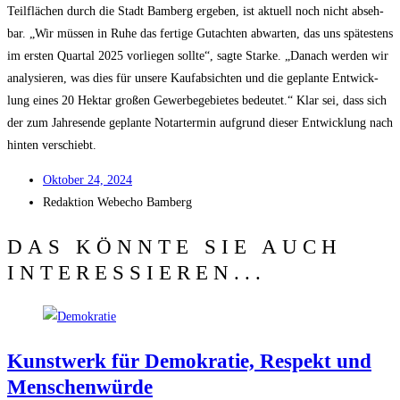
Teilflächen durch die Stadt Bam­berg erge­ben, ist aktu­ell noch nicht abseh­
bar. „Wir müs­sen in Ruhe das fer­ti­ge Gut­ach­ten abwar­ten, das uns spä­tes­tens
im ers­ten Quar­tal 2025 vor­lie­gen soll­te“, sag­te Star­ke. „Danach wer­den wir
ana­ly­sie­ren, was dies für unse­re Kauf­ab­sich­ten und die geplan­te Ent­wick­
lung eines 20 Hekt­ar gro­ßen Gewer­be­ge­bie­tes bedeu­tet.“ Klar sei, dass sich
der zum Jah­res­en­de geplan­te Notar­ter­min auf­grund die­ser Ent­wick­lung nach
hin­ten verschiebt.
Okto­ber 24, 2024
Redak­ti­on
Web­echo Bamberg
DAS KÖNNTE SIE AUCH
INTERESSIEREN...
Kunst­werk für Demo­kra­tie, Respekt und
Menschenwürde