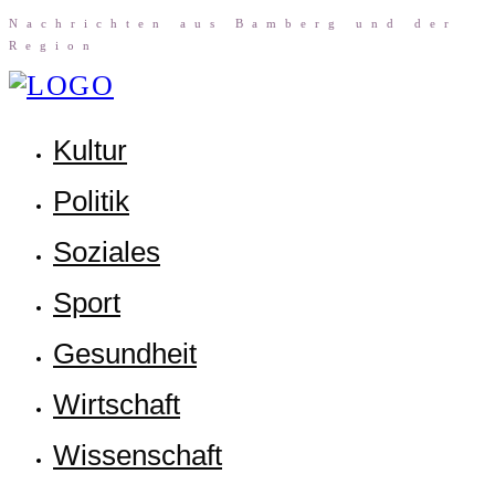
Nach­rich­ten aus Bam­berg und der
Region
Kul­tur
Poli­tik
Sozia­les
Sport
Gesund­heit
Wirt­schaft
Wis­sen­schaft