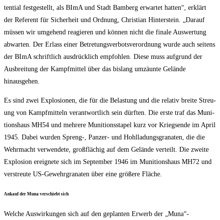
ten­ti­al fest­ge­stellt, als BImA und Stadt Bam­berg erwar­tet hat­ten“, erklärt
der Refe­rent für Sicher­heit und Ord­nung, Chris­ti­an Hin­ter­stein. „Dar­auf
müs­sen wir umge­hend reagie­ren und kön­nen nicht die fina­le Aus­wer­tung
abwar­ten. Der Erlass einer Betre­tungs­ver­bots­ver­ord­nung wur­de auch sei­tens
der BImA schrift­lich aus­drück­lich emp­foh­len. Die­se muss auf­grund der
Aus­brei­tung der Kampf­mit­tel über das bis­lang umzäun­te Gelän­de
hinausgehen.
Es sind zwei Explo­sio­nen, die für die Belas­tung und die rela­tiv brei­te Streu­
ung von Kampf­mit­teln ver­ant­wort­lich sein dürf­ten. Die ers­te traf das Muni­
ti­ons­haus MH54 und meh­re­re Muni­ti­ons­sta­pel kurz vor Kriegs­en­de im April
1945. Dabei wur­den Spreng‑, Pan­zer- und Hohl­la­dungs­gra­na­ten, die die
Wehr­macht ver­wen­de­te, groß­flä­chig auf dem Gelän­de ver­teilt. Die zwei­te
Explo­si­on ereig­ne­te sich im Sep­tem­ber 1946 im Muni­ti­ons­haus MH72 und
ver­streu­te US-Gewehr­gra­na­ten über eine grö­ße­re Fläche.
Ankauf der Muna ver­schiebt sich
Wel­che Aus­wir­kun­gen sich auf den geplan­ten Erwerb der „Muna“-