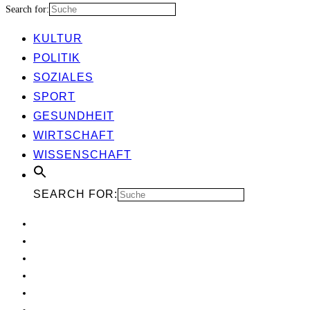
Search for:
KUL­TUR
POLI­TIK
SOZIA­LES
SPORT
GESUND­HEIT
WIRT­SCHAFT
WIS­SEN­SCHAFT
SEARCH FOR: