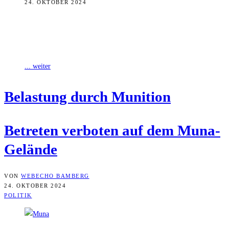
24. OKTOBER 2024
Die „Muna“ ist stärker von alter Munition belastet, als bisher
gedacht. Dies ergab ein aktuelles Gutachten. Nun hat die Stadt das
Waldstück
... weiter
Belas­tung durch Munition
Betre­ten ver­bo­ten auf dem Muna-
Gelände
VON
WEBECHO BAMBERG
24. OKTOBER 2024
POLITIK