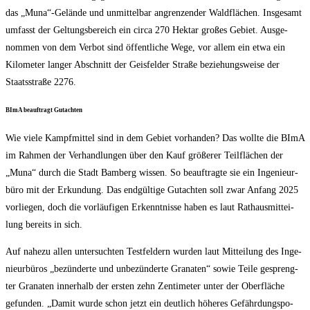
das „Muna“-Gelände und unmit­tel­bar angren­zen­der Wald­flä­chen. Ins­ge­samt
umfasst der Gel­tungs­be­reich ein cir­ca 270 Hekt­ar gro­ßes Gebiet. Aus­ge­
nom­men von dem Ver­bot sind öffent­li­che Wege, vor allem ein etwa ein
Kilo­me­ter lan­ger Abschnitt der Geis­fel­der Stra­ße bezie­hungs­wei­se der
Staats­stra­ße 2276.
BImA beauf­tragt Gutachten
Wie vie­le Kampf­mit­tel sind in dem Gebiet vor­han­den? Das woll­te die BImA
im Rah­men der Ver­hand­lun­gen über den Kauf grö­ße­rer Teil­flä­chen der
„Muna“ durch die Stadt Bam­berg wis­sen. So beauf­trag­te sie ein Inge­nieur­
bü­ro mit der Erkun­dung. Das end­gül­ti­ge Gut­ach­ten soll zwar Anfang 2025
vor­lie­gen, doch die vor­läu­fi­gen Erkennt­nis­se haben es laut Rat­haus­mit­tei­
lung bereits in sich.
Auf nahe­zu allen unter­such­ten Test­fel­dern wur­den laut Mit­tei­lung des Inge­
nieur­bü­ros „bezün­der­te und unbe­zün­der­te Gra­na­ten“ sowie Tei­le gespreng­
ter Gra­na­ten inner­halb der ers­ten zehn Zen­ti­me­ter unter der Ober­flä­che
gefun­den. „Damit wur­de schon jetzt ein deut­lich höhe­res Gefähr­dungs­po­