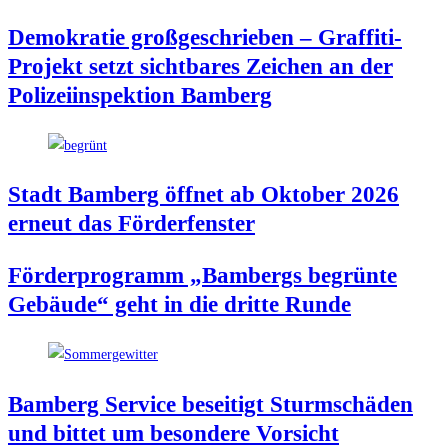
Demo­kra­tie groß­ge­schrie­ben – Graf­fi­ti-
Pro­jekt setzt sicht­ba­res Zei­chen an der
Poli­zei­in­spek­ti­on Bamberg
Stadt Bam­berg öff­net ab Okto­ber 2026
erneut das Förderfenster
För­der­pro­gramm „Bam­bergs begrün­te
Gebäu­de“ geht in die drit­te Runde
Bam­berg Ser­vice besei­tigt Sturm­schä­den
und bit­tet um beson­de­re Vorsicht