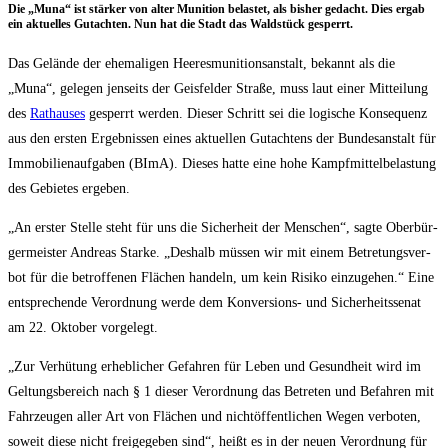
Die „Muna“ ist stär­ker von alter Muni­ti­on belas­tet, als bis­her gedacht. Dies ergab
ein aktu­el­les Gut­ach­ten. Nun hat die Stadt das Wald­stück gesperrt.
Das Gelän­de der ehe­ma­li­gen Hee­res­mu­ni­ti­ons­an­stalt, bekannt als die
„Muna“, gele­gen jen­seits der Geis­fel­der Stra­ße, muss laut einer Mit­tei­lung
des
Rat­hau­ses
gesperrt wer­den. Die­ser Schritt sei die logi­sche Kon­se­quenz
aus den ers­ten Ergeb­nis­sen eines aktu­el­len Gut­ach­tens der Bun­des­an­stalt für
Immo­bi­li­en­auf­ga­ben (BImA). Die­ses hat­te eine hohe Kampf­mit­tel­be­las­tung
des Gebie­tes ergeben.
„An ers­ter Stel­le steht für uns die Sicher­heit der Men­schen“, sag­te Ober­bür­
ger­meis­ter Andre­as Star­ke. „Des­halb müs­sen wir mit einem Betre­tungs­ver­
bot für die betrof­fe­nen Flä­chen han­deln, um kein Risi­ko ein­zu­ge­hen.“ Eine
ent­spre­chen­de Ver­ord­nung wer­de dem Kon­ver­si­ons- und Sicher­heits­se­nat
am 22. Okto­ber vorgelegt.
„Zur Ver­hü­tung erheb­li­cher Gefah­ren für Leben und Gesund­heit wird im
Gel­tungs­be­reich nach § 1 die­ser Ver­ord­nung das Betre­ten und Befah­ren mit
Fahr­zeu­gen aller Art von Flä­chen und nicht­öf­fent­li­chen Wegen ver­bo­ten,
soweit die­se nicht frei­ge­ge­ben sind“, heißt es in der neu­en Ver­ord­nung für