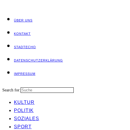
ÜBER UNS
KON­TAKT
STADT­ECHO
DATEN­SCHUTZ­ER­KLÄ­RUNG
IMPRES­SUM
Search for:
KUL­TUR
POLI­TIK
SOZIA­LES
SPORT