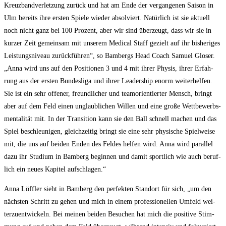
Kreuz­band­ver­let­zung zurück und hat am Ende der ver­gan­ge­nen Sai­son in
Ulm bereits ihre ers­ten Spie­le wie­der absol­viert. Natür­lich ist sie aktu­ell
noch nicht ganz bei 100 Pro­zent, aber wir sind über­zeugt, dass wir sie in
kur­zer Zeit gemein­sam mit unse­rem Medi­cal Staff gezielt auf ihr bis­he­ri­ges
Leis­tungs­ni­veau zurück­füh­ren“, so Bam­bergs Head Coach Samu­el Glo­ser.
„Anna wird uns auf den Posi­tio­nen 3 und 4 mit ihrer Phy­sis, ihrer Erfah­
rung aus der ers­ten Bun­des­li­ga und ihrer Lea­der­ship enorm wei­ter­hel­fen.
Sie ist ein sehr offe­ner, freund­li­cher und team­ori­en­tier­ter Mensch, bringt
aber auf dem Feld einen unglaub­li­chen Wil­len und eine gro­ße Wett­be­werbs­
men­ta­li­tät mit. In der Tran­si­ti­on kann sie den Ball schnell machen und das
Spiel beschleu­ni­gen, gleich­zei­tig bringt sie eine sehr phy­si­sche Spiel­wei­se
mit, die uns auf bei­den Enden des Fel­des hel­fen wird. Anna wird par­al­lel
dazu ihr Stu­di­um in Bam­berg begin­nen und damit sport­lich wie auch beruf­
lich ein neu­es Kapi­tel aufschlagen.“
Anna Löff­ler sieht in Bam­berg den per­fek­ten Stand­ort für sich, „um den
nächs­ten Schritt zu gehen und mich in einem pro­fes­sio­nel­len Umfeld wei­
ter­zu­ent­wi­ckeln. Bei mei­nen bei­den Besu­chen hat mich die posi­ti­ve Stim­