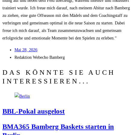
mung auf und neben dem Feld über­zeugt, wäh­rend inten­siv und fokus­siert
trai­niert wur­de. Ich freue mich dar­auf, nach mei­nem Abitur nach Bam­berg
zu zie­hen, eine gute Off­se­a­son mit den Mädels und dem Coa­ching­staff zu
ver­brin­gen und gemein­sam opti­mal in die neue Sai­son zu star­ten. Dabei
freue ich mich dar­auf, als Team zusam­men­zu­wach­sen und gemein­sam
erfolg­rei­che und emo­tio­na­le Momen­te bei den Spie­len zu erleben.“
Mai 28, 2026
Redak­ti­on
Web­echo Bamberg
DAS KÖNNTE SIE AUCH
INTERESSIEREN...
BBL-Pokal aus­ge­lost
BMA365 Bam­berg Bas­kets star­ten in