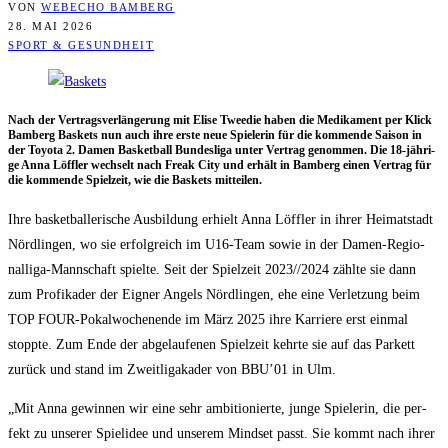
VON
WEBECHO BAMBERG
28. MAI 2026
SPORT & GESUNDHEIT
Nach der Ver­trags­ver­län­ge­rung mit Eli­se Tweed­ie haben die Medi­ka­ment per Klick
Bam­berg Bas­kets nun auch ihre ers­te neue Spie­le­rin für die kom­men­de Sai­son in
der Toyo­ta 2. Damen Bas­ket­ball Bun­des­li­ga unter Ver­trag genom­men. Die 18-jäh­ri­
ge Anna Löff­ler wech­selt nach Freak City und erhält in Bam­berg einen Ver­trag für
die kom­men­de Spiel­zeit, wie die Bas­kets mitteilen.
Ihre bas­ket­bal­le­ri­sche Aus­bil­dung erhielt Anna Löff­ler in ihrer Hei­mat­stadt
Nörd­lin­gen, wo sie erfolg­reich im U16-Team sowie in der Damen-Regio­
nal­li­ga-Mann­schaft spiel­te. Seit der Spiel­zeit 2023/​/​2024 zähl­te sie dann
zum Pro­fi­ka­der der Eig­ner Angels Nörd­lin­gen, ehe eine Ver­let­zung beim
TOP FOUR-Pokal­wo­chen­en­de im März 2025 ihre Kar­rie­re erst ein­mal
stopp­te. Zum Ende der abge­lau­fe­nen Spiel­zeit kehr­te sie auf das Par­kett
zurück und stand im Zweit­li­gaka­der von BBU’01 in Ulm.
„Mit Anna gewin­nen wir eine sehr ambi­tio­nier­te, jun­ge Spie­le­rin, die per­
fekt zu unse­rer Spiel­idee und unse­rem Mind­set passt. Sie kommt nach ihrer