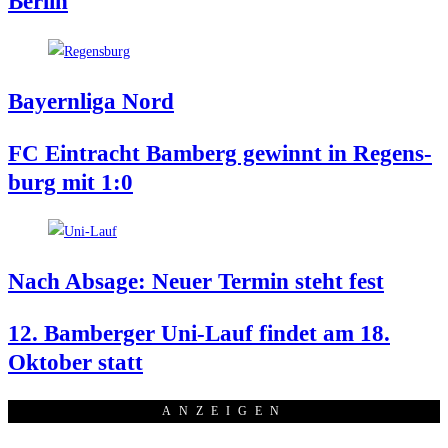
Berlin
Bay­ern­li­ga Nord
FC Ein­tracht Bam­berg gewinnt in Regens­
burg mit 1:0
Nach Absa­ge: Neu­er Ter­min steht fest
12. Bam­ber­ger Uni-Lauf fin­det am 18.
Okto­ber statt
ANZEI­GEN