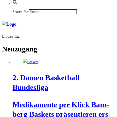
Search for:
Browse Tag
Neuzugang
2. Damen Bas­ket­ball
Bundesliga
Medi­ka­men­te per Klick Bam­
berg Bas­kets prä­sen­tie­ren ers­