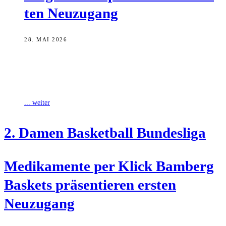
ten Neuzugang
28. MAI 2026
Nach der Vertragsverlängerung mit Elise Tweedie haben die
Medikament per Klick Bamberg Baskets nun auch ihre erste neue
Spielerin für die kommende
... weiter
2. Damen Bas­ket­ball Bundesliga
Medi­ka­men­te per Klick Bam­berg
Bas­kets prä­sen­tie­ren ers­ten
Neuzugang