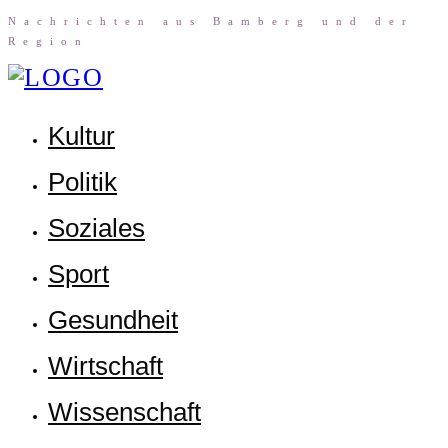
Nach­rich­ten aus Bam­berg und der
Region
Kul­tur
Poli­tik
Sozia­les
Sport
Gesund­heit
Wirt­schaft
Wis­sen­schaft