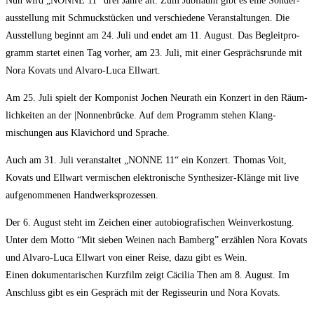
Nun wird „NONNE 11“ drei Jah­re alt. Zum Jubi­lä­um gibt es eine Son­der­
aus­stel­lung mit Schmuck­stü­cken und ver­schie­de­ne Ver­an­stal­tun­gen. Die
Aus­stel­lung beginnt am 24. Juli und endet am 11. August. Das Begleit­pro­
gramm star­tet einen Tag vor­her, am 23. Juli, mit einer Gesprächs­run­de mit
Nora Kovats und Alva­ro-Luca Ellwart.
Am 25. Juli spielt der Kom­po­nist Jochen Neu­r­a­th ein Kon­zert in den Räum­
lich­kei­ten an der |Non­nen­brü­cke. Auf dem Pro­gramm ste­hen Klang­
mischun­gen aus Kla­vichord und Sprache.
Auch am 31. Juli ver­an­stal­tet „NONNE 11“ ein Kon­zert. Tho­mas Voit,
Kovats und Ell­wart ver­mi­schen elek­tro­ni­sche Syn­the­si­zer-Klän­ge mit live
auf­ge­nom­me­nen Handwerksprozessen.
Der 6. August steht im Zei­chen einer auto­bio­gra­fi­schen Wein­ver­kos­tung.
Unter dem Mot­to “Mit sie­ben Wei­nen nach Bam­berg” erzählen Nora Kovats
und Alva­ro-Luca Ell­wart von einer Rei­se, dazu gibt es Wein.
Einen doku­men­ta­ri­schen Kurz­film zeigt Cäcilia Then am 8. August. Im
Anschluss gibt es ein Gespräch mit der Regis­seu­rin und Nora Kovats.