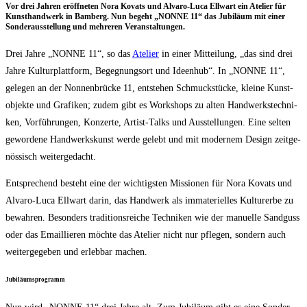
Vor drei Jah­ren eröff­ne­ten Nora Kovats und Alva­ro-Luca Ell­wart ein Ate­lier für
Kunst­hand­werk in Bam­berg. Nun begeht „NONNE 11“ das Jubi­lä­um mit einer
Son­der­aus­stel­lung und meh­re­ren Veranstaltungen.
Drei Jah­re „NONNE 11“, so das
Ate­lier
in einer Mit­tei­lung, „das sind drei
Jah­re Kul­tur­platt­form, Begeg­nungs­ort und Ideen­hub“. In „NONNE 11“,
gele­gen an der Non­nen­brü­cke 11, ent­ste­hen Schmuck­stü­cke, klei­ne Kunst­
ob­jek­te und Gra­fi­ken; zudem gibt es Work­shops zu alten Hand­werks­tech­ni­
ken, Vor­füh­run­gen, Kon­zer­te, Artist-Talks und Aus­stel­lun­gen. Eine sel­ten
gewor­de­ne Hand­werks­kunst wer­de gelebt und mit moder­nem Design zeit­ge­
nös­sisch weitergedacht.
Ent­spre­chend besteht eine der wich­tigs­ten Mis­sio­nen für Nora Kovats und
Alva­ro-Luca Ell­wart dar­in, das Hand­werk als imma­te­ri­el­les Kul­tur­er­be zu
bewah­ren. Beson­ders tra­di­ti­ons­rei­che Tech­ni­ken wie der manu­el­le Sand­guss
oder das Email­lie­ren möch­te das Ate­lier nicht nur pfle­gen, son­dern auch
wei­ter­ge­ge­ben und erleb­bar machen.
Jubi­lä­ums­pro­gramm