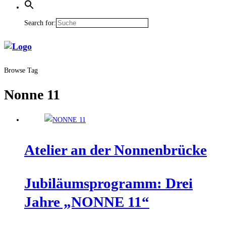
Search for:
Browse Tag
Nonne 11
Ate­lier an der Nonnenbrücke
Jubi­lä­ums­pro­gramm: Drei
Jah­re „NONNE 11“