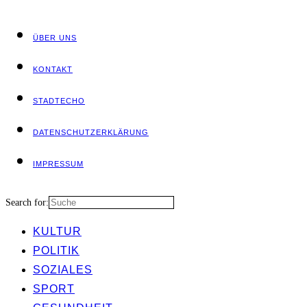
ÜBER UNS
KON­TAKT
STADT­ECHO
DATEN­SCHUTZ­ER­KLÄ­RUNG
IMPRES­SUM
Search for:
KUL­TUR
POLI­TIK
SOZIA­LES
SPORT