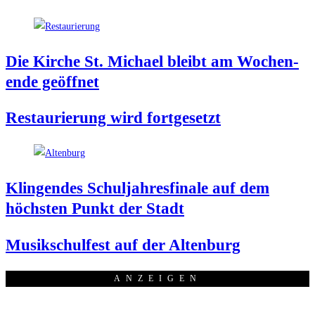
Die Kir­che St. Micha­el bleibt am Wochen­
en­de geöffnet
Restau­rie­rung wird fortgesetzt
Klin­gen­des Schul­jah­res­fi­na­le auf dem
höchs­ten Punkt der Stadt
Musik­schul­fest auf der Altenburg
ANZEI­GEN