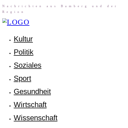
Nach­rich­ten aus Bam­berg und der
Region
Kul­tur
Poli­tik
Sozia­les
Sport
Gesund­heit
Wirt­schaft
Wis­sen­schaft