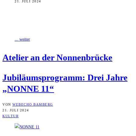
21. JULI 2024
Vor drei Jahren eröffneten Nora Kovats und Alvaro-Luca Ellwart ein
Atelier für Kunsthandwerk in Bamberg. Nun begeht „NONNE 11“
das Jubiläum mit
... weiter
Ate­lier an der Nonnenbrücke
Jubi­lä­ums­pro­gramm: Drei Jah­re
„NONNE 11“
VON
WEBECHO BAMBERG
21. JULI 2024
KULTUR