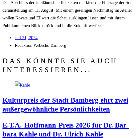
Den Abschluss der Jubi­lä­ums­fei­er­lich­kei­ten mar­kiert die Finis­sa­ge der Son­
der­aus­stel­lung am 11. August. Mit einem gesel­li­gen Nach­mit­tag im Ate­lier
wol­len Kovats und Ell­wart die Schau aus­klin­gen las­sen und mit ihrem
Publi­kum einen Blick zurück und in die Zukunft werfen.
Juli 21, 2024
Redak­ti­on
Web­echo Bamberg
DAS KÖNNTE SIE AUCH
INTERESSIEREN...
Kul­tur­preis der Stadt Bam­berg ehrt zwei
außer­ge­wöhn­li­che Persönlichkeiten
E.T.A.-Hoffmann-Preis 2026 für Dr. Bar­
ba­ra Kah­le und Dr. Ulrich Kahle