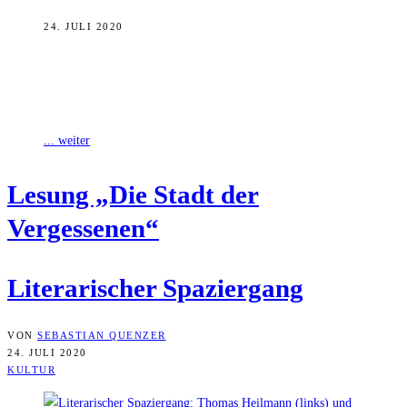
24. JULI 2020
Mit einem lite­ra­ri­schen Spa­zier­gang erweckt Tho­mas Heil­mann
nächs­ten Mitt­woch Pablo Novals Roman „Die Stadt der Ver­ges­se­nen“
zum Leben. Wir haben den Buch­händ­ler
... weiter
Lesung „Die Stadt der
Vergessenen“
Lite­ra­ri­scher Spaziergang
VON
SEBASTIAN QUENZER
24. JULI 2020
KULTUR