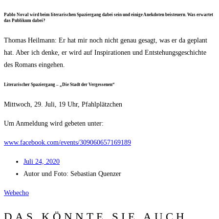
Pablo Noval wird beim lite­ra­ri­schen Spa­zier­gang dabei sein und eini­ge Anek­do­ten bei­steu­ern. Was erwar­tet
das Publi­kum dabei?
Tho­mas Heil­mann: Er hat mir noch nicht genau gesagt, was er da geplant
hat. Aber ich den­ke, er wird auf Inspi­ra­tio­nen und Ent­ste­hungs­ge­schich­te
des Romans eingehen.
Lite­ra­ri­scher Spa­zier­gang – „Die Stadt der Vergessenen“
Mitt­woch, 29. Juli, 19 Uhr, Pfahlplätzchen
Um Anmel­dung wird gebe­ten unter:
www.facebook.com/events/309060657169189
Juli 24, 2020
Autor und Foto:
Sebas­ti­an Quenzer
Web­echo
DAS KÖNNTE SIE AUCH