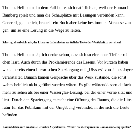
Tho­mas Heil­mann: In dem Fall bot es sich natür­lich an, weil der Roman in
Bam­berg spielt und man die Schau­plät­ze mit Lesun­gen ver­bin­den kann.
Gene­rell, glau­be ich, braucht ein Buch aber kei­ne bestimm­ten Vor­aus­set­zun­
gen, um so eine Lesung in die Wege zu leiten.
Schwingt die Absicht mit, der Lite­ra­tur dadurch eine zusätz­li­che Tie­fe oder Wer­tig­keit zu verleihen?
Tho­mas Heil­mann: Ja, ich den­ke schon, dass sich so eine neue Tie­fe errei­
chen lässt. Auch durch das Pro­kla­mie­ren­de des Lesens. Vor kur­zem haben
wir ja bereits einen lite­ra­ri­schen Spa­zier­gang mit „Ulys­ses“ von James Joy­ce
ver­an­stal­tet. Danach kamen Gesprä­che über das Werk zustan­de, die sonst
wahr­schein­lich nicht geführt wor­den wären. Es gibt wäh­rend­des­sen ein­fach
mehr zu sehen als bei einer Was­ser­glas-Lesung, bei der einer vor­ne sitzt und
liest. Durch den Spa­zier­gang ent­steht eine Öff­nung des Raums, die die Lite­
ra­tur für das Publi­kum mit der Umge­bung ver­bin­det, in der sich die Leu­te
befinden.
Kommt dabei auch ein dar­stel­le­ri­scher Aspekt hin­zu? Wer­den Sie die Figu­ren im Roman ein wenig spielen?