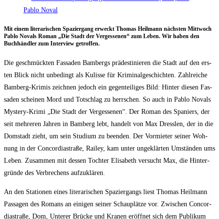
Mit einem lite­ra­ri­schen Spa­zier­gang erweckt Tho­mas Heil­mann nächs­ten Mitt­woch
Pablo Novals Roman „Die Stadt der Ver­ges­se­nen“ zum Leben. Wir haben den
Buch­händ­ler zum Inter­view getroffen.
Die geschmück­ten Fas­sa­den Bam­bergs prä­de­sti­nie­ren die Stadt auf den ers­
ten Blick nicht unbe­dingt als Kulis­se für Kri­mi­nal­ge­schich­ten. Zahl­rei­che
Bam­berg-Kri­mis zeich­nen jedoch ein gegen­tei­li­ges Bild: Hin­ter die­sen Fas­
sa­den schei­nen Mord und Tot­schlag zu herr­schen. So auch in Pablo Novals
Mys­tery-Kri­mi „Die Stadt der Ver­ges­se­nen“. Der Roman des Spa­ni­ers, der
seit meh­re­ren Jah­ren in Bam­berg lebt, han­delt von Max Dress­len, der in die
Dom­stadt zieht, um sein Stu­di­um zu been­den. Der Vor­mie­ter sei­ner Woh­
nung in der Con­cor­dia­stra­ße, Rai­ley, kam unter unge­klär­ten Umstän­den ums
Leben. Zusam­men mit des­sen Toch­ter Eli­sa­beth ver­sucht Max, die Hin­ter­
grün­de des Ver­bre­chens aufzuklären.
An den Sta­tio­nen eines lite­ra­ri­schen Spa­zier­gangs liest Tho­mas Heil­mann
Pas­sa­gen des Romans an eini­gen sei­ner Schau­plät­ze vor. Zwi­schen Con­cor­
dia­stra­ße, Dom, Unte­rer Brü­cke und Kra­nen eröff­net sich dem Publi­kum