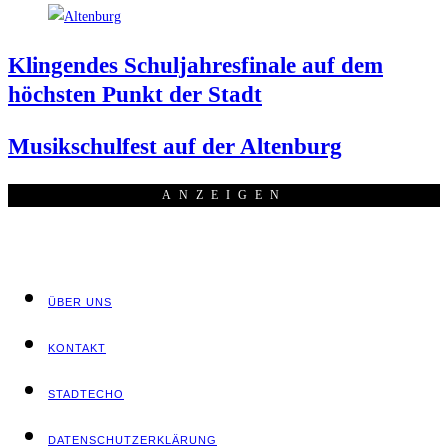
Klin­gen­des Schul­jah­res­fi­na­le auf dem
höchs­ten Punkt der Stadt
Musik­schul­fest auf der Altenburg
ANZEI­GEN
ÜBER UNS
KON­TAKT
STADT­ECHO
DATEN­SCHUTZ­ER­KLÄ­RUNG