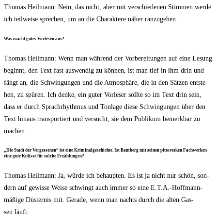
Tho­mas Heil­mann: Nein, das nicht, aber mit ver­schie­de­nen Stim­men wer­de
ich teil­wei­se spre­chen, um an die Cha­rak­te­re näher ranzugehen.
Was macht gutes Vor­le­sen aus?
Tho­mas Heil­mann: Wenn man wäh­rend der Vor­be­rei­tun­gen auf eine Lesung
beginnt, den Text fast aus­wen­dig zu kön­nen, ist man tief in ihm drin und
fängt an, die Schwin­gun­gen und die Atmo­sphä­re, die in den Sät­zen ent­ste­
hen, zu spü­ren. Ich den­ke, ein guter Vor­le­ser soll­te so im Text drin sein,
dass er durch Sprach­rhyth­mus und Ton­la­ge die­se Schwin­gun­gen über den
Text hin­aus trans­por­tiert und ver­sucht, sie dem Publi­kum bemerk­bar zu
machen.
„Die Stadt der Ver­ges­se­nen“ ist eine Kri­mi­nal­ge­schich­te. Ist Bam­berg mit sei­nen pit­to­res­ken Fach­wer­ken
eine gute Kulis­se für sol­che Erzählungen?
Tho­mas Heil­mann: Ja, wür­de ich behaup­ten. Es ist ja nicht nur schön, son­
dern auf gewis­se Wei­se schwingt auch immer so eine E.T.A.-Hoffmann-
mäßige Düs­ter­nis mit. Gera­de, wenn man nachts durch die alten Gas­
sen läuft.