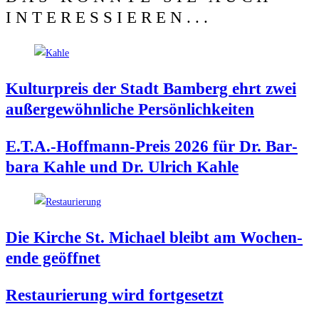
INTERESSIEREN...
Kul­tur­preis der Stadt Bam­berg ehrt zwei
außer­ge­wöhn­li­che Persönlichkeiten
E.T.A.-Hoffmann-Preis 2026 für Dr. Bar­
ba­ra Kah­le und Dr. Ulrich Kahle
Die Kir­che St. Micha­el bleibt am Wochen­
en­de geöffnet
Restau­rie­rung wird fortgesetzt