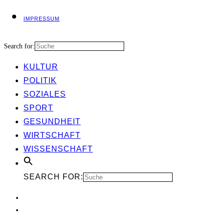
IMPRES­SUM
Search for:
KUL­TUR
POLI­TIK
SOZIA­LES
SPORT
GESUND­HEIT
WIRT­SCHAFT
WIS­SEN­SCHAFT
SEARCH FOR: