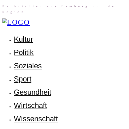
Nach­rich­ten aus Bam­berg und der
Region
Kul­tur
Poli­tik
Sozia­les
Sport
Gesund­heit
Wirt­schaft
Wis­sen­schaft