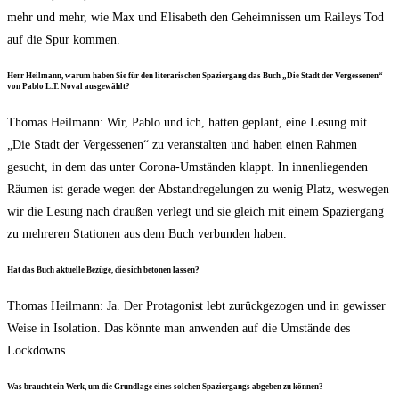
mehr und mehr, wie Max und Eli­sa­beth den Geheim­nis­sen um Rai­leys Tod
auf die Spur kommen.
Herr Heil­mann, war­um haben Sie für den lite­ra­ri­schen Spa­zier­gang das Buch „Die Stadt der Ver­ges­se­nen“
von Pablo L.T. Noval ausgewählt?
Tho­mas Heil­mann: Wir, Pablo und ich, hat­ten geplant, eine Lesung mit
„Die Stadt der Ver­ges­se­nen“ zu ver­an­stal­ten und haben einen Rah­men
gesucht, in dem das unter Coro­na-Umstän­den klappt. In innen­lie­gen­den
Räu­men ist gera­de wegen der Abstand­re­ge­lun­gen zu wenig Platz, wes­we­gen
wir die Lesung nach drau­ßen ver­legt und sie gleich mit einem Spa­zier­gang
zu meh­re­ren Sta­tio­nen aus dem Buch ver­bun­den haben.
Hat das Buch aktu­el­le Bezü­ge, die sich beto­nen lassen?
Tho­mas Heil­mann: Ja. Der Prot­ago­nist lebt zurück­ge­zo­gen und in gewis­ser
Wei­se in Iso­la­ti­on. Das könn­te man anwen­den auf die Umstän­de des
Lockdowns.
Was braucht ein Werk, um die Grund­la­ge eines sol­chen Spa­zier­gangs abge­ben zu können?