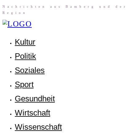
Nach­rich­ten aus Bam­berg und der
Region
Kul­tur
Poli­tik
Sozia­les
Sport
Gesund­heit
Wirt­schaft
Wis­sen­schaft