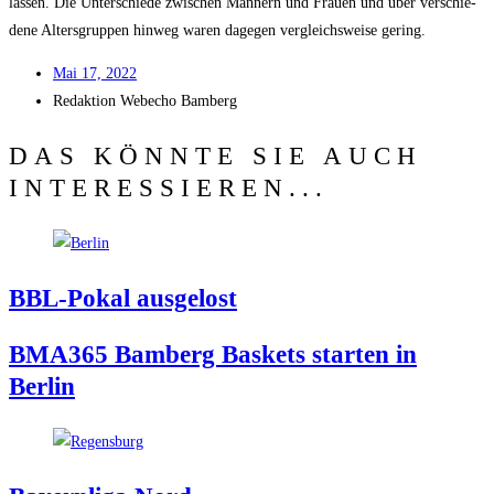
las­sen. Die Unter­schie­de zwi­schen Män­nern und Frau­en und über ver­schie­
de­ne Alters­grup­pen hin­weg waren dage­gen ver­gleichs­wei­se gering.
Mai 17, 2022
Redak­ti­on
Web­echo Bamberg
DAS KÖNNTE SIE AUCH
INTERESSIEREN...
BBL-Pokal aus­ge­lost
BMA365 Bam­berg Bas­kets star­ten in
Berlin