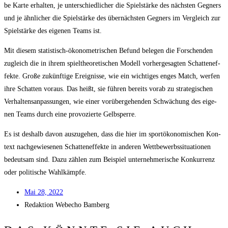
be Kar­te erhal­ten, je unter­schied­li­cher die Spiel­stär­ke des nächs­ten Geg­ners
und je ähn­li­cher die Spiel­stär­ke des über­nächs­ten Geg­ners im Ver­gleich zur
Spiel­stär­ke des eige­nen Teams ist.
Mit die­sem sta­tis­tisch-öko­no­me­tri­schen Befund bele­gen die For­schen­den
zugleich die in ihrem spiel­theo­re­ti­schen Modell vor­her­ge­sag­ten Schat­ten­ef­
fek­te. Gro­ße zukünf­ti­ge Ereig­nis­se, wie ein wich­ti­ges enges Match, wer­fen
ihre Schat­ten vor­aus. Das heißt, sie füh­ren bereits vor­ab zu stra­te­gi­schen
Ver­hal­tens­an­pas­sun­gen, wie einer vor­über­ge­hen­den Schwä­chung des eige­
nen Teams durch eine pro­vo­zier­te Gelbsperre.
Es ist des­halb davon aus­zu­ge­hen, dass die hier im sportöko­no­mi­schen Kon­
text nach­ge­wie­se­nen Schat­ten­ef­fek­te in ande­ren Wett­be­werbs­si­tua­tio­nen
bedeut­sam sind. Dazu zäh­len zum Bei­spiel unter­neh­me­ri­sche Kon­kur­renz
oder poli­ti­sche Wahlkämpfe.
Mai 28, 2022
Redak­ti­on
Web­echo Bamberg