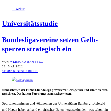
... weiter
Uni­ver­si­täts­stu­die
Bun­des­li­ga­ver­ei­ne set­zen Gelb­
sper­ren stra­te­gisch ein
VON
WEBECHO BAMBERG
28. MAI 2022
SPORT & GESUNDHEIT
Mann­schaf­ten der Fuß­ball-Bun­des­li­ga pro­vo­zie­ren Gelb­sper­ren und set­zen sie stra­
te­gisch ein. Das hat ein For­schungs­team nachgewiesen.
Sportöko­nom­in­nen und ‑öko­no­men der Uni­ver­si­tä­ten Bam­berg, Bie­le­feld
und Hagen haben anhand empi­ri­scher Daten her­aus­ge­fun­den, was schon län­