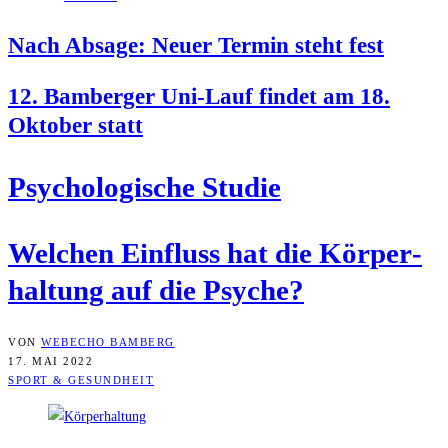
Nach Absa­ge: Neu­er Ter­min steht fest
12. Bam­ber­ger Uni-Lauf fin­det am 18.
Okto­ber statt
Psy­cho­lo­gi­sche Studie
Wel­chen Ein­fluss hat die Kör­per­
hal­tung auf die Psyche?
VON
WEBECHO BAMBERG
17. MAI 2022
SPORT & GESUNDHEIT