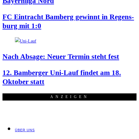
Bay­ern­li­ga Nord
FC Ein­tracht Bam­berg gewinnt in Regens­
burg mit 1:0
Nach Absa­ge: Neu­er Ter­min steht fest
12. Bam­ber­ger Uni-Lauf fin­det am 18.
Okto­ber statt
ANZEI­GEN
ÜBER UNS