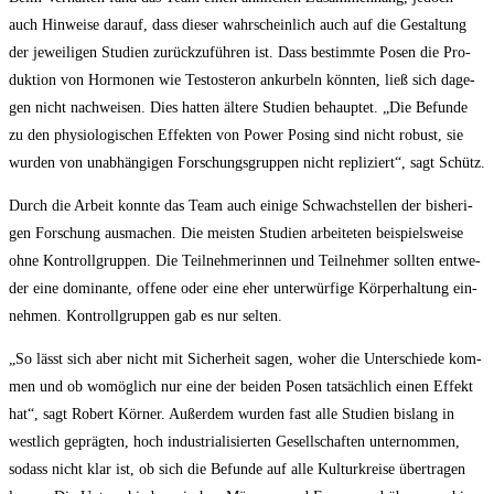
auch Hin­wei­se dar­auf, dass die­ser wahr­schein­lich auch auf die Gestal­tung
der jewei­li­gen Stu­di­en zurück­zu­füh­ren ist. Dass bestimm­te Posen die Pro­
duk­ti­on von Hor­mo­nen wie Tes­to­ste­ron ankur­beln könn­ten, ließ sich dage­
gen nicht nach­wei­sen. Dies hat­ten älte­re Stu­di­en behaup­tet. „Die Befun­de
zu den phy­sio­lo­gi­schen Effek­ten von Power Posing sind nicht robust, sie
wur­den von unab­hän­gi­gen For­schungs­grup­pen nicht repli­ziert“, sagt Schütz.
Durch die Arbeit konn­te das Team auch eini­ge Schwach­stel­len der bis­he­ri­
gen For­schung aus­ma­chen. Die meis­ten Stu­di­en arbei­te­ten bei­spiels­wei­se
ohne Kon­troll­grup­pen. Die Teil­neh­me­rin­nen und Teil­neh­mer soll­ten ent­we­
der eine domi­nan­te, offe­ne oder eine eher unter­wür­fi­ge Kör­per­hal­tung ein­
neh­men. Kon­troll­grup­pen gab es nur selten.
„So lässt sich aber nicht mit Sicher­heit sagen, woher die Unter­schie­de kom­
men und ob womög­lich nur eine der bei­den Posen tat­säch­lich einen Effekt
hat“, sagt Robert Kör­ner. Außer­dem wur­den fast alle Stu­di­en bis­lang in
west­lich gepräg­ten, hoch indus­tria­li­sier­ten Gesell­schaf­ten unter­nom­men,
sodass nicht klar ist, ob sich die Befun­de auf alle Kul­tur­krei­se über­tra­gen