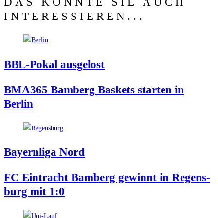
DAS KÖNNTE SIE AUCH
INTERESSIEREN...
BBL-Pokal aus­ge­lost
BMA365 Bam­berg Bas­kets star­ten in
Berlin
Bay­ern­li­ga Nord
FC Ein­tracht Bam­berg gewinnt in Regens­
burg mit 1:0