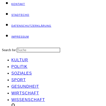
KON­TAKT
STADT­ECHO
DATEN­SCHUTZ­ER­KLÄ­RUNG
IMPRES­SUM
Search for:
KUL­TUR
POLI­TIK
SOZIA­LES
SPORT
GESUND­HEIT
WIRT­SCHAFT
WIS­SEN­SCHAFT