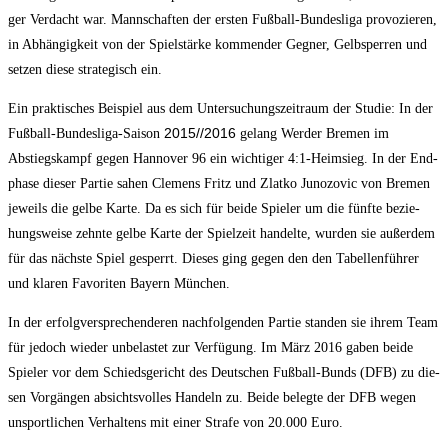
ger Ver­dacht war. Mann­schaf­ten der ers­ten Fuß­ball-Bun­des­li­ga pro­vo­zie­ren,
in Abhän­gig­keit von der Spiel­stär­ke kom­men­der Geg­ner, Gelb­sper­ren und
set­zen die­se stra­te­gisch ein.
Ein prak­ti­sches Bei­spiel aus dem Unter­su­chungs­zeit­raum der Stu­die: In der
2015/​/​2016
Fuß­ball-Bun­des­li­ga-Sai­son
gelang Wer­der Bre­men im
Abstiegs­kampf gegen Han­no­ver 96 ein wich­ti­ger 4:1‑Heimsieg. In der End­
pha­se die­ser Par­tie sahen Cle­mens Fritz und Zlat­ko Juno­zo­vic von Bre­men
jeweils die gel­be Kar­te.
Da es sich für bei­de Spie­ler um die fünf­te bezie­
hungs­wei­se zehn­te gel­be Kar­te der Spiel­zeit han­del­te, wur­den sie außer­dem
für das nächs­te Spiel gesperrt. Die­ses ging gegen den den Tabel­len­füh­rer
und kla­ren Favo­ri­ten Bay­ern München.
In der erfolg­ver­spre­chen­de­ren nach­fol­gen­den Par­tie stan­den sie ihrem Team
für jedoch wie­der unbe­las­tet zur Ver­fü­gung. Im März 2016 gaben bei­de
Spie­ler vor dem Schieds­ge­richt des Deut­schen Fuß­ball-Bunds (DFB) zu die­
sen Vor­gän­gen absichts­vol­les Han­deln zu. Bei­de beleg­te der DFB wegen
unsport­li­chen Ver­hal­tens mit einer Stra­fe von 20.000 Euro.