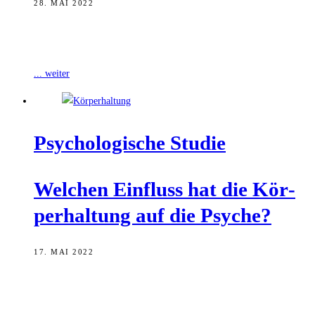
28. MAI 2022
Mannschaften der Fußball-Bundesliga provozieren Gelbsperren und
setzen sie strategisch ein. Das hat ein Forschungsteam nachgewiesen.
... weiter
Psy­cho­lo­gi­sche Studie
Wel­chen Ein­fluss hat die Kör­
per­hal­tung auf die Psyche?
17. MAI 2022
Eine dominante oder aufrechte Körperhaltung kann dabei helfen,
dass sich Menschen selbstsicherer fühlen und sich womöglich auch
entsprechend verhalten. Was einzelne Studien