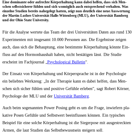
Eine domi­nan­te oder auf­rech­te Kör­per­hal­tung kann dabei hel­fen, dass sich Men­
schen selbst­si­che­rer füh­len und sich womög­lich auch ent­spre­chend ver­hal­ten. Was
ein­zel­ne Stu­di­en bereits nahe­ge­legt hat­ten, zeigt nun deut­lich eine neue Aus­wer­tung
der Mar­tin-Luther-Uni­ver­si­tät Hal­le-Wit­ten­berg (MLU), der Uni­ver­si­tät Bam­berg
und der Ohio Sta­te University.
Für die Ana­ly­se wer­te­te das Team der drei Uni­ver­si­tä­ten Daten aus rund 130
Expe­ri­men­ten mit ins­ge­samt 10.000 Per­so­nen aus. Die Ergeb­nis­se zei­gen
auch, dass sich die Behaup­tung, eine bestimm­te Kör­per­hal­tung könn­te Ein­
fluss auf den Hor­mon­haus­halt haben, nicht bestä­ti­gen lässt. Die Stu­die
erscheint im Fach­jour­nal „
Psy­cho­lo­gi­cal Bul­le­tin
“.
Der Ein­satz von Kör­per­hal­tung und Kör­per­spra­che ist in der Psy­cho­lo­gie
ein belieb­tes Werk­zeug: „In der The­ra­pie kann es dabei hel­fen, dass Men­
schen sich sicher füh­len und posi­ti­ve Gefüh­le erle­ben“, sagt Robert Kör­ner,
Psy­cho­lo­ge der MLU und der
Uni­ver­si­tät Bam­berg
.
Auch beim soge­nann­ten Power Posing geht es um die Fra­ge, inwie­fern pla­
ka­ti­ve Posen Gefüh­le und Selbst­wert beein­flus­sen kön­nen. Ein typi­sches
Bei­spiel für eine sol­che Kör­per­hal­tung ist die Sie­ger­po­se mit aus­ge­streck­ten
Armen, die laut Stu­di­en das Selbst­be­wusst­sein stei­gern soll.