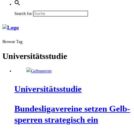
Search for:
Browse Tag
Universitätsstudie
Uni­ver­si­täts­stu­die
Bun­des­li­ga­ver­ei­ne set­zen Gelb­
sper­ren stra­te­gisch ein