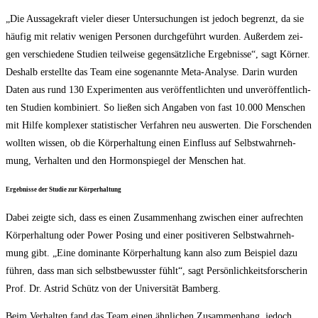
„Die Aus­sa­ge­kraft vie­ler die­ser Unter­su­chun­gen ist jedoch begrenzt, da sie
häu­fig mit rela­tiv weni­gen Per­so­nen durch­ge­führt wur­den. Außer­dem zei­
gen ver­schie­de­ne Stu­di­en teil­wei­se gegen­sätz­li­che Ergeb­nis­se“, sagt Kör­ner.
Des­halb erstell­te das Team eine soge­nann­te Meta-Ana­ly­se. Dar­in wur­den
Daten aus rund 130 Expe­ri­men­ten aus ver­öf­fent­lich­ten und unver­öf­fent­lich­
ten Stu­di­en kom­bi­niert. So lie­ßen sich Anga­ben von fast 10.000 Men­schen
mit Hil­fe kom­ple­xer sta­tis­ti­scher Ver­fah­ren neu aus­wer­ten. Die For­schen­den
woll­ten wis­sen, ob die Kör­per­hal­tung einen Ein­fluss auf Selbst­wahr­neh­
mung, Ver­hal­ten und den Hor­mon­spie­gel der Men­schen hat.
Ergeb­nis­se der Stu­die zur Körperhaltung
Dabei zeig­te sich, dass es einen Zusam­men­hang zwi­schen einer auf­rech­ten
Kör­per­hal­tung oder Power Posing und einer posi­ti­ve­ren Selbst­wahr­neh­
mung gibt. „Eine domi­nan­te Kör­per­hal­tung kann also zum Bei­spiel dazu
füh­ren, dass man sich selbst­be­wuss­ter fühlt“, sagt Per­sön­lich­keits­for­sche­rin
Prof. Dr. Astrid Schütz von der Uni­ver­si­tät Bamberg.
Beim Ver­hal­ten fand das Team einen ähn­li­chen Zusam­men­hang, jedoch