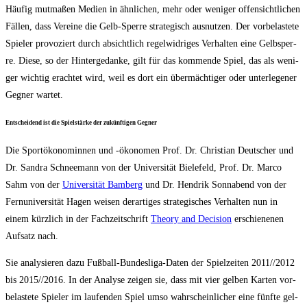
Häu­fig mut­ma­ßen Medi­en in ähn­li­chen, mehr oder weni­ger offen­sicht­li­chen
Fäl­len, dass Ver­ei­ne die Gelb-Sper­re stra­te­gisch aus­nut­zen. Der vor­be­las­te­te
Spie­ler pro­vo­ziert durch absicht­lich regel­wid­ri­ges Ver­hal­ten eine Gelb­sper­
re. Die­se, so der Hin­ter­ge­dan­ke, gilt für das kom­men­de Spiel, das als weni­
ger wich­tig erach­tet wird, weil es dort ein über­mäch­ti­ger oder unter­le­ge­ner
Geg­ner wartet.
Ent­schei­dend ist die Spiel­stär­ke der zukünf­ti­gen Gegner
Die Sportöko­nom­in­nen und ‑öko­no­men Prof. Dr. Chris­ti­an Deut­scher und
Dr. San­dra Schnee­mann von der Uni­ver­si­tät Bie­le­feld, Prof. Dr. Mar­co
Sahm von der
Uni­ver­si­tät Bam­berg
und Dr. Hen­drik Sonn­abend von der
Fern­uni­ver­si­tät Hagen wei­sen der­ar­ti­ges stra­te­gi­sches Ver­hal­ten nun in
einem kürz­lich in der Fach­zeit­schrift
Theo­ry and Decis­i­on
erschie­ne­nen
Auf­satz nach.
Sie ana­ly­sie­ren dazu Fuß­ball-Bun­des­li­ga-Daten der Spiel­zei­ten 2011/​/​2012
bis 2015/​/​2016. In der Ana­ly­se zei­gen sie, dass mit vier gel­ben Kar­ten vor­
be­las­te­te Spie­ler im lau­fen­den Spiel umso wahr­schein­li­cher eine fünf­te gel­