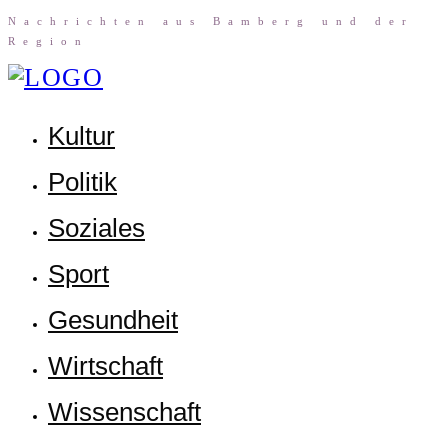
Nach­rich­ten aus Bam­berg und der
Region
Kul­tur
Poli­tik
Sozia­les
Sport
Gesund­heit
Wirt­schaft
Wis­sen­schaft