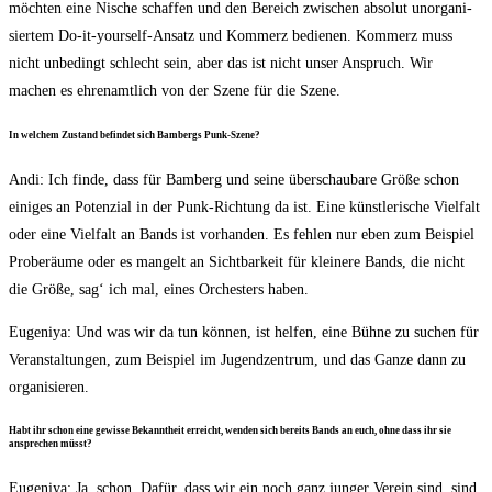
möch­ten eine Nische schaf­fen und den Bereich zwi­schen abso­lut unor­ga­ni­
sier­tem Do-it-yours­elf-Ansatz und Kom­merz bedie­nen. Kom­merz muss
nicht unbe­dingt schlecht sein, aber das ist nicht unser Anspruch. Wir
machen es ehren­amt­lich von der Sze­ne für die Szene.
In wel­chem Zustand befin­det sich Bam­bergs Punk-Szene?
Andi: Ich fin­de, dass für Bam­berg und sei­ne über­schau­ba­re Grö­ße schon
eini­ges an Poten­zi­al in der Punk-Rich­tung da ist. Eine künst­le­ri­sche Viel­falt
oder eine Viel­falt an Bands ist vor­han­den. Es feh­len nur eben zum Bei­spiel
Pro­be­räu­me oder es man­gelt an Sicht­bar­keit für klei­ne­re Bands, die nicht
die Grö­ße, sag‘ ich mal, eines Orches­ters haben.
Euge­ni­ya: Und was wir da tun kön­nen, ist hel­fen, eine Büh­ne zu suchen für
Ver­an­stal­tun­gen, zum Bei­spiel im Jugend­zen­trum, und das Gan­ze dann zu
organisieren.
Habt ihr schon eine gewis­se Bekannt­heit erreicht, wen­den sich bereits Bands an euch, ohne dass ihr sie
anspre­chen müsst?
Euge­ni­ya: Ja, schon. Dafür, dass wir ein noch ganz jun­ger Ver­ein sind, sind