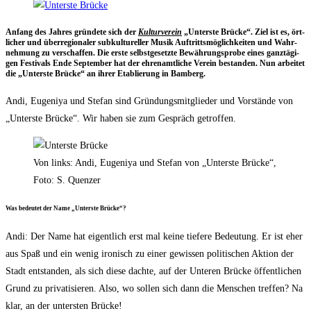
Anfang des Jah­res grün­de­te sich der
Kul­tur­ver­ein
„Unters­te Brü­cke“. Ziel ist es, ört­
li­cher und über­re­gio­na­ler sub­kul­tu­rel­ler Musik Auf­tritts­mög­lich­kei­ten und Wahr­
neh­mung zu ver­schaf­fen. Die ers­te selbst­ge­setz­te Bewäh­rungs­pro­be eines ganz­tä­gi­
gen Fes­ti­vals Ende Sep­tem­ber hat der ehren­amt­li­che Ver­ein bestan­den. Nun arbei­tet
die „Unters­te Brü­cke“ an ihrer Eta­blie­rung in Bamberg.
Andi, Euge­ni­ya und Ste­fan sind Grün­dungs­mit­glie­der und Vor­stän­de von
„Unters­te Brü­cke“. Wir haben sie zum Gespräch getroffen.
Von links: Andi, Euge­ni­ya und Ste­fan von „Unters­te Brü­cke“,
Foto: S. Quenzer
Was bedeu­tet der Name „Unters­te Brücke“?
Andi: Der Name hat eigent­lich erst mal kei­ne tie­fe­re Bedeu­tung. Er ist eher
aus Spaß und ein wenig iro­nisch zu einer gewis­sen poli­ti­schen Akti­on der
Stadt ent­stan­den, als sich die­se dach­te, auf der Unte­ren Brü­cke öffent­li­chen
Grund zu pri­va­ti­sie­ren. Also, wo sol­len sich dann die Men­schen tref­fen? Na
klar, an der unters­ten Brücke!