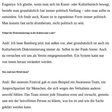
Euge­ni­ya: Ich glau­be, wenn man sich im Kunst- oder Kul­tur­be­reich bewegt,
bezieht man grund­sätz­lich fast immer poli­tisch Stel­lung – oder man soll­te es
zumin­dest. Ich fin­de auch, Kunst ist in irgend­ei­ner Form immer poli­tisch.
Man kommt fast nicht drum­her­um, nicht poli­tisch zu sein.
Nehmt ihr Dis­kri­mi­nie­rung in der Kul­tur­sze­ne wahr?
Andi: Ich las­se Bam­berg jetzt mal außen vor, aber grund­sätz­lich ist auch im
Kul­tur­be­trieb Dis­kri­mi­nie­rung immer da. Selbst in der Punk-Sze­ne. Auch
da ver­su­chen wir uns als Ver­ein ent­ge­gen­zu­stel­len. Ein Sys­tem kann nur
von innen her­aus ver­än­dert werden.
Was sind eure Mit­tel dazu?
Andi: Bei unse­rem Fes­ti­val gab es zum Bei­spiel ein Awa­re­ness-Team, ein
Ansprech­part­ner für Men­schen, die sich wegen des Ver­hal­tens ande­rer
unwohl füh­len. Das Team nimmt jede Situa­ti­on ernst und ver­sucht, gemein­
sam mit der betrof­fe­nen Per­son zu klä­ren, was los ist und wie die Sache
geklärt wer­den kann.