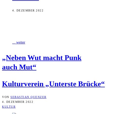
4. DEZEMBER 2022
Anfang des Jahres gründete sich der Kulturverein „Unterste Brücke“.
Ziel ist es, örtlicher und überregionaler subkultureller Musik
Auftrittsmöglichkeiten und Wahrnehmung zu verschaffen.
... weiter
„Neben Wut macht Punk
auch Mut“
Kul­tur­ver­ein „Unters­te Brücke“
VON
SEBASTIAN QUENZER
4. DEZEMBER 2022
KULTUR