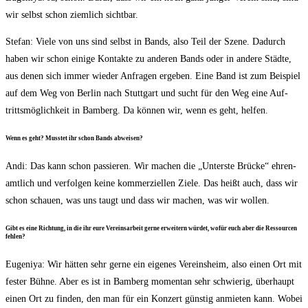
wir selbst schon ziem­lich sichtbar.
Ste­fan: Vie­le von uns sind selbst in Bands, also Teil der Sze­ne. Dadurch
haben wir schon eini­ge Kon­tak­te zu ande­ren Bands oder in ande­re Städ­te,
aus denen sich immer wie­der Anfra­gen erge­ben. Eine Band ist zum Bei­spiel
auf dem Weg von Ber­lin nach Stutt­gart und sucht für den Weg eine Auf­
tritts­mög­lich­keit in Bam­berg. Da kön­nen wir, wenn es geht, helfen.
Wenn es geht? Muss­tet ihr schon Bands abweisen?
Andi: Das kann schon pas­sie­ren. Wir machen die „Unters­te Brü­cke“ ehren­
amt­lich und ver­fol­gen kei­ne kom­mer­zi­el­len Zie­le. Das heißt auch, dass wir
schon schau­en, was uns taugt und dass wir machen, was wir wollen.
Gibt es eine Rich­tung, in die ihr eure Ver­eins­ar­beit ger­ne erwei­tern wür­det, wofür euch aber die Res­sour­cen
fehlen?
Euge­ni­ya: Wir hät­ten sehr ger­ne ein eige­nes Ver­eins­heim, also einen Ort mit
fes­ter Büh­ne. Aber es ist in Bam­berg momen­tan sehr schwie­rig, über­haupt
einen Ort zu fin­den, den man für ein Kon­zert güns­tig anmie­ten kann. Wobei