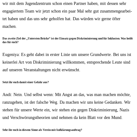
wir mit dem Jugend­zen­trum schon einen Part­ner haben, mit des­sen sehr
enga­gier­tem Team wir jetzt schon ein paar Mal sehr gut zusam­men­ge­ar­bei­
tet haben und das uns sehr gehol­fen hat. Das wür­den wir ger­ne öfter
machen.
Das zwei­te Ziel der „Unters­ten Brü­cke“ ist der Ein­satz gegen Dis­kri­mi­nie­rung und für Inklu­si­on. Was heißt
das für euch?
Euge­ni­ya: Es geht dabei in ers­ter Linie um unse­re Grund­wer­te. Bei uns ist
kei­ner­lei Art von Dis­kri­mi­nie­rung will­kom­men, ent­spre­chen­de Leu­te sind
auf unse­ren Ver­an­stal­tun­gen nicht erwünscht.
Setzt ihr euch damit einer Gefahr aus?
Andi: Nein. Und selbst wenn: Mit Angst an das, was man machen möch­te,
ran­zu­ge­hen, ist der fal­sche Weg. Da machen wir uns kei­ne Gedan­ken. Wir
ste­hen für unse­re Wer­te ein, wir ste­hen ein gegen Dis­kri­mi­nie­rung, Nazis
und Ver­schwö­rungs­theo­rien und neh­men da kein Blatt vor den Mund.
Sehr ihr euch in die­sem Sin­ne als Ver­ein mit Aufklärungsauftrag?