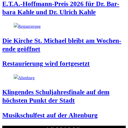
E.T.A.-Hoffmann-Preis 2026 für Dr. Bar­
ba­ra Kah­le und Dr. Ulrich Kahle
Die Kir­che St. Micha­el bleibt am Wochen­
en­de geöffnet
Restau­rie­rung wird fortgesetzt
Klin­gen­des Schul­jah­res­fi­na­le auf dem
höchs­ten Punkt der Stadt
Musik­schul­fest auf der Altenburg