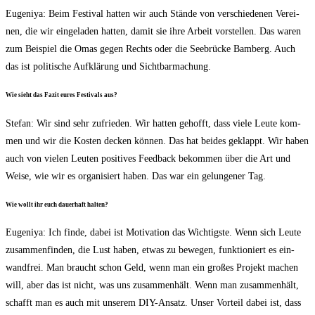
Euge­ni­ya: Beim Fes­ti­val hat­ten wir auch Stän­de von ver­schie­de­nen Ver­ei­
nen, die wir ein­ge­la­den hat­ten, damit sie ihre Arbeit vor­stel­len. Das waren
zum Bei­spiel die Omas gegen Rechts oder die See­brü­cke Bam­berg. Auch
das ist poli­ti­sche Auf­klä­rung und Sichtbarmachung.
Wie sieht das Fazit eures Fes­ti­vals aus?
Ste­fan: Wir sind sehr zufrie­den. Wir hat­ten gehofft, dass vie­le Leu­te kom­
men und wir die Kos­ten decken kön­nen. Das hat bei­des geklappt. Wir haben
auch von vie­len Leu­ten posi­ti­ves Feed­back bekom­men über die Art und
Wei­se, wie wir es orga­ni­siert haben. Das war ein gelun­ge­ner Tag.
Wie wollt ihr euch dau­er­haft halten?
Euge­ni­ya: Ich fin­de, dabei ist Moti­va­ti­on das Wich­tigs­te. Wenn sich Leu­te
zusam­men­fin­den, die Lust haben, etwas zu bewe­gen, funk­tio­niert es ein­
wand­frei. Man braucht schon Geld, wenn man ein gro­ßes Pro­jekt machen
will, aber das ist nicht, was uns zusam­men­hält. Wenn man zusam­men­hält,
schafft man es auch mit unse­rem DIY-Ansatz. Unser Vor­teil dabei ist, dass