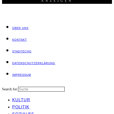
ANZEI­GEN
ÜBER UNS
KON­TAKT
STADT­ECHO
DATEN­SCHUTZ­ER­KLÄ­RUNG
IMPRES­SUM
Search for:
KUL­TUR
POLI­TIK