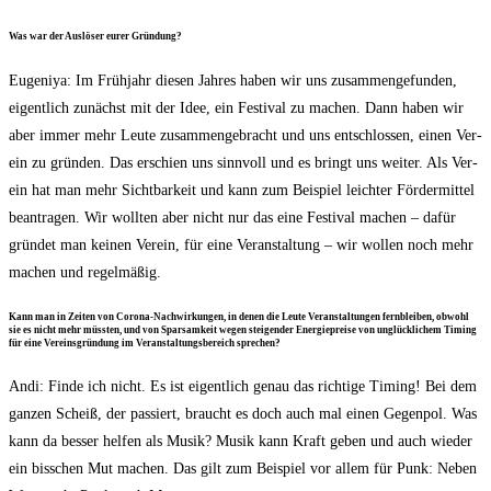
Was war der Aus­lö­ser eurer Gründung?
Euge­ni­ya: Im Früh­jahr die­sen Jah­res haben wir uns zusam­men­ge­fun­den,
eigent­lich zunächst mit der Idee, ein Fes­ti­val zu machen. Dann haben wir
aber immer mehr Leu­te zusam­men­ge­bracht und uns ent­schlos­sen, einen Ver­
ein zu grün­den. Das erschien uns sinn­voll und es bringt uns wei­ter. Als Ver­
ein hat man mehr Sicht­bar­keit und kann zum Bei­spiel leich­ter För­der­mit­tel
bean­tra­gen. Wir woll­ten aber nicht nur das eine Fes­ti­val machen – dafür
grün­det man kei­nen Ver­ein, für eine Ver­an­stal­tung – wir wol­len noch mehr
machen und regelmäßig.
Kann man in Zei­ten von Coro­na-Nach­wir­kun­gen, in denen die Leu­te Ver­an­stal­tun­gen fern­blei­ben, obwohl
sie es nicht mehr müss­ten, und von Spar­sam­keit wegen stei­gen­der Ener­gie­prei­se von unglück­li­chem Timing
für eine Ver­eins­grün­dung im Ver­an­stal­tungs­be­reich sprechen?
Andi: Fin­de ich nicht. Es ist eigent­lich genau das rich­ti­ge Timing! Bei dem
gan­zen Scheiß, der pas­siert, braucht es doch auch mal einen Gegen­pol. Was
kann da bes­ser hel­fen als Musik? Musik kann Kraft geben und auch wie­der
ein biss­chen Mut machen. Das gilt zum Bei­spiel vor allem für Punk: Neben