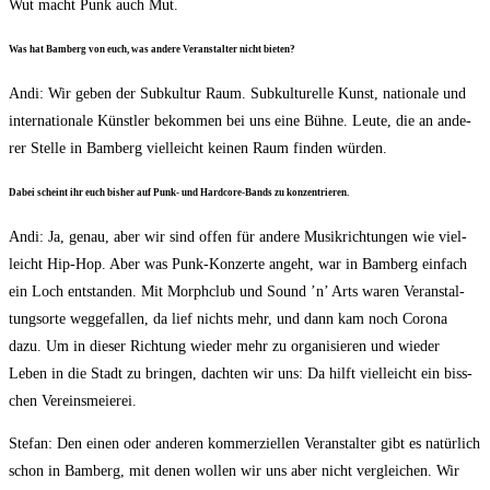
Wut macht Punk auch Mut.
Was hat Bam­berg von euch, was ande­re Ver­an­stal­ter nicht bieten?
Andi: Wir geben der Sub­kul­tur Raum. Sub­kul­tu­rel­le Kunst, natio­na­le und
inter­na­tio­na­le Künst­ler bekom­men bei uns eine Büh­ne. Leu­te, die an ande­
rer Stel­le in Bam­berg viel­leicht kei­nen Raum fin­den würden.
Dabei scheint ihr euch bis­her auf Punk- und Hard­core-Bands zu konzentrieren.
Andi: Ja, genau, aber wir sind offen für ande­re Musik­rich­tun­gen wie viel­
leicht Hip-Hop. Aber was Punk-Kon­zer­te angeht, war in Bam­berg ein­fach
ein Loch ent­stan­den. Mit Mor­ph­club und Sound ’n’ Arts waren Ver­an­stal­
tungs­or­te weg­ge­fal­len, da lief nichts mehr, und dann kam noch Coro­na
dazu. Um in die­ser Rich­tung wie­der mehr zu orga­ni­sie­ren und wie­der
Leben in die Stadt zu brin­gen, dach­ten wir uns: Da hilft viel­leicht ein biss­
chen Vereinsmeierei.
Ste­fan: Den einen oder ande­ren kom­mer­zi­el­len Ver­an­stal­ter gibt es natür­lich
schon in Bam­berg, mit denen wol­len wir uns aber nicht ver­glei­chen. Wir