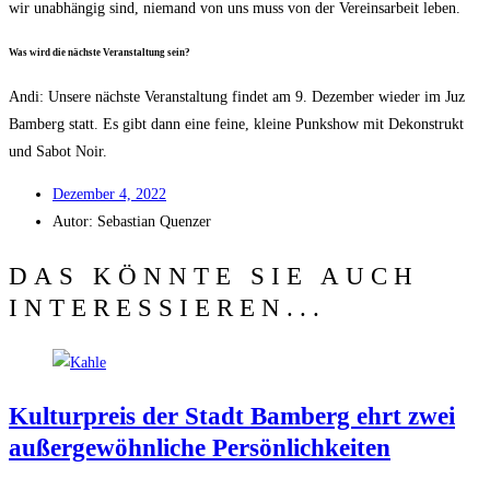
wir unab­hän­gig sind, nie­mand von uns muss von der Ver­eins­ar­beit leben.
Was wird die nächs­te Ver­an­stal­tung sein?
Andi: Unse­re nächs­te Ver­an­stal­tung fin­det am 9. Dezem­ber wie­der im Juz
Bam­berg statt. Es gibt dann eine fei­ne, klei­ne Punk­show mit Dekon­strukt
und Sabot Noir.
Dezem­ber 4, 2022
Autor:
Sebas­ti­an Quenzer
DAS KÖNNTE SIE AUCH
INTERESSIEREN...
Kul­tur­preis der Stadt Bam­berg ehrt zwei
außer­ge­wöhn­li­che Persönlichkeiten