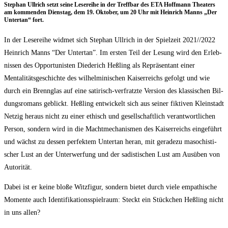
Ste­phan Ull­rich setzt sei­ne Lese­rei­he in der Treff­bar des ETA Hoff­mann Thea­ters
am kom­men­den Diens­tag, dem 19. Okto­ber, um 20 Uhr mit Hein­rich Manns „Der
Unter­tan“ fort.
In der Lese­rei­he wid­met sich Ste­phan Ull­rich in der Spiel­zeit 2021/​/​2022
Hein­rich Manns “Der Unter­tan”. Im ers­ten Teil der Lesung wird den Erleb­
nis­sen des Oppor­tu­nis­ten Diede­rich Heß­ling als Repräsentant einer
Mentalitätsgeschichte des wil­hel­mi­ni­schen Kai­ser­reichs gefolgt und wie
durch ein Brenn­glas auf eine sati­risch-ver­fratz­te Ver­si­on des klas­si­schen Bil­
dungs­ro­mans geblickt. Heß­ling ent­wi­ckelt sich aus sei­ner fik­ti­ven Klein­stadt
Netz­ig her­aus nicht zu einer ethisch und gesell­schaft­lich ver­ant­wort­li­chen
Per­son, son­dern wird in die Macht­me­cha­nis­men des Kai­ser­reichs eingeführt
und wächst zu des­sen per­fek­tem Unter­tan her­an, mit gera­de­zu maso­chis­ti­
scher Lust an der Unter­wer­fung und der sadis­ti­schen Lust am Ausüben von
Autorität.
Dabei ist er kei­ne blo­ße Witz­fi­gur, son­dern bie­tet durch vie­le empa­thi­sche
Momen­te auch Iden­ti­fi­ka­ti­ons­spiel­raum: Steckt ein Stückchen Heß­ling nicht
in uns allen?