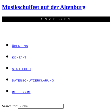
Musik­schul­fest auf der Altenburg
ANZEI­GEN
ÜBER UNS
KON­TAKT
STADT­ECHO
DATEN­SCHUTZ­ER­KLÄ­RUNG
IMPRES­SUM
Search for: