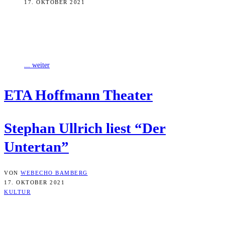
17. OKTOBER 2021
Stephan Ullrich setzt seine Lesereihe in der Treffbar des ETA
Hoffmann Theaters am kommenden Dienstag, dem 19. Oktober, um
20 Uhr mit
... weiter
ETA Hoff­mann Theater
Ste­phan Ull­rich liest “Der
Untertan”
VON
WEBECHO BAMBERG
17. OKTOBER 2021
KULTUR