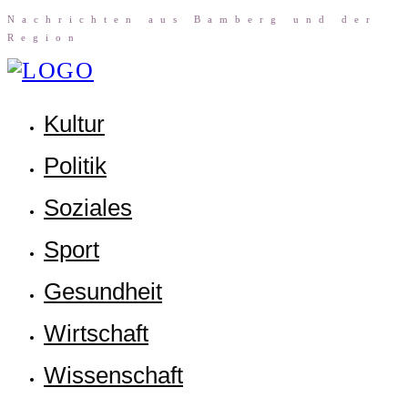
Nach­rich­ten aus Bam­berg und der
Region
Kul­tur
Poli­tik
Sozia­les
Sport
Gesund­heit
Wirt­schaft
Wis­sen­schaft