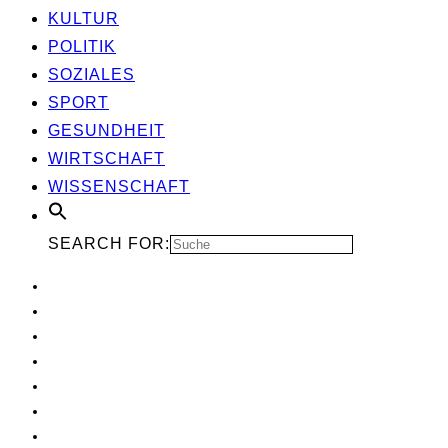
KUL­TUR
POLI­TIK
SOZIA­LES
SPORT
GESUND­HEIT
WIRT­SCHAFT
WIS­SEN­SCHAFT
SEARCH FOR: