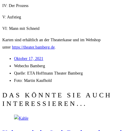
IV: Der Prozess
V: Auf­stieg
VI: Mann mit Schneid
Kar­ten sind erhält­lich an der Thea­ter­kas­se und im Web­shop
unter
https://theater.bamberg.de
.
Okto­ber 17, 2021
Web­echo Bamberg
Quel­le: ETA Hoff­mann Thea­ter Bamberg
Foto: Mar­tin Kaufhold
DAS KÖNNTE SIE AUCH
INTERESSIEREN...