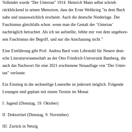
Voll­endet wur­de “Der Unter­tan” 1914. Hein­rich Mann selbst schrieb
rückblickend in sei­nen Memoi­ren, dass der Ers­te Welt­krieg “in dem Buch
nahe und unaus­weich­lich erscheint. Auch die deut­sche Nie­der­la­ge. Der
Faschis­mus gleich­falls schon: wenn man die Gestalt des ‘Unter­tan’
nachträglich betrach­tet. Als ich sie auf­stell­te, fehl­te mir von dem unge­bo­re­
nen Faschis­mus der Begriff, und nur die Anschau­ung nicht.”
Eine Einführung gibt Prof. Andrea Bartl vom Lehr­stuhl für Neue­re deut­
sche Lite­ra­tur­wis­sen­schaft an der Otto Friedrich-Universität Bam­berg, die
auch das Nach­wort für eine 2021 erschie­ne­ne Neu­auf­la­ge von “Der Unter­
tan” verfasste.
Ein Ein­stieg in die sechs­tei­li­ge Lese­rei­he ist jeder­zeit möglich. Fol­gen­de
Lesun­gen sind geplant mit einem Ter­min im Monat:
I: Jugend (Diens­tag, 19. Oktober)
II: Dok­tor­ti­tel (Diens­tag, 9. November)
III: Zurück in Netzig