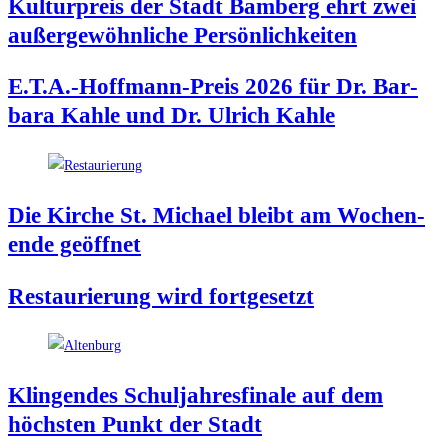
Kul­tur­preis der Stadt Bam­berg ehrt zwei
außer­ge­wöhn­li­che Persönlichkeiten
E.T.A.-Hoffmann-Preis 2026 für Dr. Bar­
ba­ra Kah­le und Dr. Ulrich Kahle
Die Kir­che St. Micha­el bleibt am Wochen­
en­de geöffnet
Restau­rie­rung wird fortgesetzt
Klin­gen­des Schul­jah­res­fi­na­le auf dem
höchs­ten Punkt der Stadt