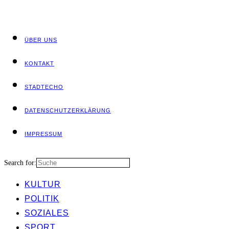
ÜBER UNS
KON­TAKT
STADT­ECHO
DATEN­SCHUTZ­ER­KLÄ­RUNG
IMPRES­SUM
Search for:
KUL­TUR
POLI­TIK
SOZIA­LES
SPORT