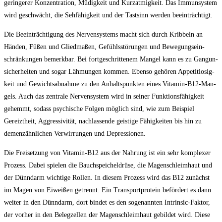
gerin­ge­rer Kon­zen­tra­ti­on, Müdig­keit und Kurz­at­mig­keit. Das Immun­sys­tem
wird geschwächt, die Seh­fä­hig­keit und der Tast­sinn wer­den beeinträchtigt.
Die Beein­träch­ti­gung des Ner­ven­sys­tems macht sich durch Krib­beln an
Hän­den, Füßen und Glied­ma­ßen, Gefühls­stö­run­gen und Bewe­gungs­ein­
schrän­kun­gen bemerk­bar. Bei fort­ge­schrit­te­nem Man­gel kann es zu Gang­un­
si­cher­hei­ten und sogar Läh­mun­gen kom­men. Eben­so gehö­ren Appe­tit­lo­sig­
keit und Gewichts­ab­nah­me zu den Anhalts­punk­ten eines Vit­amin-B12-Man­
gels. Auch das zen­tra­le Ner­ven­sys­tem wird in sei­ner Funk­ti­ons­fä­hig­keit
gehemmt, sodass psy­chi­sche Fol­gen mög­lich sind, wie zum Bei­spiel
Gereizt­heit, Aggres­si­vi­tät, nach­las­sen­de geis­ti­ge Fähig­kei­ten bis hin zu
demenz­ähn­li­chen Ver­wir­run­gen und Depressionen.
Die Frei­set­zung von Vit­amin-B12 aus der Nah­rung ist ein sehr kom­ple­xer
Pro­zess. Dabei spie­len die Bauch­spei­chel­drü­se, die Magen­schleim­haut und
der Dünn­darm wich­ti­ge Rol­len. In die­sem Pro­zess wird das B12 zunächst
im Magen von Eiwei­ßen getrennt. Ein Trans­port­pro­te­in beför­dert es dann
wei­ter in den Dünn­darm, dort bin­det es den soge­nann­ten Intrin­sic-Fak­tor,
der vor­her in den Beleg­zel­len der Magen­schleim­haut gebil­det wird. Die­se