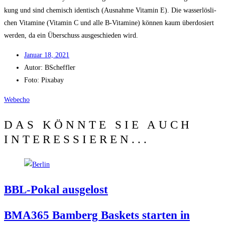
kung und sind che­misch iden­tisch (Aus­nah­me Vit­amin E). Die was­ser­lös­li­
chen Vit­ami­ne (Vit­amin C und alle B‑Vitamine) kön­nen kaum über­do­siert
wer­den, da ein Über­schuss aus­ge­schie­den wird.
Janu­ar 18, 2021
Autor:
BScheffler
Foto: Pixabay
Web­echo
DAS KÖNNTE SIE AUCH
INTERESSIEREN...
BBL-Pokal aus­ge­lost
BMA365 Bam­berg Bas­kets star­ten in