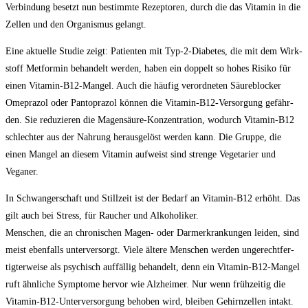
Ver­bin­dung besetzt nun bestimm­te Rezep­to­ren, durch die das Vit­amin in die
Zel­len und den Orga­nis­mus gelangt.
Eine aktu­el­le Stu­die zeigt: Pati­en­ten mit Typ-2-Dia­be­tes, die mit dem Wirk­
stoff Met­formin behan­delt wer­den, haben ein dop­pelt so hohes Risi­ko für
einen Vit­amin-B12-Man­gel. Auch die häu­fig ver­ord­ne­ten Säu­re­blo­cker
Ome­pra­zol oder Pan­to­pra­zol kön­nen die Vit­amin-B12-Ver­sor­gung gefähr­
den. Sie redu­zie­ren die Magen­säu­re-Kon­zen­tra­ti­on, wodurch Vit­amin-B12
schlech­ter aus der Nah­rung her­aus­ge­löst wer­den kann. Die Grup­pe, die
einen Man­gel an die­sem Vit­amin auf­weist sind stren­ge Vege­ta­ri­er und
Veganer.
In Schwan­ger­schaft und Still­zeit ist der Bedarf an Vit­amin-B12 erhöht. Das
gilt auch bei Stress, für Rau­cher und Alko­ho­li­ker.
Men­schen, die an chro­ni­schen Magen- oder Darm­er­kran­kun­gen lei­den, sind
meist eben­falls unter­ver­sorgt. Vie­le älte­re Men­schen wer­den unge­recht­fer­
tig­ter­wei­se als psy­chisch auf­fäl­lig behan­delt, denn ein Vit­amin-B12-Man­gel
ruft ähn­li­che Sym­pto­me her­vor wie Alz­hei­mer. Nur wenn früh­zei­tig die
Vit­amin-B12-Unter­ver­sor­gung beho­ben wird, blei­ben Gehirn­zel­len intakt.