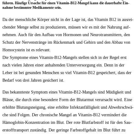
füh­ren. Häu­fi­ge Ursa­che für einen Vit­amin-B12-Man­gel kann die dau­er­haf­te Ein­
nah­me bestimm­ter Medi­ka­men­te sein.
Da der mensch­li­che Kör­per nicht in der Lage ist, das Vit­amin B12 in aus­rei­
chen­der Men­ge selbst zu pro­du­zie­ren, müs­sen wir es mit der Nah­rung auf­
neh­men. Auch für den Auf­bau von Hor­mo­nen und Neu­ro­trans­mit­tern, den
Schutz der Ner­ven­strän­ge im Rücken­mark und Gehirn und den Abbau von
Homo­cystein ist es rele­vant.
Die Sym­pto­me eines Vit­amin-B12-Man­gels stel­len sich in der Regel erst
nach vie­len Jah­ren einer anhal­ten­den Unter­ver­sor­gung ein. Denn in der
Leber ist bei gesun­den Men­schen so viel Vit­amin-B12 gespei­chert, dass der
Bedarf von drei Jah­ren gesi­chert ist.
Das bekann­tes­te Sym­ptom eines Vit­amin-B12-Man­gels sind Müdig­keit und
Bläs­se, die durch eine beson­de­re Form der Blut­ar­mut ver­ur­sacht wird. Eine
erhöh­te Blu­tungs­nei­gung, eine erhöh­te Infekt­an­fäl­lig­keit und Abwehr­schwä­
che sind Fol­gen. Der chro­ni­sche Man­gel an Vit­amin-B12 ver­min­dert die
Hämo­glo­bin-Kon­zen­tra­ti­on im Blut. Der rote Blut­farb­stoff ist für den Sau­
er­stoff­trans­port zustän­dig. Der gerin­ge Farb­stoff­ge­halt im Blut führt zu