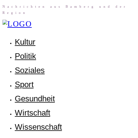
Nach­rich­ten aus Bam­berg und der
Region
Kul­tur
Poli­tik
Sozia­les
Sport
Gesund­heit
Wirt­schaft
Wis­sen­schaft