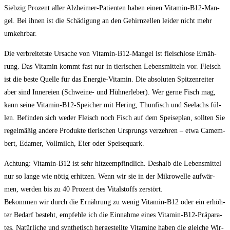
Sieb­zig Pro­zent aller Alz­hei­mer-Pati­en­ten haben einen Vit­amin-B12-Man­
gel. Bei ihnen ist die Schä­di­gung an den Gehirn­zel­len lei­der nicht mehr
umkehrbar.
Die ver­brei­tets­te Ursa­che von Vit­amin-B12-Man­gel ist fleisch­lo­se Ernäh­
rung. Das Vit­amin kommt fast nur in tie­ri­schen Lebens­mit­teln vor. Fleisch
ist die bes­te Quel­le für das Ener­gie-Vit­amin. Die abso­lu­ten Spit­zen­rei­ter
aber sind Inne­rei­en (Schwei­ne- und Hüh­ner­le­ber). Wer ger­ne Fisch mag,
kann sei­ne Vit­amin-B12-Spei­cher mit Hering, Thun­fisch und See­lachs fül­
len. Befin­den sich weder Fleisch noch Fisch auf dem Spei­se­plan, soll­ten Sie
regel­mä­ßig ande­re Pro­duk­te tie­ri­schen Ursprungs ver­zeh­ren – etwa Camem­
bert, Eda­mer, Voll­milch, Eier oder Speisequark.
Ach­tung: Vit­amin-B12 ist sehr hit­ze­emp­find­lich. Des­halb die Lebens­mit­tel
nur so lan­ge wie nötig erhit­zen. Wenn wir sie in der Mikro­wel­le auf­wär­
men, wer­den bis zu 40 Pro­zent des Vital­stoffs zer­stört.
Bekom­men wir durch die Ernäh­rung zu wenig Vit­amin-B12 oder ein erhöh­
ter Bedarf besteht, emp­feh­le ich die Ein­nah­me eines Vit­amin-B12-Prä­pa­ra­
tes. Natür­li­che und syn­the­tisch her­ge­stell­te Vit­ami­ne haben die glei­che Wir­