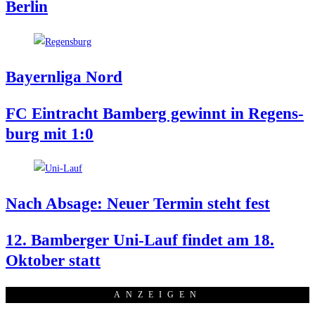
Berlin
Bay­ern­li­ga Nord
FC Ein­tracht Bam­berg gewinnt in Regens­
burg mit 1:0
Nach Absa­ge: Neu­er Ter­min steht fest
12. Bam­ber­ger Uni-Lauf fin­det am 18.
Okto­ber statt
ANZEI­GEN