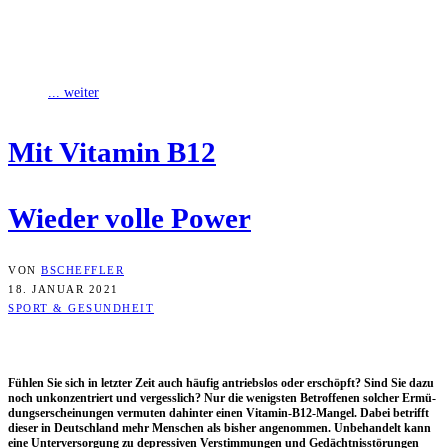
Fühlen Sie sich in letzter Zeit auch häufig antriebslos oder
erschöpft? Sind Sie dazu noch unkonzentriert und vergesslich? Nur
die wenigsten Betroffenen
... weiter
Mit Vit­amin B12
Wie­der vol­le Power
VON
BSCHEFFLER
18. JANUAR 2021
SPORT & GESUNDHEIT
Füh­len Sie sich in letz­ter Zeit auch häu­fig antriebs­los oder erschöpft? Sind Sie dazu
noch unkon­zen­triert und ver­gess­lich? Nur die wenigs­ten Betrof­fe­nen sol­cher Ermü­
dungs­er­schei­nun­gen ver­mu­ten dahin­ter einen Vit­amin-B12-Man­gel. Dabei betrifft
die­ser in Deutsch­land mehr Men­schen als bis­her ange­nom­men. Unbe­han­delt kann
eine Unter­ver­sor­gung zu depres­si­ven Ver­stim­mun­gen und Gedächt­nis­stö­run­gen